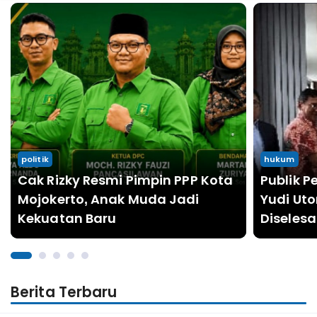
Headline
Headline
politik
hukum
Cak Rizky Resmi Pimpin PPP Kota
Publik P
Mojokerto, Anak Muda Jadi
Yudi Ut
Kekuatan Baru
Diselesa
Secara 
Berita Terbaru