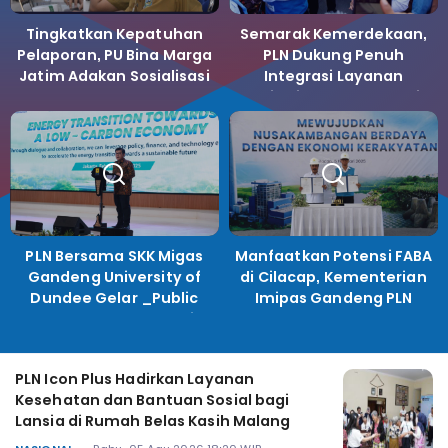
Tingkatkan Kepatuhan
Semarak Kemerdekaan,
Pelaporan, PU Bina Marga
PLN Dukung Penuh
Jatim Adakan Sosialisasi
Integrasi Layanan
LHKPN Tahun 2025
Kelistrikan ke Koperasi
Desa Merah Putih.
PLN Bersama SKK Migas
Manfaatkan Potensi FABA
Gandeng University of
di Cilacap, Kementerian
Dundee Gelar _Public
Imipas Gandeng PLN
Lecture_, Kolaborasi
Kembangkan Program
Untuk Transisi Energi
Pembinaan Warga Lapas
PLN Icon Plus Hadirkan Layanan
Kesehatan dan Bantuan Sosial bagi
Lansia di Rumah Belas Kasih Malang