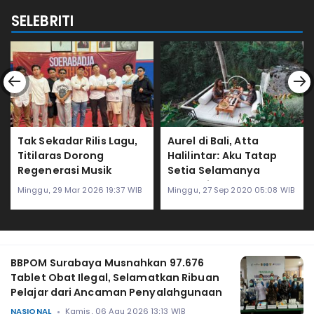
SELEBRITI
Tak Sekadar Rilis Lagu,
Aurel di Bali, Atta
Titilaras Dorong
Halilintar: Aku Tatap
Regenerasi Musik
Setia Selamanya
Lewat Lomba Band
Sampai Kapanpun
Minggu, 29 Mar 2026 19:37 WIB
Minggu, 27 Sep 2020 05:08 WIB
Pelajar
BBPOM Surabaya Musnahkan 97.676
Tablet Obat Ilegal, Selamatkan Ribuan
Pelajar dari Ancaman Penyalahgunaan
NASIONAL
Kamis, 06 Agu 2026 13:13 WIB