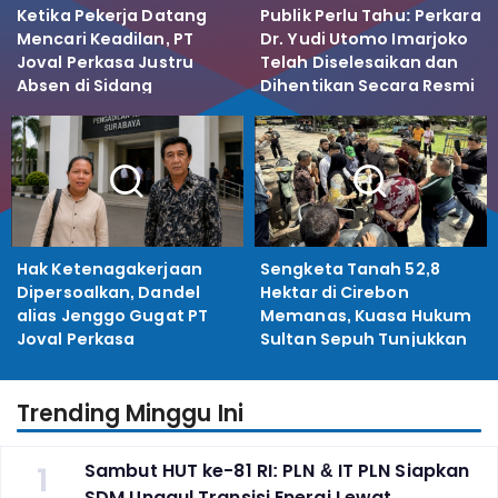
Ketika Pekerja Datang
Publik Perlu Tahu: Perkara
Mencari Keadilan, PT
Dr. Yudi Utomo Imarjoko
Joval Perkasa Justru
Telah Diselesaikan dan
Absen di Sidang
Dihentikan Secara Resmi
Pembuktian
Hak Ketenagakerjaan
Sengketa Tanah 52,8
Dipersoalkan, Dandel
Hektar di Cirebon
alias Jenggo Gugat PT
Memanas, Kuasa Hukum
Joval Perkasa
Sultan Sepuh Tunjukkan
Bukti Kepemilikan
Trending Minggu Ini
1
Sambut HUT ke-81 RI: PLN & IT PLN Siapkan
SDM Unggul Transisi Energi Lewat