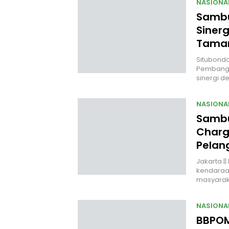
NASIONA
Sambut
Siner
Taman
Situbondo,
Pembangu
sinergi d
NASIONA
Sambu
Charg
Pelan
Jakarta |
kendaraan 
masyara
NASIONA
BBPOM