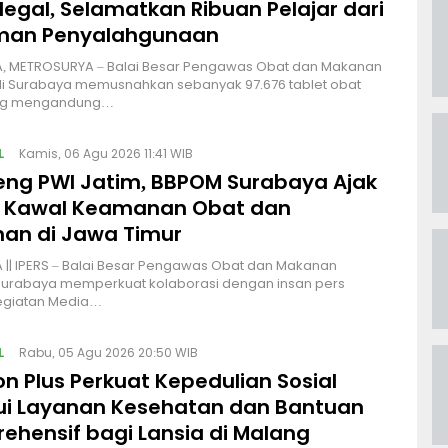
legal, Selamatkan Ribuan Pelajar dari
man Penyalahgunaan
, METROSURYA – Balai Besar Pengawas Obat dan Makanan
di Surabaya memusnahkan sebanyak 97.676 tablet obat
ang mengandung…
L
Kamis, 06 Agu 2026 11:41 WIB
ng PWI Jatim, BBPOM Surabaya Ajak
 Kawal Keamanan Obat dan
an di Jawa Timur
|| IPERS – Balai Besar Pengawas Obat dan Makanan
Surabaya memperkuat kolaborasi dengan insan pers
kegiatan Media…
L
Rabu, 05 Agu 2026 20:50 WIB
on Plus Perkuat Kepedulian Sosial
ui Layanan Kesehatan dan Bantuan
ehensif bagi Lansia di Malang