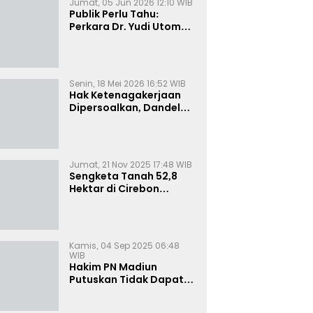
Jumat, 05 Jun 2026 12:10 WIB
Publik Perlu Tahu:
Perkara Dr. Yudi Utomo
Imarjoko Telah
Diselesaikan dan
Dihentikan Secara
Resmi
Senin, 18 Mei 2026 16:52 WIB
Hak Ketenagakerjaan
Dipersoalkan, Dandel
alias Jenggo Gugat PT
Joval Perkasa
Jumat, 21 Nov 2025 17:48 WIB
Sengketa Tanah 52,8
Hektar di Cirebon
Memanas, Kuasa Hukum
Sultan Sepuh Tunjukkan
Bukti Kepemilikan
Kamis, 04 Sep 2025 06:48
WIB
Hakim PN Madiun
Putuskan Tidak Dapat
Diterima Gugatan
Senilai Rp 23 Miliar