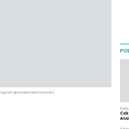
POL
instagram @aurelie.hermansyah)
Rabu,
Cak 
Ana
Sela