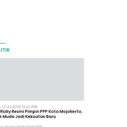
ITIK
 01 Jul 2026 13:42 WIB
Rizky Resmi Pimpin PPP Kota Mojokerto,
k Muda Jadi Kekuatan Baru
sa, 31 Mar 2026 03:33 WIB