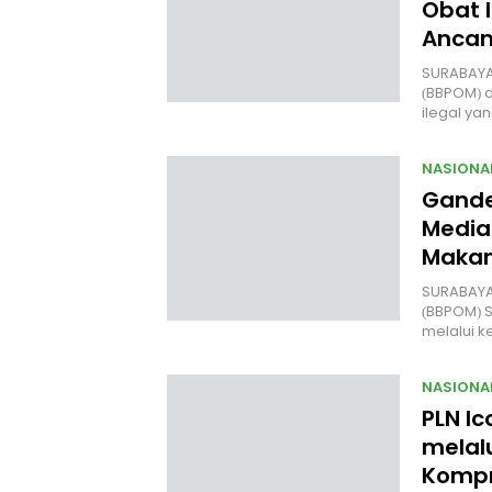
Obat I
Anca
SURABAYA
(BBPOM) 
ilegal y
NASIONA
Gande
Media
Makan
SURABAYA 
(BBPOM) 
melalui 
NASIONA
PLN Ic
melal
Kompr