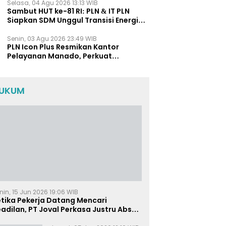
Selasa, 04 Agu 2026 13:13 WIB
Sambut HUT ke-81 RI: PLN & IT PLN
Siapkan SDM Unggul Transisi Energi
Lewat Pelatihan Energi Terbarukan
bagi Siswa SMA
Senin, 03 Agu 2026 23:49 WIB
PLN Icon Plus Resmikan Kantor
Pelayanan Manado, Perkuat
Jangkauan Layanan di Sulawesi Utara
UKUM
nin, 15 Jun 2026 19:06 WIB
etika Pekerja Datang Mencari
adilan, PT Joval Perkasa Justru Absen
i Sidang Pembuktian