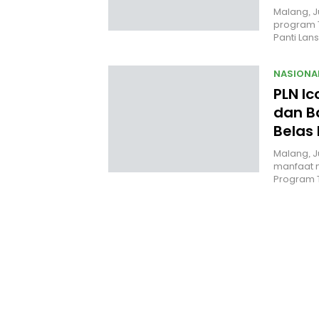
Malang, J
program 
Panti Lan
NASIONA
PLN I
dan B
Belas
Malang, J
manfaat n
Program