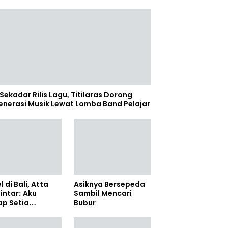
Sekadar Rilis Lagu, Titilaras Dorong
enerasi Musik Lewat Lomba Band Pelajar
l di Bali, Atta
Asiknya Bersepeda
lintar: Aku
Sambil Mencari
ap Setia
Bubur
amanya Sampai
anpun