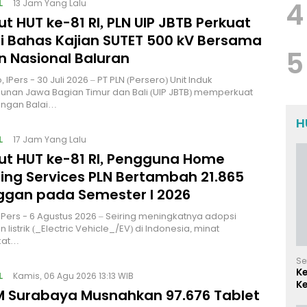
4
L
13 Jam Yang Lalu
 HUT ke-81 RI, PLN UIP JBTB Perkuat
gi Bahas Kajian SUTET 500 kV Bersama
5
 Nasional Baluran
 IPers - 30 Juli 2026 – PT PLN (Persero) Unit Induk
nan Jawa Bagian Timur dan Bali (UIP JBTB) memperkuat
engan Balai…
H
L
17 Jam Yang Lalu
t HUT ke-81 RI, Pengguna Home
ing Services PLN Bertambah 21.865
ggan pada Semester I 2026
| IPers - 6 Agustus 2026 – Seiring meningkatnya adopsi
listrik (_Electric Vehicle_/EV) di Indonesia, minat
kat…
Se
K
L
Kamis, 06 Agu 2026 13:13 WIB
Ke
 Surabaya Musnahkan 97.676 Tablet
d