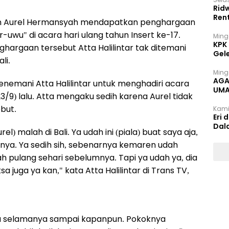
Rid
Ren
r dan Aurel Hermansyah mendapatkan penghargaan
r-uwu" di acara hari ulang tahun Insert ke-17.
Ming
KPK
argaan tersebut Atta Halilintar tak ditemani
Gel
li.
Ming
AGA
menemani Atta Halilintar untuk menghadiri acara
UMA
3/9) lalu. Atta mengaku sedih karena Aurel tidak
INT
but.
Kami
Eri 
Dal
) malah di Bali. Ya udah ini (piala) buat saya aja,
ya. Ya sedih sih, sebenarnya kemaren udah
dah pulang sehari sebelumnya. Tapi ya udah ya, dia
a juga ya kan," kata Atta Halilintar di Trans TV,
setia selamanya sampai kapanpun. Pokoknya