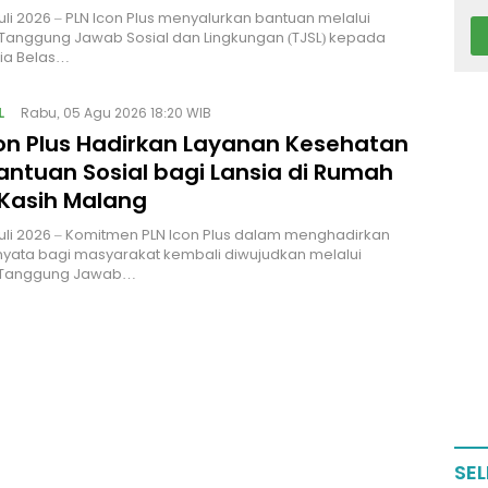
uli 2026 – PLN Icon Plus menyalurkan bantuan melalui
Tanggung Jawab Sosial dan Lingkungan (TJSL) kepada
sia Belas…
L
Rabu, 05 Agu 2026 18:20 WIB
con Plus Hadirkan Layanan Kesehatan
antuan Sosial bagi Lansia di Rumah
 Kasih Malang
uli 2026 – Komitmen PLN Icon Plus dalam menghadirkan
yata bagi masyarakat kembali diwujudkan melalui
 Tanggung Jawab…
SEL