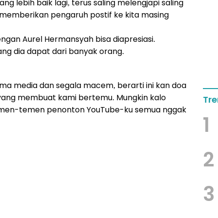
g lebih baik lagi, terus saling melengjapi saling
 memberikan pengaruh postif ke kita masing
gan Aurel Hermansyah bisa diapresiasi.
ang dia dapat dari banyak orang.
sama media dan segala macem, berarti ini kan doa
u yang membuat kami bertemu. Mungkin kalo
Tre
temen-temen penonton YouTube-ku semua nggak
1
2
3