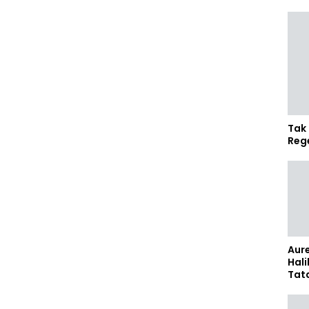
Tak 
Reg
Aure
Hali
Tat
Sel
Kap