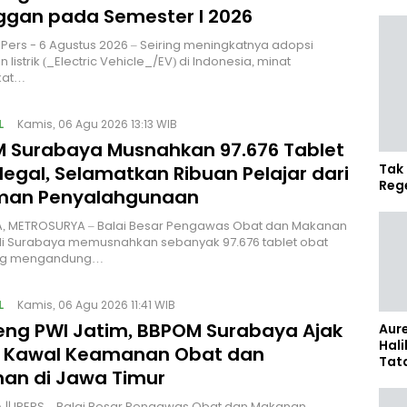
ggan pada Semester I 2026
| IPers - 6 Agustus 2026 – Seiring meningkatnya adopsi
listrik (_Electric Vehicle_/EV) di Indonesia, minat
kat…
L
Kamis, 06 Agu 2026 13:13 WIB
 Surabaya Musnahkan 97.676 Tablet
Tak 
legal, Selamatkan Ribuan Pelajar dari
Reg
man Penyalahgunaan
, METROSURYA – Balai Besar Pengawas Obat dan Makanan
di Surabaya memusnahkan sebanyak 97.676 tablet obat
ang mengandung…
L
Kamis, 06 Agu 2026 11:41 WIB
ng PWI Jatim, BBPOM Surabaya Ajak
Aure
Hali
 Kawal Keamanan Obat dan
Tat
an di Jawa Timur
Sel
Kap
|| IPERS – Balai Besar Pengawas Obat dan Makanan