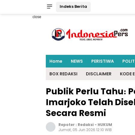
Indeks Berita
close
Home
NEWS
PERISTIWA
POLIT
BOX REDAKSI
DISCLAIMER
KODE E
Publik Perlu Tahu: 
Imarjoko Telah Dise
Secara Resmi
Repoter :
Redaksi
-
HUKUM
Jumat, 05 Jun 2026 12:10 WIB