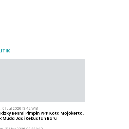
ITIK
 01 Jul 2026 13:42 WIB
Rizky Resmi Pimpin PPP Kota Mojokerto,
k Muda Jadi Kekuatan Baru
sa, 31 Mar 2026 03:33 WIB