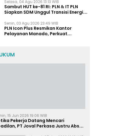
Selasa, 04 Agu 2026 13:13 WIB
Sambut HUT ke-81 RI: PLN & IT PLN
Siapkan SDM Unggul Transisi Energi
Lewat Pelatihan Energi Terbarukan
bagi Siswa SMA
Senin, 03 Agu 2026 23:49 WIB
PLN Icon Plus Resmikan Kantor
Pelayanan Manado, Perkuat
Jangkauan Layanan di Sulawesi Utara
UKUM
nin, 15 Jun 2026 19:06 WIB
etika Pekerja Datang Mencari
adilan, PT Joval Perkasa Justru Absen
i Sidang Pembuktian