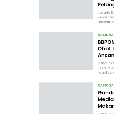
Pelan
Jakarta |
kendaraan 
masyara
NASIONA
BBPOM
Obat I
Anca
SURABAYA
(BBPOM) 
ilegal y
NASIONA
Gande
Media
Makan
SURABAYA 