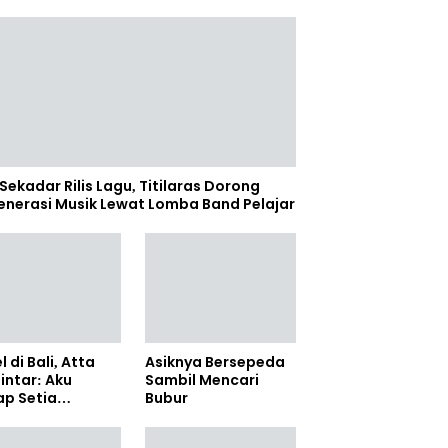
Sekadar Rilis Lagu, Titilaras Dorong
enerasi Musik Lewat Lomba Band Pelajar
l di Bali, Atta
Asiknya Bersepeda
lintar: Aku
Sambil Mencari
ap Setia
Bubur
amanya Sampai
anpun