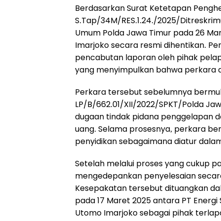
Berdasarkan Surat Ketetapan Penghe
S.Tap/34M/RES.1.24./2025/Ditreskrimu
Umum Polda Jawa Timur pada 26 Mare
Imarjoko secara resmi dihentikan. Pe
pencabutan laporan oleh pihak pelap
yang menyimpulkan bahwa perkara d
Perkara tersebut sebelumnya bermula
LP/B/662.01/XII/2022/SPKT/Polda Jaw
dugaan tindak pidana penggelapan d
uang. Selama prosesnya, perkara ber
penyidikan sebagaimana diatur dala
Setelah melalui proses yang cukup pa
mengedepankan penyelesaian secara d
Kesepakatan tersebut dituangkan da
pada 17 Maret 2025 antara PT Energi S
Utomo Imarjoko sebagai pihak terlap