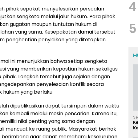
4
lah pihak sepakat menyelesaikan persoalan
utkan sengketa melalui jalur hukum. Para pihak
5
ukan gugatan maupun tuntutan hukum di
alahan yang sama. Kesepakatan damai tersebut
am penghentian penyidikan yang ditetapkan
H
damai ini menunjukkan bahwa setiap sengketa
si yang memberikan kepastian hukum sekaligus
 pihak. Langkah tersebut juga sejalan dengan
engedepankan penyelesaian konflik secara
k hukum yang berlaku.
g telah dipublikasikan dapat tersimpan dalam waktu
n kembali melalui mesin pencarian. Karena itu,
Se
miliki nilai penting yang sama dengan
K
Ke
li mencuat ke ruang publik. Masyarakat berhak
d
n berimbang agar dapat memahami keseluruhan