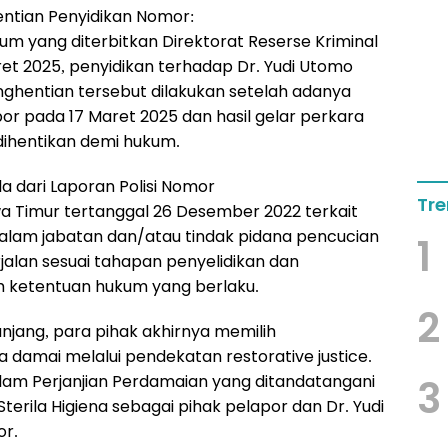
ntian Penyidikan Nomor:
m yang diterbitkan Direktorat Reserse Kriminal
t 2025, penyidikan terhadap Dr. Yudi Utomo
nghentian tersebut dilakukan setelah adanya
or pada 17 Maret 2025 dan hasil gelar perkara
ihentikan demi hukum.
 dari Laporan Polisi Nomor
Tre
a Timur tertanggal 26 Desember 2022 terkait
alam jabatan dan/atau tindak pidana pencucian
1
jalan sesuai tahapan penyelidikan dan
m ketentuan hukum yang berlaku.
2
njang, para pihak akhirnya memilih
amai melalui pendekatan restorative justice.
lam Perjanjian Perdamaian yang ditandatangani
3
terila Higiena sebagai pihak pelapor dan Dr. Yudi
or.