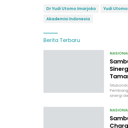
Dr Yudi Utomo Imarjoko
Yudi Utomo
Akademisi Indonesia
Berita Terbaru
NASIONA
Sambut
Siner
Taman
Situbondo,
Pembangu
sinergi d
NASIONA
Sambu
Charg