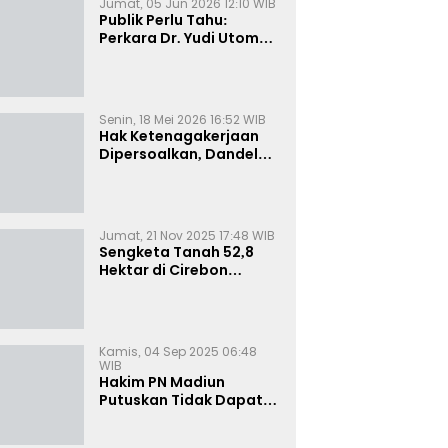
Jumat, 05 Jun 2026 12:10 WIB
Publik Perlu Tahu:
Perkara Dr. Yudi Utomo
Imarjoko Telah
Diselesaikan dan
Dihentikan Secara
Resmi
Senin, 18 Mei 2026 16:52 WIB
Hak Ketenagakerjaan
Dipersoalkan, Dandel
alias Jenggo Gugat PT
Joval Perkasa
Jumat, 21 Nov 2025 17:48 WIB
Sengketa Tanah 52,8
Hektar di Cirebon
Memanas, Kuasa Hukum
Sultan Sepuh Tunjukkan
Bukti Kepemilikan
Kamis, 04 Sep 2025 06:48
WIB
Hakim PN Madiun
Putuskan Tidak Dapat
Diterima Gugatan
Senilai Rp 23 Miliar