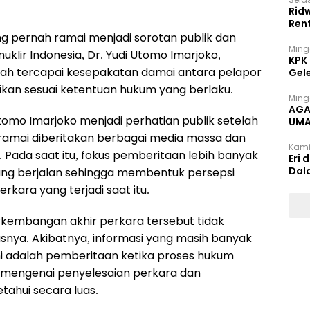
Rid
Ren
g pernah ramai menjadi sorotan publik dan
Ming
klir Indonesia, Dr. Yudi Utomo Imarjoko,
KPK
elah tercapai kesepakatan damai antara pelapor
Gel
tikan sesuai ketentuan hukum yang berlaku.
Ming
AGA
tomo Imarjoko menjadi perhatian publik setelah
UMA
INT
ramai diberitakan berbagai media massa dan
Kami
. Pada saat itu, fokus pemberitaan lebih banyak
Eri 
Dal
ang berjalan sehingga membentuk persepsi
kara yang terjadi saat itu.
rkembangan akhir perkara tersebut tidak
nya. Akibatnya, informasi yang masih banyak
i adalah pemberitaan ketika proses hukum
 mengenai penyelesaian perkara dan
tahui secara luas.