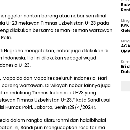
Rid
Ren
 menggelar nonton bareng atau nobar semifinal
Ming
esia U-23 melawan Timnas Uzbekistan U-23 pada
KPK
 bareng dilakukan bersama teman-teman wartawan
Gel
Polri.
Ming
AGA
andi Nugroho mengatakan, nobar juga dilakukan di
UMA
INT
Indonesia. Hal ini dilakukan sebagai wujud
Kami
donesia U-23.
Eri 
Dal
, Mapolda dan Mapolres seluruh Indonesia. Hari
r bareng wartawan. Di wilayah nobar lainnya juga
kut mendukung Timnas Indonesia U-23 yang
melawan Timnas Uzbekistan U-23," kata Sandi usai
i Humas Polri, Jakarta, Senin (29/4/2024).
ia dalam rangka silaturahmi dan halalbihalal
mpatan ini, Sandi pun mengucapkan rasa terima