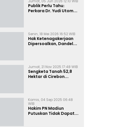
Jumat, 05 Jun 2026 12:10 WIB
Publik Perlu Tahu:
Perkara Dr. Yudi Utomo
Imarjoko Telah
Diselesaikan dan
Dihentikan Secara
Resmi
Senin, 18 Mei 2026 16:52 WIB
Hak Ketenagakerjaan
Dipersoalkan, Dandel
alias Jenggo Gugat PT
Joval Perkasa
Jumat, 21 Nov 2025 17:48 WIB
Sengketa Tanah 52,8
Hektar di Cirebon
Memanas, Kuasa Hukum
Sultan Sepuh Tunjukkan
Bukti Kepemilikan
Kamis, 04 Sep 2025 06:48
WIB
Hakim PN Madiun
Putuskan Tidak Dapat
Diterima Gugatan
Senilai Rp 23 Miliar