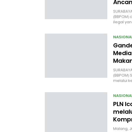
Anca
SURABAYA
(BBPOM) 
ilegal y
NASIONA
Gande
Media
Makan
SURABAYA 
(BBPOM) 
melalui 
NASIONA
PLN Ic
melal
Kompr
Malang, J