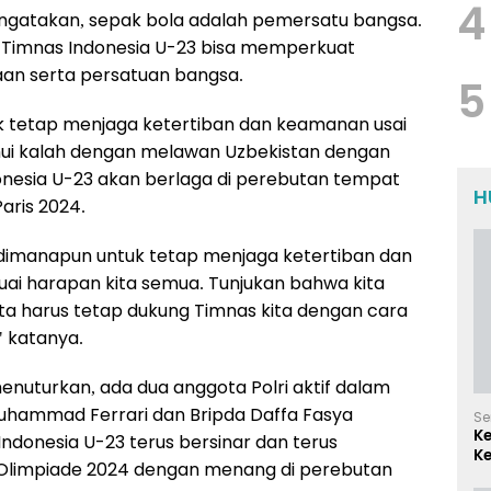
4
ngatakan, sepak bola adalah pemersatu bangsa.
ir Timnas Indonesia U-23 bisa memperkuat
an serta persatuan bangsa.
5
 tetap menjaga ketertiban dan keamanan usai
ahui kalah dengan melawan Uzbekistan dengan
ndonesia U-23 akan berlaga di perebutan tempat
H
Paris 2024.
dimanapun untuk tetap menjaga ketertiban dan
ai harapan kita semua. Tunjukan bahwa kita
ita harus tetap dukung Timnas kita dengan cara
 katanya.
 menuturkan, ada dua anggota Polri aktif dalam
Muhammad Ferrari dan Bripda Daffa Fasya
Se
K
ndonesia U-23 terus bersinar dan terus
Ke
 Olimpiade 2024 dengan menang di perebutan
d