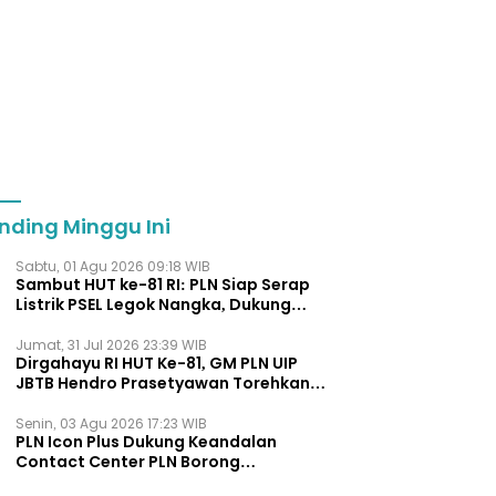
nding Minggu Ini
Sabtu, 01 Agu 2026 09:18 WIB
Sambut HUT ke-81 RI: PLN Siap Serap
Listrik PSEL Legok Nangka, Dukung
Pengelolaan Sampah Berkelanjut
Jumat, 31 Jul 2026 23:39 WIB
Dirgahayu RI HUT Ke-81, GM PLN UIP
JBTB Hendro Prasetyawan Torehkan
Penghargaan Kepemimpinan Visioner
Energi Regional.
Senin, 03 Agu 2026 17:23 WIB
PLN Icon Plus Dukung Keandalan
Contact Center PLN Borong
Penghargaan di CCW 2026