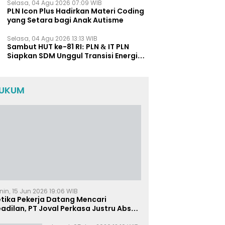
Selasa, 04 Agu 2026 07:09 WIB
PLN Icon Plus Hadirkan Materi Coding
yang Setara bagi Anak Autisme
Selasa, 04 Agu 2026 13:13 WIB
Sambut HUT ke-81 RI: PLN & IT PLN
Siapkan SDM Unggul Transisi Energi
Lewat Pelatihan Energi Terbarukan
bagi Siswa SMA
UKUM
nin, 15 Jun 2026 19:06 WIB
etika Pekerja Datang Mencari
adilan, PT Joval Perkasa Justru Absen
i Sidang Pembuktian