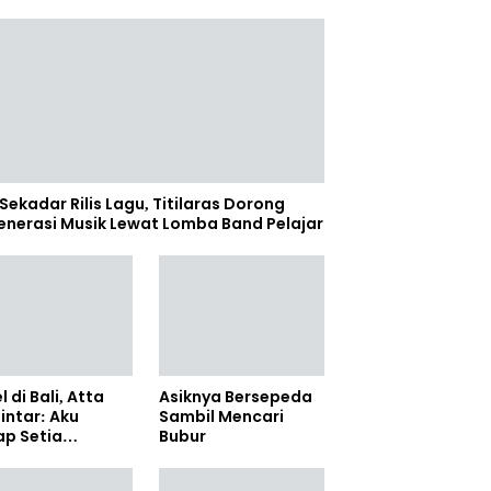
Sekadar Rilis Lagu, Titilaras Dorong
enerasi Musik Lewat Lomba Band Pelajar
l di Bali, Atta
Asiknya Bersepeda
lintar: Aku
Sambil Mencari
ap Setia
Bubur
amanya Sampai
anpun