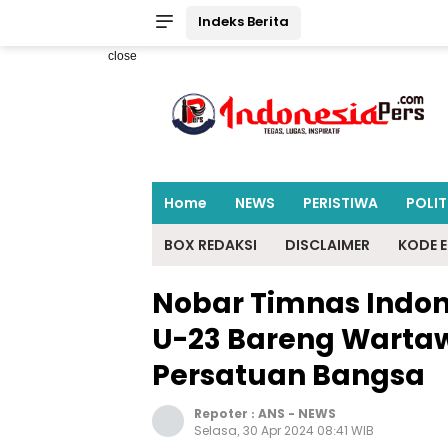
Indeks Berita
close
Home
NEWS
PERISTIWA
POLIT
BOX REDAKSI
DISCLAIMER
KODE E
Nobar Timnas Indon
U-23 Bareng Warta
Persatuan Bangsa
Repoter :
ANS
-
NEWS
Selasa, 30 Apr 2024 08:41 WIB