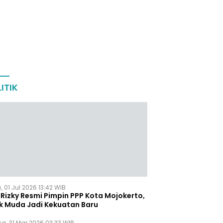
ITIK
 01 Jul 2026 13:42 WIB
Rizky Resmi Pimpin PPP Kota Mojokerto,
k Muda Jadi Kekuatan Baru
sa, 31 Mar 2026 03:33 WIB