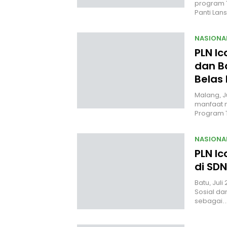
program 
Panti Lan
NASIONA
PLN I
dan B
Belas
Malang, J
manfaat n
Program
NASIONA
PLN Ic
di SDN
Batu, Jul
Sosial da
sebagai