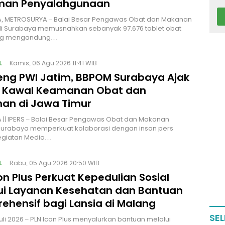
man Penyalahgunaan
, METROSURYA – Balai Besar Pengawas Obat dan Makanan
di Surabaya memusnahkan sebanyak 97.676 tablet obat
ang mengandung…
L
Kamis, 06 Agu 2026 11:41 WIB
ng PWI Jatim, BBPOM Surabaya Ajak
 Kawal Keamanan Obat dan
an di Jawa Timur
|| IPERS – Balai Besar Pengawas Obat dan Makanan
Surabaya memperkuat kolaborasi dengan insan pers
kegiatan Media…
L
Rabu, 05 Agu 2026 20:50 WIB
on Plus Perkuat Kepedulian Sosial
ui Layanan Kesehatan dan Bantuan
ehensif bagi Lansia di Malang
SEL
uli 2026 – PLN Icon Plus menyalurkan bantuan melalui