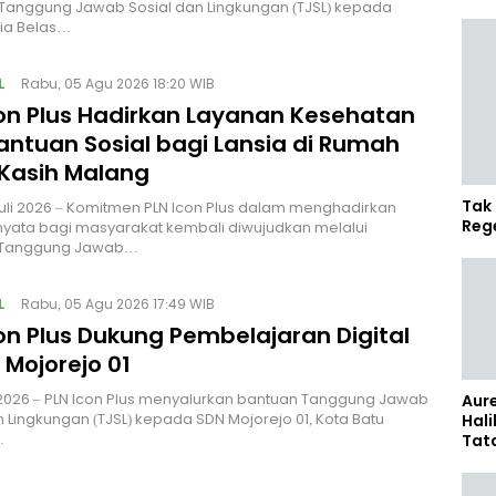
Tanggung Jawab Sosial dan Lingkungan (TJSL) kepada
sia Belas…
L
Rabu, 05 Agu 2026 18:20 WIB
con Plus Hadirkan Layanan Kesehatan
antuan Sosial bagi Lansia di Rumah
 Kasih Malang
Tak 
uli 2026 – Komitmen PLN Icon Plus dalam menghadirkan
Reg
yata bagi masyarakat kembali diwujudkan melalui
 Tanggung Jawab…
L
Rabu, 05 Agu 2026 17:49 WIB
on Plus Dukung Pembelajaran Digital
 Mojorejo 01
i 2026 – PLN Icon Plus menyalurkan bantuan Tanggung Jawab
Aure
n Lingkungan (TJSL) kepada SDN Mojorejo 01, Kota Batu
Hali
…
Tat
Sel
Kap