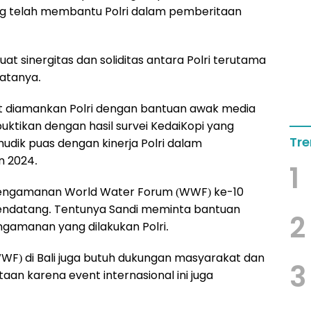
g telah membantu Polri dalam pemberitaan
at sinergitas dan soliditas antara Polri terutama
atanya.
ut diamankan Polri dengan bantuan awak media
ibuktikan dengan hasil survei KedaiKopi yang
Tre
udik puas dengan kinerja Polri dalam
n 2024.
1
 pengamanan World Water Forum (WWF) ke-10
 mendatang. Tentunya Sandi meminta bantuan
2
amanan yang dilakukan Polri.
) di Bali juga butuh dukungan masyarakat dan
3
n karena event internasional ini juga