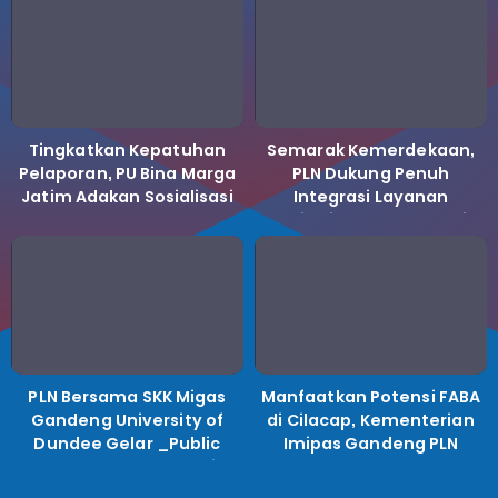
Tingkatkan Kepatuhan
Semarak Kemerdekaan,
Pelaporan, PU Bina Marga
PLN Dukung Penuh
Jatim Adakan Sosialisasi
Integrasi Layanan
LHKPN Tahun 2025
Kelistrikan ke Koperasi
Desa Merah Putih.
PLN Bersama SKK Migas
Manfaatkan Potensi FABA
Gandeng University of
di Cilacap, Kementerian
Dundee Gelar _Public
Imipas Gandeng PLN
Lecture_, Kolaborasi
Kembangkan Program
Untuk Transisi Energi
Pembinaan Warga Lapas