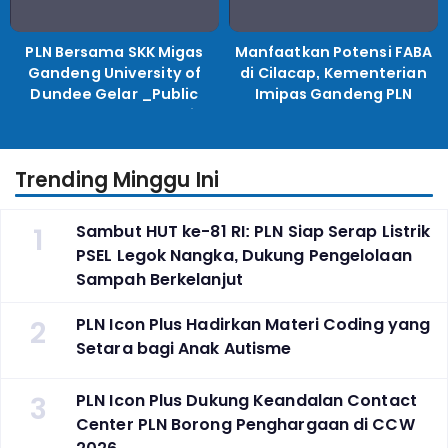
PLN Bersama SKK Migas
Manfaatkan Potensi FABA
Gandeng University of
di Cilacap, Kementerian
Dundee Gelar _Public
Imipas Gandeng PLN
Lecture_, Kolaborasi
Kembangkan Program
Untuk Transisi Energi
Pembinaan Warga Lapas
Trending Minggu Ini
1
Sambut HUT ke-81 RI: PLN Siap Serap Listrik
PSEL Legok Nangka, Dukung Pengelolaan
Sampah Berkelanjut
2
PLN Icon Plus Hadirkan Materi Coding yang
Setara bagi Anak Autisme
3
PLN Icon Plus Dukung Keandalan Contact
Center PLN Borong Penghargaan di CCW