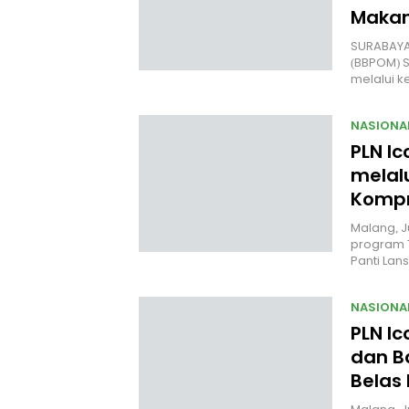
Makan
SURABAYA 
(BBPOM) 
melalui 
NASIONA
PLN Ic
melal
Kompr
Malang, J
program 
Panti Lan
NASIONA
PLN I
dan B
Belas