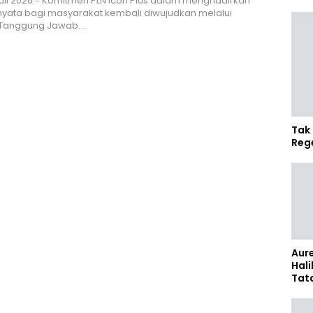
uli 2026 – Komitmen PLN Icon Plus dalam menghadirkan
yata bagi masyarakat kembali diwujudkan melalui
 Tanggung Jawab…
Tak 
Reg
Aure
Hali
Tat
Sel
Kap