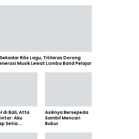
Sekadar Rilis Lagu, Titilaras Dorong
enerasi Musik Lewat Lomba Band Pelajar
l di Bali, Atta
Asiknya Bersepeda
lintar: Aku
Sambil Mencari
ap Setia
Bubur
amanya Sampai
anpun