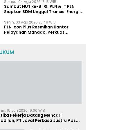
Selasa, 04 Agu 2026 13:13 WIB
Sambut HUT ke-81 RI: PLN & IT PLN
Siapkan SDM Unggul Transisi Energi
Lewat Pelatihan Energi Terbarukan
bagi Siswa SMA
Senin, 03 Agu 2026 23:49 WIB
PLN Icon Plus Resmikan Kantor
Pelayanan Manado, Perkuat
Jangkauan Layanan di Sulawesi Utara
UKUM
nin, 15 Jun 2026 19:06 WIB
etika Pekerja Datang Mencari
adilan, PT Joval Perkasa Justru Absen
i Sidang Pembuktian