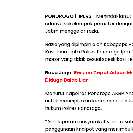
PONOROGO || IPERS
– Menindaklanjut
adanya sekelompok pemotor dengan s
Jatim menggelar razia.
Razia yang dipimpin oleh Kabagops P
Kasatsamapta Polres Ponorogo Iptu Du
motor yang tidak sesuai spesifikasi Tek
Baca Juga:
Respon Cepat Aduan Ma
Diduga Balap Liar
Menurut Kapolres Ponorogo AKBP Anto
untuk menciptakan keamanan dan ket
hukum Polres Ponorogo.
"Ada laporan masyarakat yang resah 
penggunaan knalpot yang menimbulkan