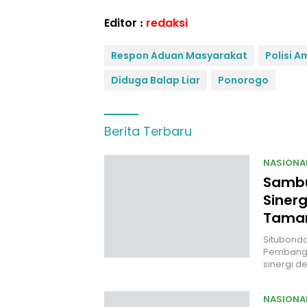
Editor :
redaksi
Respon Aduan Masyarakat
Polisi 
Diduga Balap Liar
Ponorogo
Berita Terbaru
NASIONA
Sambut
Siner
Taman
Situbondo,
Pembangu
sinergi d
NASIONA