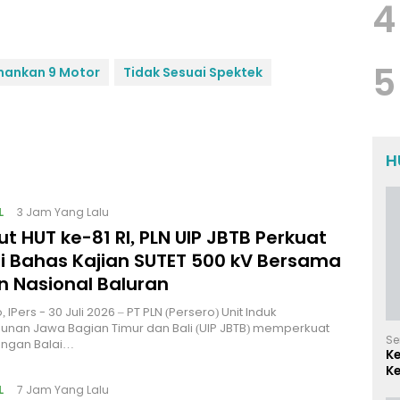
4
5
Amankan 9 Motor
Tidak Sesuai Spektek
H
L
3 Jam Yang Lalu
 HUT ke-81 RI, PLN UIP JBTB Perkuat
gi Bahas Kajian SUTET 500 kV Bersama
 Nasional Baluran
 IPers - 30 Juli 2026 – PT PLN (Persero) Unit Induk
nan Jawa Bagian Timur dan Bali (UIP JBTB) memperkuat
Se
engan Balai…
K
Ke
d
L
7 Jam Yang Lalu