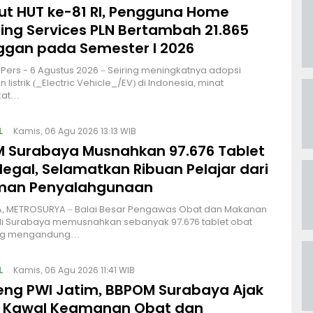
t HUT ke-81 RI, Pengguna Home
ing Services PLN Bertambah 21.865
ggan pada Semester I 2026
| IPers - 6 Agustus 2026 – Seiring meningkatnya adopsi
listrik (_Electric Vehicle_/EV) di Indonesia, minat
kat…
L
Kamis, 06 Agu 2026 13:13 WIB
 Surabaya Musnahkan 97.676 Tablet
legal, Selamatkan Ribuan Pelajar dari
man Penyalahgunaan
, METROSURYA – Balai Besar Pengawas Obat dan Makanan
di Surabaya memusnahkan sebanyak 97.676 tablet obat
ang mengandung…
L
Kamis, 06 Agu 2026 11:41 WIB
ng PWI Jatim, BBPOM Surabaya Ajak
 Kawal Keamanan Obat dan