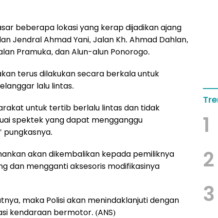
sar beberapa lokasi yang kerap dijadikan ajang
Jalan Jendral Ahmad Yani, Jalan Kh. Ahmad Dahlan,
alan Pramuka, dan Alun-alun Ponorogo.
kan terus dilakukan secara berkala untuk
anggar lalu lintas.
Tre
at untuk tertib berlalu lintas dan tidak
1
suai spektek yang dapat mengganggu
" pungkasnya.
2
mankan akan dikembalikan kepada pemiliknya
ng dan mengganti aksesoris modifikasinya
3
ratnya, maka Polisi akan menindaklanjuti dengan
asi kendaraan bermotor. (ANS)