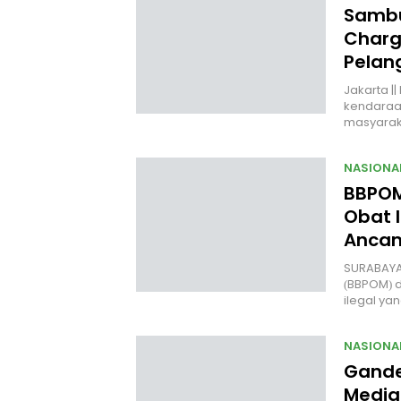
Sambu
Charg
Pelan
Jakarta |
kendaraan 
masyara
NASIONA
BBPOM
Obat I
Anca
SURABAYA
(BBPOM) 
ilegal y
NASIONA
Gande
Media