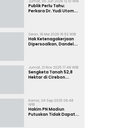
Jumat, 05 Jun 2026 12:10 WIB
Publik Perlu Tahu:
Perkara Dr. Yudi Utomo
Imarjoko Telah
Diselesaikan dan
Dihentikan Secara
Resmi
Senin, 18 Mei 2026 16:52 WIB
Hak Ketenagakerjaan
Dipersoalkan, Dandel
alias Jenggo Gugat PT
Joval Perkasa
Jumat, 21 Nov 2025 17:48 WIB
Sengketa Tanah 52,8
Hektar di Cirebon
Memanas, Kuasa Hukum
Sultan Sepuh Tunjukkan
Bukti Kepemilikan
Kamis, 04 Sep 2025 06:48
WIB
Hakim PN Madiun
Putuskan Tidak Dapat
Diterima Gugatan
Senilai Rp 23 Miliar