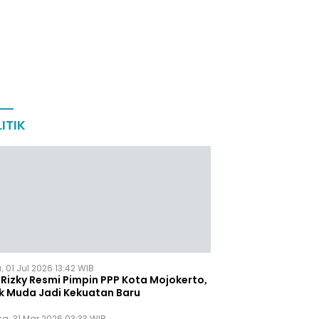
ITIK
 01 Jul 2026 13:42 WIB
Rizky Resmi Pimpin PPP Kota Mojokerto,
k Muda Jadi Kekuatan Baru
sa, 31 Mar 2026 03:33 WIB