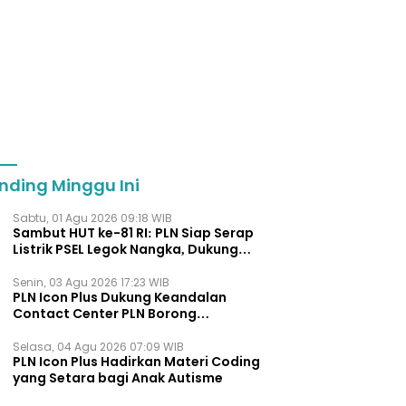
nding Minggu Ini
Sabtu, 01 Agu 2026 09:18 WIB
Sambut HUT ke-81 RI: PLN Siap Serap
Listrik PSEL Legok Nangka, Dukung
Pengelolaan Sampah Berkelanjut
Senin, 03 Agu 2026 17:23 WIB
PLN Icon Plus Dukung Keandalan
Contact Center PLN Borong
Penghargaan di CCW 2026
Selasa, 04 Agu 2026 07:09 WIB
PLN Icon Plus Hadirkan Materi Coding
yang Setara bagi Anak Autisme