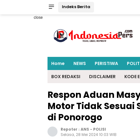
Indeks Berita
close
Home
NEWS
PERISTIWA
POLIT
BOX REDAKSI
DISCLAIMER
KODE E
Respon Aduan Masy
Motor Tidak Sesuai 
di Ponorogo
Repoter :
ANS
-
POLISI
Selasa, 28 Mei 2024 10:03 WIB