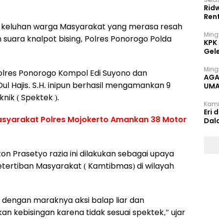
Rid
Ren
i keluhan warga Masyarakat yang merasa resah
Ming
uara knalpot bising, Polres Ponorogo Polda
KPK
Gel
Ming
olres Ponorogo Kompol Edi Suyono dan
AGA
l Hajis. S.H. inipun berhasil mengamankan 9
UMA
INT
nik ( Spektek ).
Kami
Eri 
syarakat Polres Mojokerto Amankan 38 Motor
Dal
n Prasetyo razia ini dilakukan sebagai upaya
ertiban Masyarakat ( Kamtibmas) di wilayah
dengan maraknya aksi balap liar dan
 kebisingan karena tidak sesuai spektek," ujar