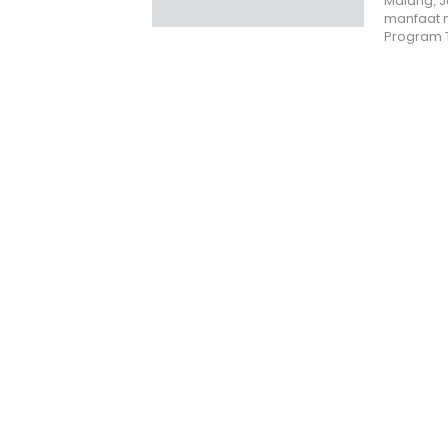
Malang, J
manfaat n
Program