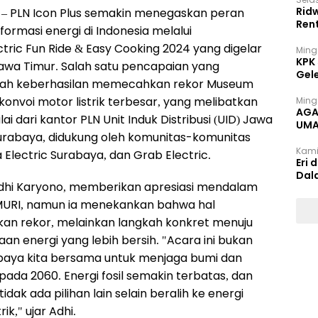
Rid
 – PLN Icon Plus semakin menegaskan peran
Ren
rmasi energi di Indonesia melalui
tric Fun Ride & Easy Cooking 2024 yang digelar
Ming
KPK
awa Timur. Salah satu pencapaian yang
Gel
lah keberhasilan memecahkan rekor Museum
konvoi motor listrik terbesar, yang melibatkan
Ming
AGA
ulai dari kantor PLN Unit Induk Distribusi (UID) Jawa
UMA
Surabaya, didukung oleh komunitas-komunitas
INT
Kami
a Electric Surabaya, dan Grab Electric.
Eri 
Dal
Adhi Karyono, memberikan apresiasi mendalam
URI, namun ia menekankan bahwa hal
n rekor, melainkan langkah konkret menuju
n energi yang lebih bersih. "Acara ini bukan
 upaya kita bersama untuk menjaga bumi dan
ada 2060. Energi fosil semakin terbatas, dan
dak ada pilihan lain selain beralih ke energi
k," ujar Adhi.