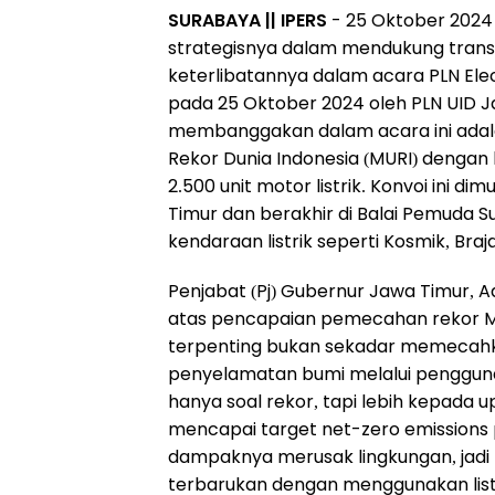
SURABAYA || IPERS
- 25 Oktober 2024
strategisnya dalam mendukung transfo
keterlibatannya dalam acara PLN Elec
pada 25 Oktober 2024 oleh PLN UID J
membanggakan dalam acara ini ada
Rekor Dunia Indonesia (MURI) dengan 
2.500 unit motor listrik. Konvoi ini dim
Timur dan berakhir di Balai Pemuda 
kendaraan listrik seperti Kosmik, Braj
Penjabat (Pj) Gubernur Jawa Timur, 
atas pencapaian pemecahan rekor M
terpenting bukan sekadar memecahka
penyelamatan bumi melalui penggunaa
hanya soal rekor, tapi lebih kepada
mencapai target net-zero emissions p
dampaknya merusak lingkungan, jadi ti
terbarukan dengan menggunakan listri