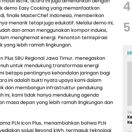
a mobil listrik, acara ini juga dimeriahkan dengan
4
asuk demo Easy Cooking yang memanfaatkan
di, finalis MasterChef Indonesia, memberikan
5
 menarik tetapi juga edukatif. Melalui demo ini,
udah dan aman menggunakan kompor induksi,
alam menghemat energi. Penonton terinspirasi
rik yang lebih ramah lingkungan.
H
on Plus SBU Regional Jawa Timur, menegaskan
nuh untuk mendukung transformasi energi
mi betapa pentingnya kehandalan jaringan bagi
ara ini adalah bukti nyata upaya kami dalam
ik dan membangun infrastruktur pendukung
ah ini, kami tidak hanya mendukung agenda
akan masa depan yang lebih ramah lingkungan dan
Se
K
Ke
 Utama PLN Icon Plus, menambahkan bahwa PLN
d
yediakan solusi Beyond kWh, termasuk teknologi