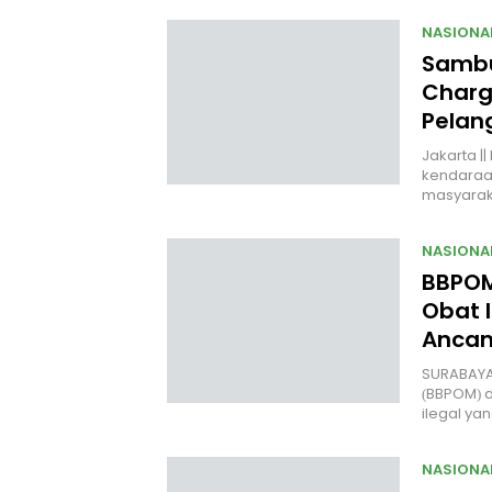
NASIONA
Sambu
Charg
Pelan
Jakarta |
kendaraan 
masyara
NASIONA
BBPOM
Obat I
Anca
SURABAYA
(BBPOM) 
ilegal y
NASIONA