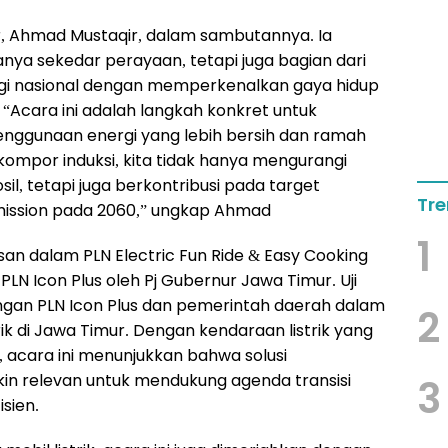
, Ahmad Mustaqir, dalam sambutannya. Ia
nya sekedar perayaan, tetapi juga bagian dari
gi nasional dengan memperkenalkan gaya hidup
 “Acara ini adalah langkah konkret untuk
nggunaan energi yang lebih bersih dan ramah
 kompor induksi, kita tidak hanya mengurangi
l, tetapi juga berkontribusi pada target
Tre
mission pada 2060,” ungkap Ahmad
1
an dalam PLN Electric Fun Ride & Easy Cooking
k PLN Icon Plus oleh Pj Gubernur Jawa Timur. Uji
ungan PLN Icon Plus dan pemerintah daerah dalam
2
k di Jawa Timur. Dengan kendaraan listrik yang
i, acara ini menunjukkan bahwa solusi
in relevan untuk mendukung agenda transisi
3
isien.