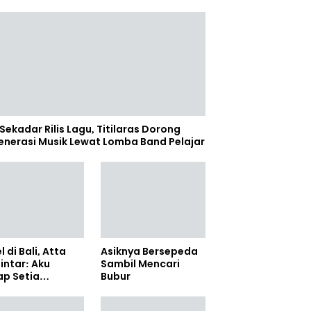
Sekadar Rilis Lagu, Titilaras Dorong
enerasi Musik Lewat Lomba Band Pelajar
l di Bali, Atta
Asiknya Bersepeda
lintar: Aku
Sambil Mencari
ap Setia
Bubur
amanya Sampai
anpun