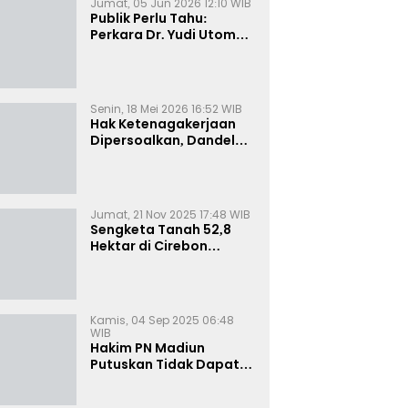
Jumat, 05 Jun 2026 12:10 WIB
Publik Perlu Tahu:
Perkara Dr. Yudi Utomo
Imarjoko Telah
Diselesaikan dan
Dihentikan Secara
Resmi
Senin, 18 Mei 2026 16:52 WIB
Hak Ketenagakerjaan
Dipersoalkan, Dandel
alias Jenggo Gugat PT
Joval Perkasa
Jumat, 21 Nov 2025 17:48 WIB
Sengketa Tanah 52,8
Hektar di Cirebon
Memanas, Kuasa Hukum
Sultan Sepuh Tunjukkan
Bukti Kepemilikan
Kamis, 04 Sep 2025 06:48
WIB
Hakim PN Madiun
Putuskan Tidak Dapat
Diterima Gugatan
Senilai Rp 23 Miliar