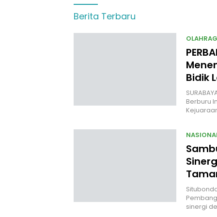
Berita Terbaru
OLAHRA
PERBA
Menem
Bidik 
SURABAYA 
Berburu I
Kejuara
NASIONA
Sambut
Siner
Taman
Situbondo,
Pembangu
sinergi d