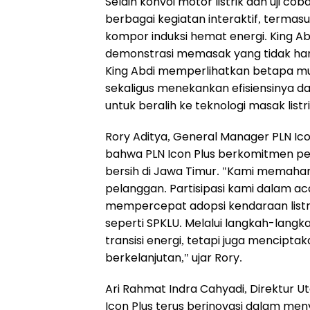
Selain konvoi motor listrik dan uji cob
berbagai kegiatan interaktif, term
kompor induksi hemat energi. King Ab
demonstrasi memasak yang tidak hanya
King Abdi memperlihatkan betapa m
sekaligus menekankan efisiensinya d
untuk beralih ke teknologi masak list
Rory Aditya, General Manager PLN Ic
bahwa PLN Icon Plus berkomitmen pe
bersih di Jawa Timur. "Kami memaha
pelanggan. Partisipasi kami dalam ac
mempercepat adopsi kendaraan listr
seperti SPKLU. Melalui langkah-langk
transisi energi, tetapi juga mencipt
berkelanjutan," ujar Rory.
Ari Rahmat Indra Cahyadi, Direktur
Icon Plus terus berinovasi dalam men