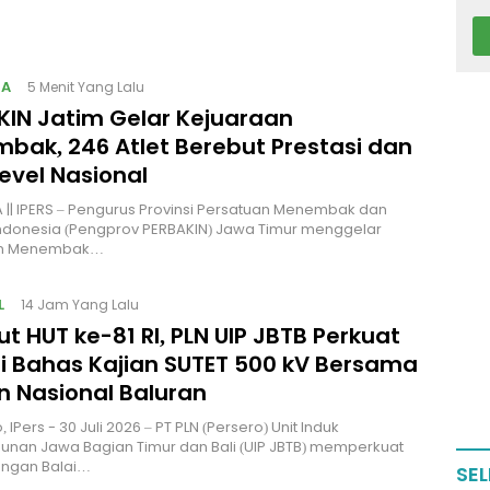
GA
5 Menit Yang Lalu
KIN Jatim Gelar Kejuaraan
bak, 246 Atlet Berebut Prestasi dan
Level Nasional
|| IPERS – Pengurus Provinsi Persatuan Menembak dan
ndonesia (Pengprov PERBAKIN) Jawa Timur menggelar
an Menembak…
L
14 Jam Yang Lalu
 HUT ke-81 RI, PLN UIP JBTB Perkuat
gi Bahas Kajian SUTET 500 kV Bersama
 Nasional Baluran
 IPers - 30 Juli 2026 – PT PLN (Persero) Unit Induk
nan Jawa Bagian Timur dan Bali (UIP JBTB) memperkuat
engan Balai…
SEL