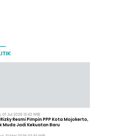
ITIK
 01 Jul 2026 13:42 WIB
Rizky Resmi Pimpin PPP Kota Mojokerto,
k Muda Jadi Kekuatan Baru
sa, 31 Mar 2026 03:33 WIB