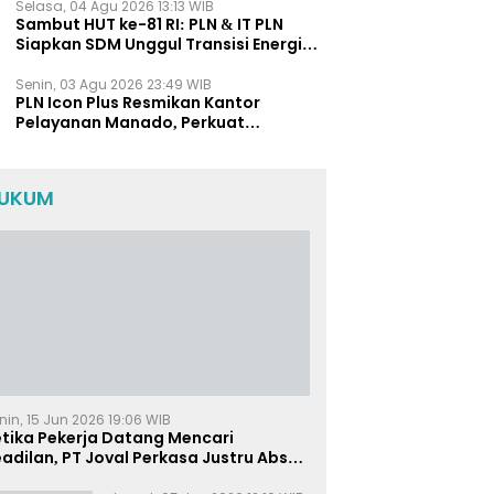
Selasa, 04 Agu 2026 13:13 WIB
Sambut HUT ke-81 RI: PLN & IT PLN
Siapkan SDM Unggul Transisi Energi
Lewat Pelatihan Energi Terbarukan
bagi Siswa SMA
Senin, 03 Agu 2026 23:49 WIB
PLN Icon Plus Resmikan Kantor
Pelayanan Manado, Perkuat
Jangkauan Layanan di Sulawesi Utara
UKUM
nin, 15 Jun 2026 19:06 WIB
etika Pekerja Datang Mencari
adilan, PT Joval Perkasa Justru Absen
i Sidang Pembuktian