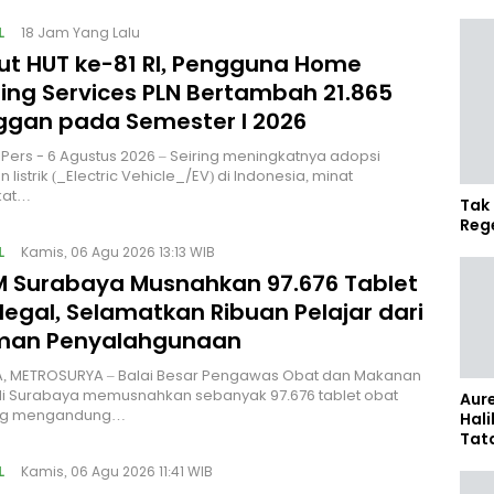
L
18 Jam Yang Lalu
t HUT ke-81 RI, Pengguna Home
ing Services PLN Bertambah 21.865
ggan pada Semester I 2026
| IPers - 6 Agustus 2026 – Seiring meningkatnya adopsi
listrik (_Electric Vehicle_/EV) di Indonesia, minat
kat…
Tak 
Reg
L
Kamis, 06 Agu 2026 13:13 WIB
 Surabaya Musnahkan 97.676 Tablet
legal, Selamatkan Ribuan Pelajar dari
man Penyalahgunaan
, METROSURYA – Balai Besar Pengawas Obat dan Makanan
di Surabaya memusnahkan sebanyak 97.676 tablet obat
Aure
ang mengandung…
Hali
Tat
Sel
L
Kamis, 06 Agu 2026 11:41 WIB
Kap