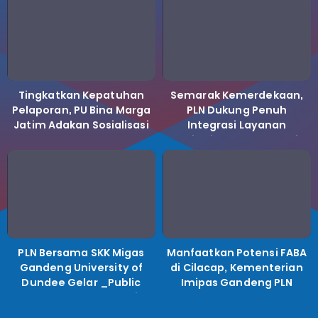
Tingkatkan Kepatuhan
Semarak Kemerdekaan,
Pelaporan, PU Bina Marga
PLN Dukung Penuh
Jatim Adakan Sosialisasi
Integrasi Layanan
LHKPN Tahun 2025
Kelistrikan ke Koperasi
Desa Merah Putih.
PLN Bersama SKK Migas
Manfaatkan Potensi FABA
Gandeng University of
di Cilacap, Kementerian
Dundee Gelar _Public
Imipas Gandeng PLN
Lecture_, Kolaborasi
Kembangkan Program
Untuk Transisi Energi
Pembinaan Warga Lapas