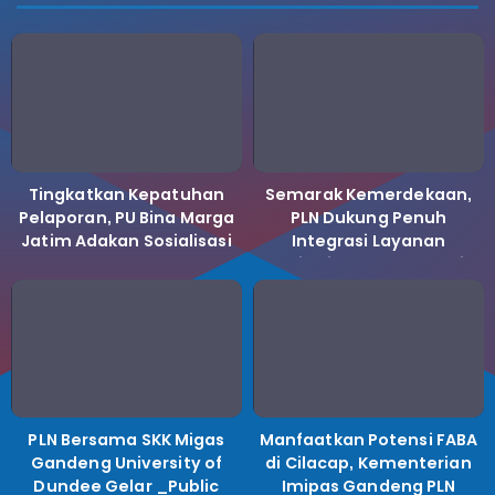
Tingkatkan Kepatuhan
Semarak Kemerdekaan,
Pelaporan, PU Bina Marga
PLN Dukung Penuh
Jatim Adakan Sosialisasi
Integrasi Layanan
LHKPN Tahun 2025
Kelistrikan ke Koperasi
Desa Merah Putih.
PLN Bersama SKK Migas
Manfaatkan Potensi FABA
Gandeng University of
di Cilacap, Kementerian
Dundee Gelar _Public
Imipas Gandeng PLN