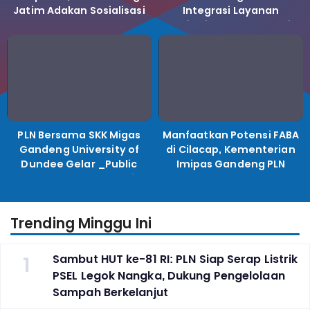
Jatim Adakan Sosialisasi
Integrasi Layanan
LHKPN Tahun 2025
Kelistrikan ke Koperasi
Desa Merah Putih.
PLN Bersama SKK Migas
Manfaatkan Potensi FABA
Gandeng University of
di Cilacap, Kementerian
Dundee Gelar _Public
Imipas Gandeng PLN
Lecture_, Kolaborasi
Kembangkan Program
Untuk Transisi Energi
Pembinaan Warga Lapas
Trending Minggu Ini
1
Sambut HUT ke-81 RI: PLN Siap Serap Listrik
PSEL Legok Nangka, Dukung Pengelolaan
Sampah Berkelanjut