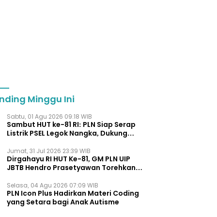
nding Minggu Ini
Sabtu, 01 Agu 2026 09:18 WIB
Sambut HUT ke-81 RI: PLN Siap Serap
Listrik PSEL Legok Nangka, Dukung
Pengelolaan Sampah Berkelanjut
Jumat, 31 Jul 2026 23:39 WIB
Dirgahayu RI HUT Ke-81, GM PLN UIP
JBTB Hendro Prasetyawan Torehkan
Penghargaan Kepemimpinan Visioner
Energi Regional.
Selasa, 04 Agu 2026 07:09 WIB
PLN Icon Plus Hadirkan Materi Coding
yang Setara bagi Anak Autisme