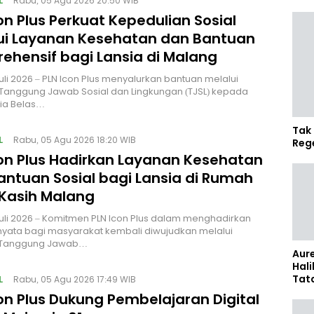
L
Rabu, 05 Agu 2026 20:50 WIB
on Plus Perkuat Kepedulian Sosial
ui Layanan Kesehatan dan Bantuan
ehensif bagi Lansia di Malang
uli 2026 – PLN Icon Plus menyalurkan bantuan melalui
Tanggung Jawab Sosial dan Lingkungan (TJSL) kepada
sia Belas…
Tak 
L
Rabu, 05 Agu 2026 18:20 WIB
Reg
con Plus Hadirkan Layanan Kesehatan
antuan Sosial bagi Lansia di Rumah
 Kasih Malang
uli 2026 – Komitmen PLN Icon Plus dalam menghadirkan
yata bagi masyarakat kembali diwujudkan melalui
 Tanggung Jawab…
Aure
Hali
Tat
L
Rabu, 05 Agu 2026 17:49 WIB
Sel
on Plus Dukung Pembelajaran Digital
Kap