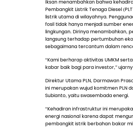
Iksan menambahkan bahwa kehadiran 
Pembangkit Listrik Tenaga Diesel (P
listrik utama di wilayahnya. Penggu
fosil tidak hanya menjadi sumber ene
lingkungan. Dirinya menambahkan, p
langsung terhadap pertumbuhan ekono
sebagaimana tercantum dalam ren
“Kami berharap aktivitas UMKM serta i
kabar baik bagi para investor,” ujarny
Direktur Utama PLN, Darmawan Praso
ini merupakan wujud komitmen PLN d
Subianto, yaitu swasembada energi.
“Kehadiran infrastruktur ini merup
energi nasional karena dapat meng
pembangkit istrik berbahan bakar mi