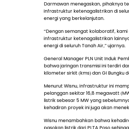
Darmawan menegaskan, pihaknya ter
infrastruktur ketenagalistrikan di s
energi yang berkelanjutan.
“Dengan semangat kolaboratif, kami 
infrastruktur ketenagalistrikan lai
energi di seluruh Tanah Air,” ujarnya.
General Manager PLN Unit Induk Pemb
bahwa jaringan transmisi ini terdiri 
kilometer sirkit (kms) dan GI Bungku
Menurut Wisnu, infrastruktur ini m
pelanggan sekitar 16,8 megawatt (M
listrik sebesar 5 MW yang sebelumnya 
kehadiran proyek ini juga akan meneka
Wisnu menambahkan bahwa kehadiran 
pasokan listrik dari PLTA Poso sehingg