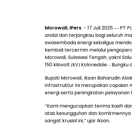
Morowali, IPers
- 17 Juli 2025 — PT P
andal dan terjangkau bagi seluruh m
swasembada energi sekaligus mendo
kembali tercermin melalui pengoperas
Morowali, Sulawesi Tengah, yakni Sa
150 kilovolt (kV) Kolonedale – Bungku 
Bupati Morowali, Iksan Baharudin A
infrastruktur ini merupakan capai
energi serta peningkatan pelayanan ke
“Kami mengucapkan terima kasih dan a
atas kesungguhan dan komitmennya me
sangat krusial ini,” ujar Iksan.