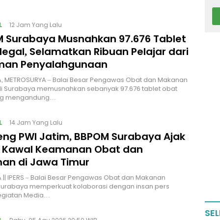
L
12 Jam Yang Lalu
 Surabaya Musnahkan 97.676 Tablet
legal, Selamatkan Ribuan Pelajar dari
man Penyalahgunaan
, METROSURYA – Balai Besar Pengawas Obat dan Makanan
di Surabaya memusnahkan sebanyak 97.676 tablet obat
ang mengandung…
L
14 Jam Yang Lalu
ng PWI Jatim, BBPOM Surabaya Ajak
 Kawal Keamanan Obat dan
an di Jawa Timur
|| IPERS – Balai Besar Pengawas Obat dan Makanan
Surabaya memperkuat kolaborasi dengan insan pers
kegiatan Media…
SEL