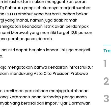
infrastruktur ini akan menggantikan peran
LTD) Bahoruru yang sebelumnya menjadi sumber
naan PLTD tersebut yang berbasis bahan bakar
rgi yang mahal, namun juga tidak ramah
eningkatan keandalan listrik akan berdampak
mi Morowali yang memiliki target 12,9 persen
cana pembangunan daerah.
ndustri dapat berjalan lancar. Ini juga menjadi
Tre
a.
1
djo mengatakan bahwa kehadiran infrastruktur
alam mendukung Asta Cita Presiden Prabowo
2
akan komitmen perusahaan menjaga ketahanan
3
urangi ketergantungan terhadap penggunaan
nyak yang berasal dari impor,” ujar Darmawan.