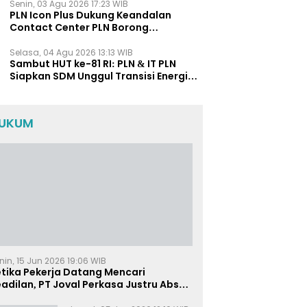
Senin, 03 Agu 2026 17:23 WIB
PLN Icon Plus Dukung Keandalan
Contact Center PLN Borong
Penghargaan di CCW 2026
Selasa, 04 Agu 2026 13:13 WIB
Sambut HUT ke-81 RI: PLN & IT PLN
Siapkan SDM Unggul Transisi Energi
Lewat Pelatihan Energi Terbarukan
bagi Siswa SMA
UKUM
nin, 15 Jun 2026 19:06 WIB
etika Pekerja Datang Mencari
adilan, PT Joval Perkasa Justru Absen
i Sidang Pembuktian