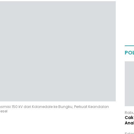
POL
smisi 150 kV dari Kolonedale ke Bungku, Perkuat Keandalan
iesel
Rabu,
Cak 
Ana
Sela