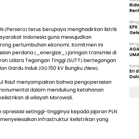
Rid
Ren
Ming
KPK
LN (Persero) terus berupaya menghadirkan listrik
Gel
asyarakat Indonesia guna mewujudkan
rong pertumbuhan ekonomi. Komitmen ini
Ming
AGA
ian perdana (_energize_) jaringan transmisi di
UMA
luran Udara Tegangan Tinggi (SUTT) bertegangan
INT
Kami
dan Gardu Induk (GI) 150 kV Bungku (New).
Eri 
Dal
bdul Rauf menyampaikan bahwa pengoperasian
an monumental dalam mendukung ketahanan
listrikan di wilayah Morowali.
presiasi setinggi-tingginya kepada jajaran PLN
nyelesaikan infrastruktur kelistrikan yang