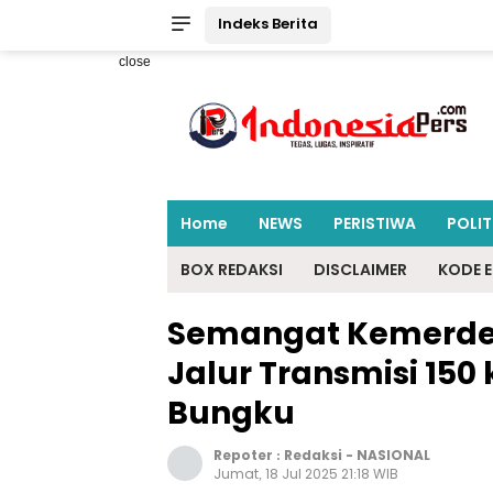
Indeks Berita
close
Home
NEWS
PERISTIWA
POLIT
BOX REDAKSI
DISCLAIMER
KODE E
Semangat Kemerdek
Jalur Transmisi 150
Bungku
Repoter :
Redaksi
-
NASIONAL
Jumat, 18 Jul 2025 21:18 WIB