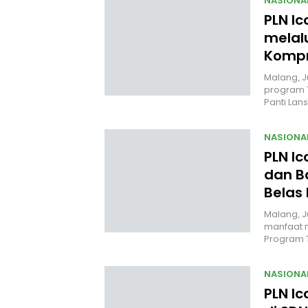
NASIONA
PLN Ic
melal
Kompr
Malang, J
program 
Panti Lan
NASIONA
PLN I
dan B
Belas
Malang, J
manfaat n
Program
NASIONA
PLN Ic