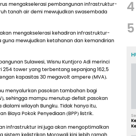
4
us mengakselerasi pembangunan infrastruktur-
eluruh tanah air demi mewujudkan swasembada
5
akan mengakselerasi kehadiran infrastruktur-
nnya guna mewujudkan ketahanan dan kemandirian
H
angunan Sulawesi, Wisnu Kuntjoro Adi merinci
dari 254 tower yang terbentang sepanjang 162,5
 dengan kapasitas 30 megavolt ampere (MVA).
ampu menyalurkan pasokan tambahan bagi
W), sehingga mampu menutup defisit pasokan
dialami wilayah Bungku. Tidak hanya itu,
n Biaya Pokok Penyediaan (BPP) listrik.
Se
K
Ke
infrastruktur ini juga akan mengoptimalkan
d
a sistem kelistrikan Morowali kini lebih ramah