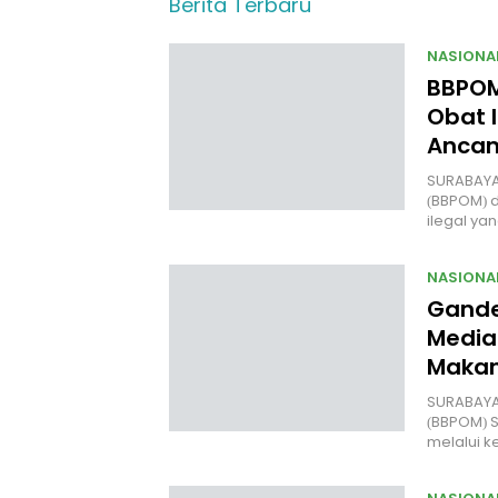
Berita Terbaru
NASIONA
BBPOM
Obat I
Anca
SURABAYA
(BBPOM) 
ilegal y
NASIONA
Gande
Media
Makan
SURABAYA 
(BBPOM) 
melalui 