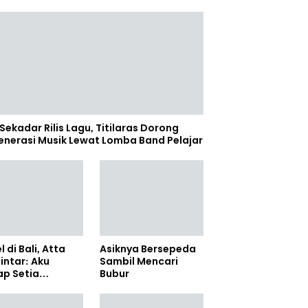
Sekadar Rilis Lagu, Titilaras Dorong
enerasi Musik Lewat Lomba Band Pelajar
l di Bali, Atta
Asiknya Bersepeda
lintar: Aku
Sambil Mencari
ap Setia
Bubur
amanya Sampai
anpun