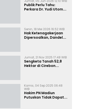
Jumat, 05 Jun 2026 12:10 WIB
Publik Perlu Tahu:
Perkara Dr. Yudi Utomo
Imarjoko Telah
Diselesaikan dan
Dihentikan Secara
Resmi
Senin, 18 Mei 2026 16:52 WIB
Hak Ketenagakerjaan
Dipersoalkan, Dandel
alias Jenggo Gugat PT
Joval Perkasa
Jumat, 21 Nov 2025 17:48 WIB
Sengketa Tanah 52,8
Hektar di Cirebon
Memanas, Kuasa Hukum
Sultan Sepuh Tunjukkan
Bukti Kepemilikan
Kamis, 04 Sep 2025 06:48
WIB
Hakim PN Madiun
Putuskan Tidak Dapat
Diterima Gugatan
Senilai Rp 23 Miliar