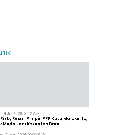
ITIK
 01 Jul 2026 13:42 WIB
Rizky Resmi Pimpin PPP Kota Mojokerto,
k Muda Jadi Kekuatan Baru
sa, 31 Mar 2026 03:33 WIB