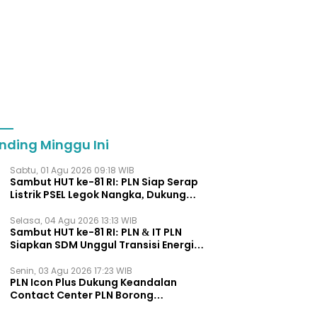
nding Minggu Ini
Sabtu, 01 Agu 2026 09:18 WIB
Sambut HUT ke-81 RI: PLN Siap Serap
Listrik PSEL Legok Nangka, Dukung
Pengelolaan Sampah Berkelanjut
Selasa, 04 Agu 2026 13:13 WIB
Sambut HUT ke-81 RI: PLN & IT PLN
Siapkan SDM Unggul Transisi Energi
Lewat Pelatihan Energi Terbarukan
bagi Siswa SMA
Senin, 03 Agu 2026 17:23 WIB
PLN Icon Plus Dukung Keandalan
Contact Center PLN Borong
Penghargaan di CCW 2026