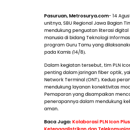
Pasuruan, Metrosurya.com
- 14 Agus
unitnya, SBU Regional Jawa Bagian 
mendukung penguatan literasi digit
manusia di bidang Teknologi Informasi 
program Guru Tamu yang dilaksanaka
pada Kamis (14/8).
Dalam kegiatan tersebut, tim PLN Ic
penting dalam jaringan fiber optik, ya
Network Terminal (ONT). Kedua peran
mendukung layanan konektivitas mod
Pemaparan yang disampaikan mencak
penerapannya dalam mendukung kebut
aman.
Baca Juga:
Kolaborasi PLN Icon Plu
Ketenagalistrikan dan Telekomunias