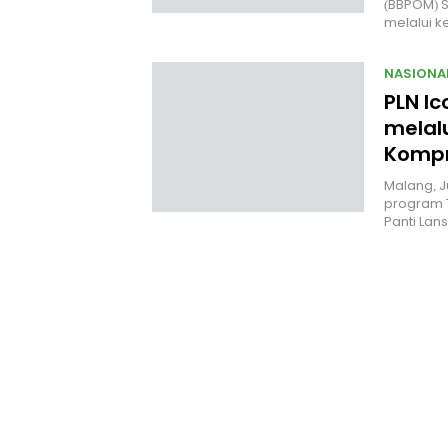
(BBPOM) 
melalui 
NASIONA
PLN Ic
melal
Kompr
Malang, J
program 
Panti Lan