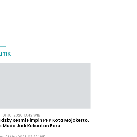
ITIK
 01 Jul 2026 13:42 WIB
Rizky Resmi Pimpin PPP Kota Mojokerto,
k Muda Jadi Kekuatan Baru
sa, 31 Mar 2026 03:33 WIB