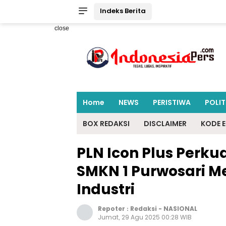
Indeks Berita
close
Home
NEWS
PERISTIWA
POLIT
BOX REDAKSI
DISCLAIMER
KODE E
PLN Icon Plus Perkua
SMKN 1 Purwosari M
Industri
Repoter :
Redaksi
-
NASIONAL
Jumat, 29 Agu 2025 00:28 WIB