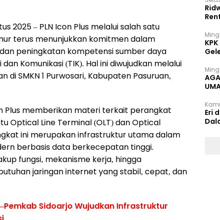
Rid
Ren
tus 2025 – PLN Icon Plus melalui salah satu
Ming
Timur terus menunjukkan komitmen dalam
KPK
al dan peningkatan kompetensi sumber daya
Gel
dan Komunikasi (TIK). Hal ini diwujudkan melalui
Ming
n di SMKN 1 Purwosari, Kabupaten Pasuruan,
AGA
UMA
INT
Kami
on Plus memberikan materi terkait perangkat
Eri 
Dal
itu Optical Line Terminal (OLT) dan Optical
gkat ini merupakan infrastruktur utama dalam
ern berbasis data berkecepatan tinggi.
up fungsi, mekanisme kerja, hingga
uhan jaringan internet yang stabil, cepat, dan
s–Pemkab Sidoarjo Wujudkan Infrastruktur
i