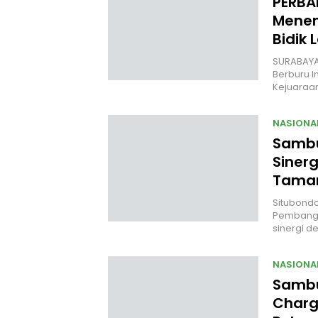
PERBA
Menem
Bidik 
SURABAYA 
Berburu I
Kejuara
NASIONA
Sambut
Siner
Taman
Situbondo,
Pembangu
sinergi d
NASIONA
Sambu
Charg