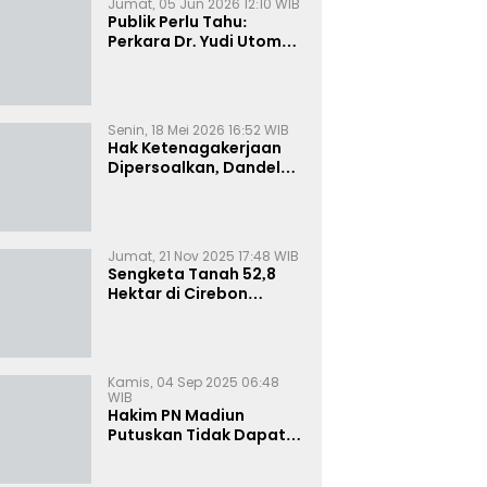
Jumat, 05 Jun 2026 12:10 WIB
Publik Perlu Tahu:
Perkara Dr. Yudi Utomo
Imarjoko Telah
Diselesaikan dan
Dihentikan Secara
Resmi
Senin, 18 Mei 2026 16:52 WIB
Hak Ketenagakerjaan
Dipersoalkan, Dandel
alias Jenggo Gugat PT
Joval Perkasa
Jumat, 21 Nov 2025 17:48 WIB
Sengketa Tanah 52,8
Hektar di Cirebon
Memanas, Kuasa Hukum
Sultan Sepuh Tunjukkan
Bukti Kepemilikan
Kamis, 04 Sep 2025 06:48
WIB
Hakim PN Madiun
Putuskan Tidak Dapat
Diterima Gugatan
Senilai Rp 23 Miliar