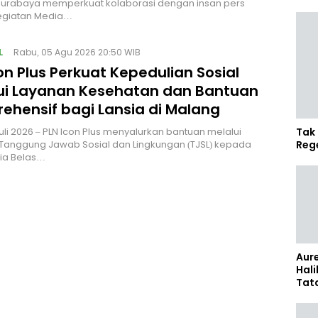
Surabaya memperkuat kolaborasi dengan insan pers
kegiatan Media…
L
Rabu, 05 Agu 2026 20:50 WIB
on Plus Perkuat Kepedulian Sosial
ui Layanan Kesehatan dan Bantuan
ehensif bagi Lansia di Malang
uli 2026 – PLN Icon Plus menyalurkan bantuan melalui
Tak 
Tanggung Jawab Sosial dan Lingkungan (TJSL) kepada
Reg
sia Belas…
Aure
Hali
Tat
Sel
Kap