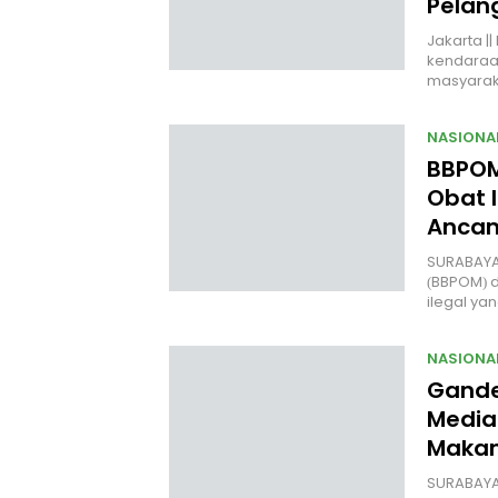
Pelan
Jakarta |
kendaraan 
masyara
NASIONA
BBPOM
Obat I
Anca
SURABAYA
(BBPOM) 
ilegal y
NASIONA
Gande
Media
Makan
SURABAYA 