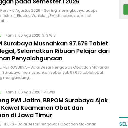
ggan pada Semester I 2026
| IPers - 6 Agustus 2026 – Seiring meningkatnya adopsi
listrik (_Electric Vehicle_/EV) di Indonesia, minat
kat…
L
Kamis, 06 Agu 2026 13:13 WIB
 Surabaya Musnahkan 97.676 Tablet
legal, Selamatkan Ribuan Pelajar dari
man Penyalahgunaan
, METROSURYA – Balai Besar Pengawas Obat dan Makanan
di Surabaya memusnahkan sebanyak 97.676 tablet obat
ang mengandung…
L
Kamis, 06 Agu 2026 11:41 WIB
ng PWI Jatim, BBPOM Surabaya Ajak
 Kawal Keamanan Obat dan
an di Jawa Timur
SEL
|| IPERS – Balai Besar Pengawas Obat dan Makanan