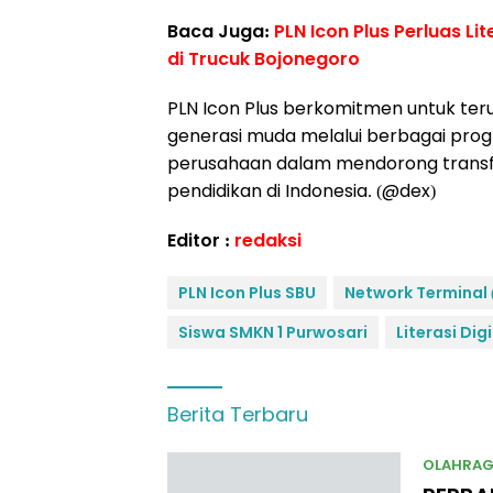
Baca Juga:
PLN Icon Plus Perluas L
di Trucuk Bojonegoro
PLN Icon Plus berkomitmen untuk t
generasi muda melalui berbagai progra
perusahaan dalam mendorong transfo
pendidikan di Indonesia. (@dex)
Editor :
redaksi
PLN Icon Plus SBU
Network Terminal 
Siswa SMKN 1 Purwosari
Literasi Digi
Berita Terbaru
OLAHRA