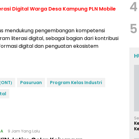
4
iterasi Digital Warga Desa Kampung PLN Mobile
5
erus mendukung pengembangan kompetensi
m literasi digital, sebagai bagian dari kontribusi
rmasi digital dan penguatan ekosistem
H
(ONT)
Pasuruan
Program Kelas Industri
tal
Se
K
Ke
GA
9 Jam Yang Lalu
d