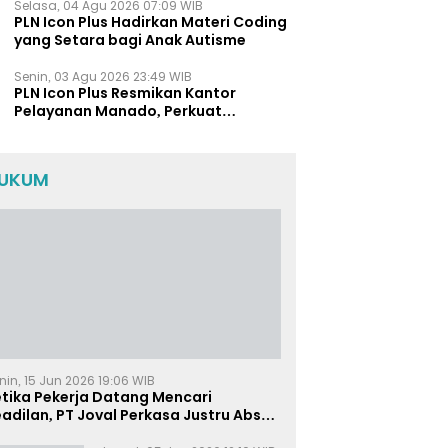
Selasa, 04 Agu 2026 07:09 WIB
PLN Icon Plus Hadirkan Materi Coding
yang Setara bagi Anak Autisme
Senin, 03 Agu 2026 23:49 WIB
PLN Icon Plus Resmikan Kantor
Pelayanan Manado, Perkuat
Jangkauan Layanan di Sulawesi Utara
UKUM
nin, 15 Jun 2026 19:06 WIB
etika Pekerja Datang Mencari
adilan, PT Joval Perkasa Justru Absen
i Sidang Pembuktian