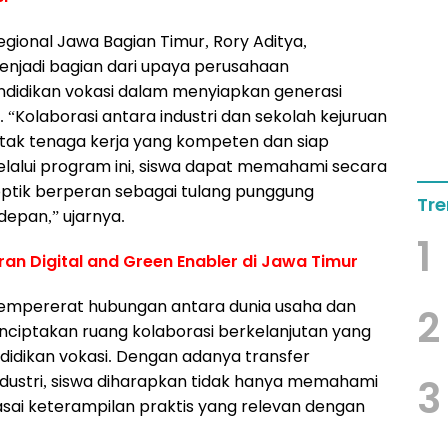
gional Jawa Bagian Timur, Rory Aditya,
njadi bagian dari upaya perusahaan
didikan vokasi dalam menyiapkan generasi
 “Kolaborasi antara industri dan sekolah kejuruan
tak tenaga kerja yang kompeten dan siap
elalui program ini, siswa dapat memahami secara
optik berperan sebagai tulang punggung
Tre
depan,” ujarnya.
1
eran Digital and Green Enabler di Jawa Timur
 mempererat hubungan antara dunia usaha dan
2
enciptakan ruang kolaborasi berkelanjutan yang
idikan vokasi. Dengan adanya transfer
ndustri, siswa diharapkan tidak hanya memahami
3
sai keterampilan praktis yang relevan dengan