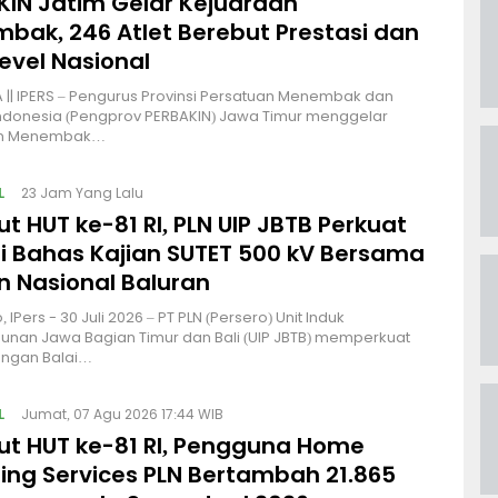
KIN Jatim Gelar Kejuaraan
bak, 246 Atlet Berebut Prestasi dan
Level Nasional
|| IPERS – Pengurus Provinsi Persatuan Menembak dan
ndonesia (Pengprov PERBAKIN) Jawa Timur menggelar
an Menembak…
L
23 Jam Yang Lalu
 HUT ke-81 RI, PLN UIP JBTB Perkuat
gi Bahas Kajian SUTET 500 kV Bersama
 Nasional Baluran
 IPers - 30 Juli 2026 – PT PLN (Persero) Unit Induk
nan Jawa Bagian Timur dan Bali (UIP JBTB) memperkuat
engan Balai…
L
Jumat, 07 Agu 2026 17:44 WIB
t HUT ke-81 RI, Pengguna Home
ing Services PLN Bertambah 21.865