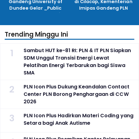
Gandeng University of
di Cilacap, Kementerian
Dundee Gelar _Public
Imipas Gandeng PLN
Lecture_, Kolaborasi
Kembangkan Program
Untuk Transisi Energi
Pembinaan Warga Lapas
Trending Minggu Ini
1
Sambut HUT ke-81 RI: PLN & IT PLN Siapkan
SDM Unggul Transisi Energi Lewat
Pelatihan Energi Terbarukan bagi Siswa
SMA
2
PLN Icon Plus Dukung Keandalan Contact
Center PLN Borong Penghargaan di CCW
2026
3
PLN Icon Plus Hadirkan Materi Coding yang
Setara bagi Anak Autisme