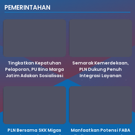
PEMERINTAHAN
Tingkatkan Kepatuhan
Semarak Kemerdekaan,
Pelaporan, PU Bina Marga
PLN Dukung Penuh
Jatim Adakan Sosialisasi
Integrasi Layanan
LHKPN Tahun 2025
Kelistrikan ke Koperasi
Desa Merah Putih.
PLN Bersama SKK Migas
Manfaatkan Potensi FABA