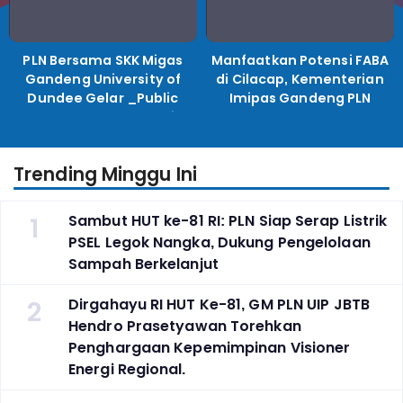
PLN Bersama SKK Migas
Manfaatkan Potensi FABA
Gandeng University of
di Cilacap, Kementerian
Dundee Gelar _Public
Imipas Gandeng PLN
Lecture_, Kolaborasi
Kembangkan Program
Untuk Transisi Energi
Pembinaan Warga Lapas
Trending Minggu Ini
1
Sambut HUT ke-81 RI: PLN Siap Serap Listrik
PSEL Legok Nangka, Dukung Pengelolaan
Sampah Berkelanjut
2
Dirgahayu RI HUT Ke-81, GM PLN UIP JBTB
Hendro Prasetyawan Torehkan
Penghargaan Kepemimpinan Visioner
Energi Regional.