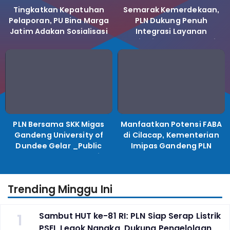
Tingkatkan Kepatuhan
Semarak Kemerdekaan,
Pelaporan, PU Bina Marga
PLN Dukung Penuh
Jatim Adakan Sosialisasi
Integrasi Layanan
LHKPN Tahun 2025
Kelistrikan ke Koperasi
Desa Merah Putih.
PLN Bersama SKK Migas
Manfaatkan Potensi FABA
Gandeng University of
di Cilacap, Kementerian
Dundee Gelar _Public
Imipas Gandeng PLN
Lecture_, Kolaborasi
Kembangkan Program
Untuk Transisi Energi
Pembinaan Warga Lapas
Trending Minggu Ini
1
Sambut HUT ke-81 RI: PLN Siap Serap Listrik
PSEL Legok Nangka, Dukung Pengelolaan