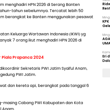
Rid
im menghadiri HPN 2026 di Serang Banten
Ren
tahun-tahun sebelumnya. Tercatat lebih 50
tim berangkat ke Banten menggunakan pesawat
Ming
KPK
Gel
 Ikatan Keluarga Wartawan Indonesia (IKWI) yg
Ming
AGA
banyak 7 orang ikut menghadiri HPN 2026 di
UMA
INT
Kami
Eri 
r Piala Prapanca 2024
Dal
oordinir Sekretaris PWI Jatim Syaiful Anam,
i gedung PWI Jatim.
t dan kereta api, berangkat pada tanggal 6
ng-masing Cabang PWI Kabupaten dan Kota
ful Anam.