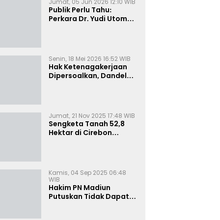
Jumat, 05 Jun 2026 12:10 WIB
Publik Perlu Tahu:
Perkara Dr. Yudi Utomo
Imarjoko Telah
Diselesaikan dan
Dihentikan Secara
Resmi
Senin, 18 Mei 2026 16:52 WIB
Hak Ketenagakerjaan
Dipersoalkan, Dandel
alias Jenggo Gugat PT
Joval Perkasa
Jumat, 21 Nov 2025 17:48 WIB
Sengketa Tanah 52,8
Hektar di Cirebon
Memanas, Kuasa Hukum
Sultan Sepuh Tunjukkan
Bukti Kepemilikan
Kamis, 04 Sep 2025 06:48
WIB
Hakim PN Madiun
Putuskan Tidak Dapat
Diterima Gugatan
Senilai Rp 23 Miliar