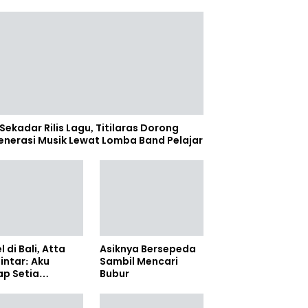
Sekadar Rilis Lagu, Titilaras Dorong
enerasi Musik Lewat Lomba Band Pelajar
l di Bali, Atta
Asiknya Bersepeda
lintar: Aku
Sambil Mencari
ap Setia
Bubur
amanya Sampai
anpun