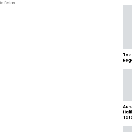
sia Belas…
Tak 
Reg
Aure
Hali
Tat
Sel
Kap