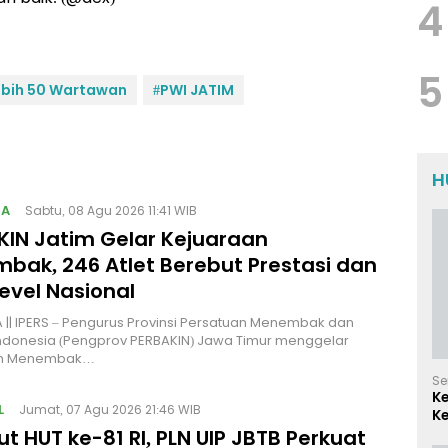
4
5
ebih 50 Wartawan
#PWI JATIM
H
GA
Sabtu, 08 Agu 2026 11:41 WIB
KIN Jatim Gelar Kejuaraan
bak, 246 Atlet Berebut Prestasi dan
Level Nasional
|| IPERS – Pengurus Provinsi Persatuan Menembak dan
ndonesia (Pengprov PERBAKIN) Jawa Timur menggelar
an Menembak…
Se
K
L
Jumat, 07 Agu 2026 21:46 WIB
Ke
d
 HUT ke-81 RI, PLN UIP JBTB Perkuat