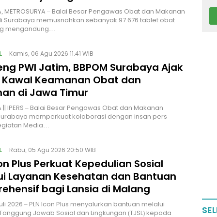
, METROSURYA – Balai Besar Pengawas Obat dan Makanan
di Surabaya memusnahkan sebanyak 97.676 tablet obat
ang mengandung…
L
Kamis, 06 Agu 2026 11:41 WIB
ng PWI Jatim, BBPOM Surabaya Ajak
 Kawal Keamanan Obat dan
an di Jawa Timur
|| IPERS – Balai Besar Pengawas Obat dan Makanan
Surabaya memperkuat kolaborasi dengan insan pers
kegiatan Media…
L
Rabu, 05 Agu 2026 20:50 WIB
on Plus Perkuat Kepedulian Sosial
ui Layanan Kesehatan dan Bantuan
ehensif bagi Lansia di Malang
uli 2026 – PLN Icon Plus menyalurkan bantuan melalui
SEL
Tanggung Jawab Sosial dan Lingkungan (TJSL) kepada