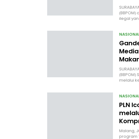
SURABAYA
(BBPOM) 
ilegal y
NASIONA
Gande
Media
Makan
SURABAYA 
(BBPOM) 
melalui 
NASIONA
PLN Ic
melal
Kompr
Malang, J
program 