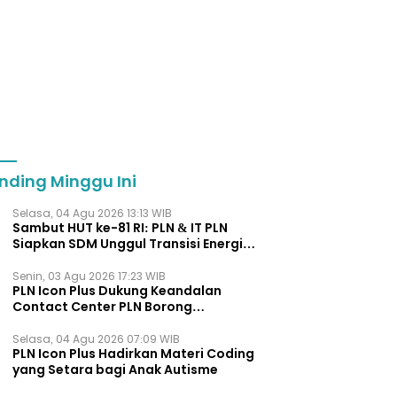
nding Minggu Ini
Selasa, 04 Agu 2026 13:13 WIB
Sambut HUT ke-81 RI: PLN & IT PLN
Siapkan SDM Unggul Transisi Energi
Lewat Pelatihan Energi Terbarukan
bagi Siswa SMA
Senin, 03 Agu 2026 17:23 WIB
PLN Icon Plus Dukung Keandalan
Contact Center PLN Borong
Penghargaan di CCW 2026
Selasa, 04 Agu 2026 07:09 WIB
PLN Icon Plus Hadirkan Materi Coding
yang Setara bagi Anak Autisme