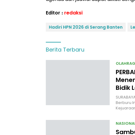
Editor :
redaksi
Hadiri HPN 2026 di Serang Banten
L
Berita Terbaru
OLAHRA
PERBA
Menem
Bidik 
SURABAYA 
Berburu I
Kejuara
NASIONA
Sambut