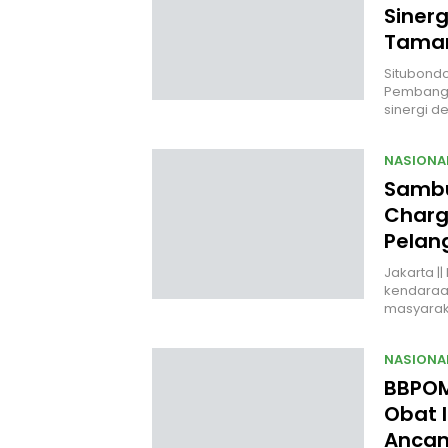
Siner
Taman
Situbondo,
Pembangu
sinergi d
NASIONA
Sambu
Charg
Pelan
Jakarta |
kendaraan 
masyara
NASIONA
BBPOM
Obat I
Anca