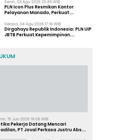
Senin, 03 Agu 2026 23:49 WIB
PLN Icon Plus Resmikan Kantor
Pelayanan Manado, Perkuat
Jangkauan Layanan di Sulawesi Utara
Selasa, 04 Agu 2026 17:19 WIB
Dirgahayu Republik Indonesia: PLN UIP
JBTB Perkuat Kepemimpinan
Perempuan melalui Srikandi
Movement 2026
UKUM
nin, 15 Jun 2026 19:06 WIB
etika Pekerja Datang Mencari
adilan, PT Joval Perkasa Justru Absen
i Sidang Pembuktian