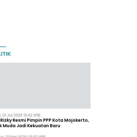
ITIK
 01 Jul 2026 13:42 WIB
Rizky Resmi Pimpin PPP Kota Mojokerto,
k Muda Jadi Kekuatan Baru
sa, 31 Mar 2026 03:33 WIB