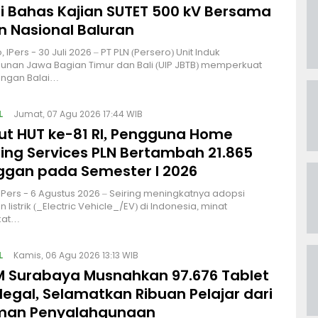
gi Bahas Kajian SUTET 500 kV Bersama
 Nasional Baluran
 IPers - 30 Juli 2026 – PT PLN (Persero) Unit Induk
nan Jawa Bagian Timur dan Bali (UIP JBTB) memperkuat
engan Balai…
L
Jumat, 07 Agu 2026 17:44 WIB
t HUT ke-81 RI, Pengguna Home
ing Services PLN Bertambah 21.865
ggan pada Semester I 2026
| IPers - 6 Agustus 2026 – Seiring meningkatnya adopsi
listrik (_Electric Vehicle_/EV) di Indonesia, minat
kat…
L
Kamis, 06 Agu 2026 13:13 WIB
 Surabaya Musnahkan 97.676 Tablet
legal, Selamatkan Ribuan Pelajar dari
man Penyalahgunaan