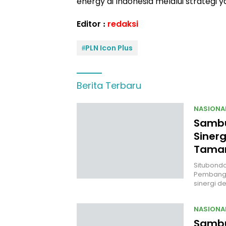
energy di Indonesia melalui strategi 
Editor :
redaksi
#PLN Icon Plus
Berita Terbaru
NASIONA
Sambut
Siner
Taman
Situbondo,
Pembangu
sinergi d
NASIONA
Sambu