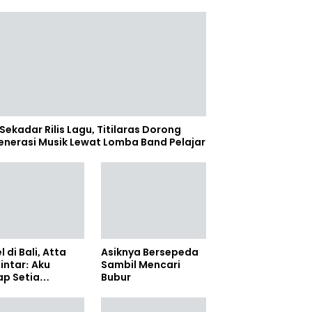
Sekadar Rilis Lagu, Titilaras Dorong
enerasi Musik Lewat Lomba Band Pelajar
l di Bali, Atta
Asiknya Bersepeda
lintar: Aku
Sambil Mencari
ap Setia
Bubur
amanya Sampai
anpun