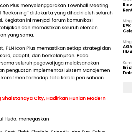
Rid
LN Icon Plus menyelenggarakan Townhall Meeting
Ren
l Reckoning” di Jakarta yang dihadiri oleh seluruh
i. Kegiatan ini menjadi forum komunikasi
Ming
KPK
 kebijakan dan memastikan seluruh elemen
Gel
uan yang sama.
Ming
AGA
, PLN Icon Plus memastikan setiap strategi dan
UMA
olid, adaptif, dan berkelanjutan. Pada
INT
sama seluruh pegawai juga melaksanakan
Kami
Eri 
dan penguatan implementasi Sistem Manajemen
Dal
d komitmen terhadap tata kelola perusahaan
Shaistanaya City, Hadirkan Hunian Modern
sul Huda, menegaskan