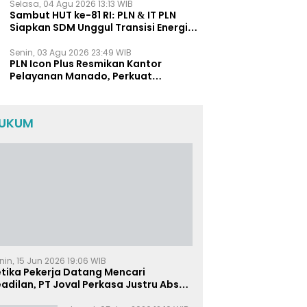
Selasa, 04 Agu 2026 13:13 WIB
Sambut HUT ke-81 RI: PLN & IT PLN
Siapkan SDM Unggul Transisi Energi
Lewat Pelatihan Energi Terbarukan
bagi Siswa SMA
Senin, 03 Agu 2026 23:49 WIB
PLN Icon Plus Resmikan Kantor
Pelayanan Manado, Perkuat
Jangkauan Layanan di Sulawesi Utara
UKUM
nin, 15 Jun 2026 19:06 WIB
etika Pekerja Datang Mencari
adilan, PT Joval Perkasa Justru Absen
i Sidang Pembuktian