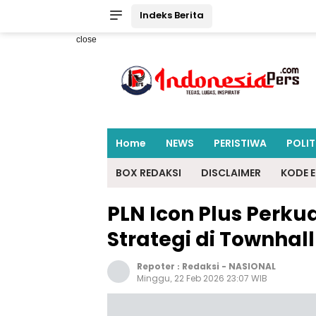
Indeks Berita
close
Home
NEWS
PERISTIWA
POLIT
BOX REDAKSI
DISCLAIMER
KODE E
PLN Icon Plus Perkua
Strategi di Townhall
Repoter :
Redaksi
-
NASIONAL
Minggu, 22 Feb 2026 23:07 WIB