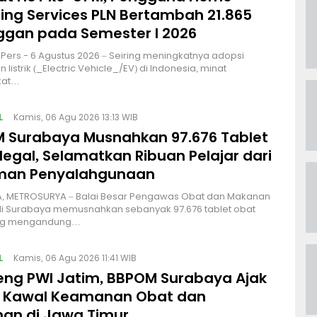
ing Services PLN Bertambah 21.865
ggan pada Semester I 2026
| IPers - 6 Agustus 2026 – Seiring meningkatnya adopsi
listrik (_Electric Vehicle_/EV) di Indonesia, minat
kat…
L
Kamis, 06 Agu 2026 13:13 WIB
 Surabaya Musnahkan 97.676 Tablet
legal, Selamatkan Ribuan Pelajar dari
man Penyalahgunaan
, METROSURYA – Balai Besar Pengawas Obat dan Makanan
di Surabaya memusnahkan sebanyak 97.676 tablet obat
ang mengandung…
L
Kamis, 06 Agu 2026 11:41 WIB
ng PWI Jatim, BBPOM Surabaya Ajak
 Kawal Keamanan Obat dan
an di Jawa Timur