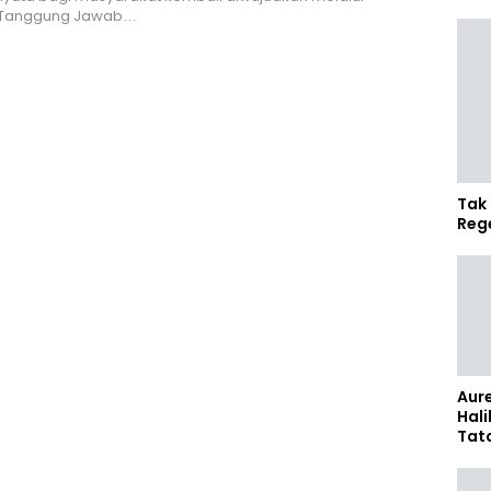
 Tanggung Jawab…
Tak 
Reg
Aure
Hali
Tat
Sel
Kap