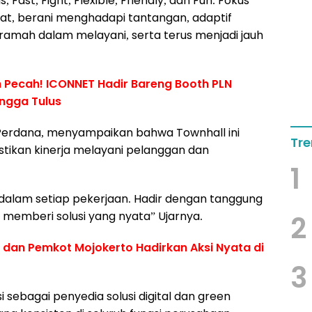
ast, Fight, Flexible, Friendly, dan Fun. Fokus
at, berani menghadapi tantangan, adaptif
ramah dalam melayani, serta terus menjadi jauh
 Pecah! ICONNET Hadir Bareng Booth PLN
ingga Tulus
 Perdana, menyampaikan bahwa Townhall ini
Tre
kan kinerja melayani pelanggan dan
1
 dalam setiap pekerjaan. Hadir dengan tanggung
n memberi solusi yang nyata” Ujarnya.
2
s dan Pemkot Mojokerto Hadirkan Aksi Nyata di
3
 sebagai penyedia solusi digital dan green