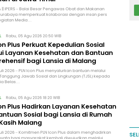
|| IPERS – Balai Besar Pengawas Obat dan Makanan
Surabaya memperkuat kolaborasi dengan insan pers
kegiatan Media…
L
Rabu, 05 Agu 2026 20:50 WIB
on Plus Perkuat Kepedulian Sosial
ui Layanan Kesehatan dan Bantuan
ehensif bagi Lansia di Malang
uli 2026 – PLN Icon Plus menyalurkan bantuan melalui
Tanggung Jawab Sosial dan Lingkungan (TJSL) kepada
sia Belas…
L
Rabu, 05 Agu 2026 18:20 WIB
con Plus Hadirkan Layanan Kesehatan
antuan Sosial bagi Lansia di Rumah
 Kasih Malang
uli 2026 – Komitmen PLN Icon Plus dalam menghadirkan
SEL
yata bagi masyarakat kembali diwujudkan melalui