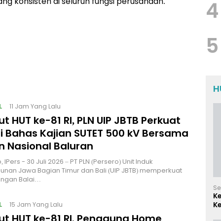
yang konsisten di seluruh fungsi perusahaan.
4
5
H
L
11 Jam Yang Lalu
 HUT ke-81 RI, PLN UIP JBTB Perkuat
gi Bahas Kajian SUTET 500 kV Bersama
 Nasional Baluran
 IPers - 30 Juli 2026 – PT PLN (Persero) Unit Induk
nan Jawa Bagian Timur dan Bali (UIP JBTB) memperkuat
engan Balai…
Se
K
L
Ke
15 Jam Yang Lalu
d
t HUT ke-81 RI, Pengguna Home