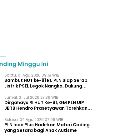
nding Minggu Ini
Sabtu, 01 Agu 2026 09:18 WIB
Sambut HUT ke-81 RI: PLN Siap Serap
Listrik PSEL Legok Nangka, Dukung
Pengelolaan Sampah Berkelanjut
Jumat, 31 Jul 2026 23:39 WIB
Dirgahayu RI HUT Ke-81, GM PLN UIP
JBTB Hendro Prasetyawan Torehkan
Penghargaan Kepemimpinan Visioner
Energi Regional.
Selasa, 04 Agu 2026 07:09 WIB
PLN Icon Plus Hadirkan Materi Coding
yang Setara bagi Anak Autisme