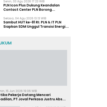
Senin, 03 Agu 2026 17:23 WIB
PLN Icon Plus Dukung Keandalan
Contact Center PLN Borong
Penghargaan di CCW 2026
Selasa, 04 Agu 2026 13:13 WIB
Sambut HUT ke-81 RI: PLN & IT PLN
Siapkan SDM Unggul Transisi Energi
Lewat Pelatihan Energi Terbarukan
bagi Siswa SMA
UKUM
nin, 15 Jun 2026 19:06 WIB
etika Pekerja Datang Mencari
adilan, PT Joval Perkasa Justru Absen
i Sidang Pembuktian