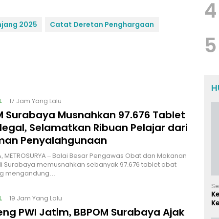
4
jang 2025
Catat Deretan Penghargaan
5
H
L
17 Jam Yang Lalu
 Surabaya Musnahkan 97.676 Tablet
legal, Selamatkan Ribuan Pelajar dari
man Penyalahgunaan
, METROSURYA – Balai Besar Pengawas Obat dan Makanan
di Surabaya memusnahkan sebanyak 97.676 tablet obat
ang mengandung…
Se
K
L
19 Jam Yang Lalu
Ke
ng PWI Jatim, BBPOM Surabaya Ajak
d