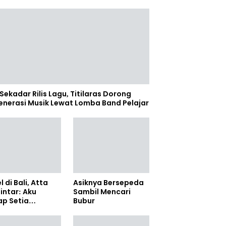
Sekadar Rilis Lagu, Titilaras Dorong
enerasi Musik Lewat Lomba Band Pelajar
l di Bali, Atta
Asiknya Bersepeda
lintar: Aku
Sambil Mencari
ap Setia
Bubur
amanya Sampai
anpun