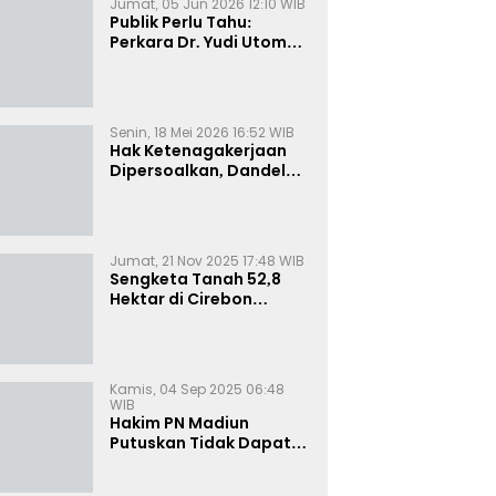
Jumat, 05 Jun 2026 12:10 WIB
Publik Perlu Tahu:
Perkara Dr. Yudi Utomo
Imarjoko Telah
Diselesaikan dan
Dihentikan Secara
Resmi
Senin, 18 Mei 2026 16:52 WIB
Hak Ketenagakerjaan
Dipersoalkan, Dandel
alias Jenggo Gugat PT
Joval Perkasa
Jumat, 21 Nov 2025 17:48 WIB
Sengketa Tanah 52,8
Hektar di Cirebon
Memanas, Kuasa Hukum
Sultan Sepuh Tunjukkan
Bukti Kepemilikan
Kamis, 04 Sep 2025 06:48
WIB
Hakim PN Madiun
Putuskan Tidak Dapat
Diterima Gugatan
Senilai Rp 23 Miliar