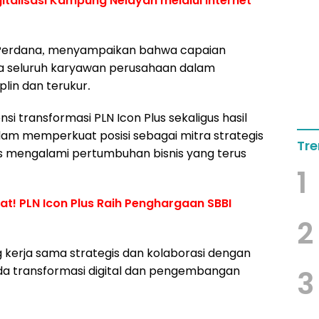
gitalisasi Kampung Nelayan melalui Internet
a Perdana, menyampaikan bahwa capaian
ja seluruh karyawan perusahaan dalam
lin dan terukur.
si transformasi PLN Icon Plus sekaligus hasil
lam memperkuat posisi sebagai mitra strategis
Tre
lus mengalami pertumbuhan bisnis yang terus
1
t! PLN Icon Plus Raih Penghargaan SBBI
2
 kerja sama strategis dan kolaborasi dengan
da transformasi digital dan pengembangan
3