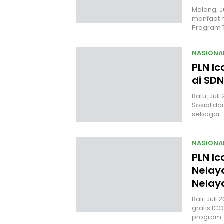
Malang, J
manfaat n
Program
NASIONA
PLN Ic
di SDN
Batu, Jul
Sosial da
sebagai
NASIONA
PLN Ic
Nelaya
Nelay
Bali, Jul
gratis I
program