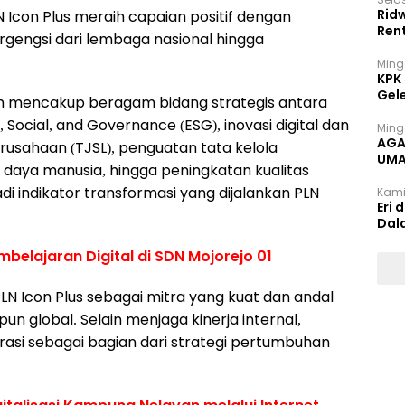
Rid
N Icon Plus meraih capaian positif dengan
Ren
engsi dari lembaga nasional hingga
Ming
KPK
Gel
ih mencakup beragam bidang strategis antara
 Social, and Governance (ESG), inovasi digital dan
Ming
AGA
erusahaan (TJSL), penguatan tata kelola
UMA
aya manusia, hingga peningkatan kualitas
INT
di indikator transformasi yang dijalankan PLN
Kami
Eri 
Dal
mbelajaran Digital di SDN Mojorejo 01
LN Icon Plus sebagai mitra yang kuat dan andal
un global. Selain menjaga kinerja internal,
asi sebagai bagian dari strategi pertumbuhan