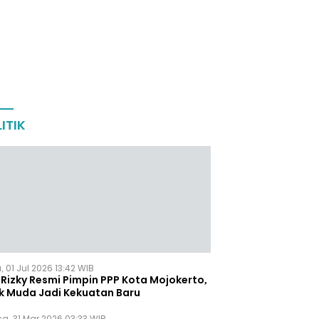
ITIK
 01 Jul 2026 13:42 WIB
Rizky Resmi Pimpin PPP Kota Mojokerto,
k Muda Jadi Kekuatan Baru
sa, 31 Mar 2026 03:33 WIB