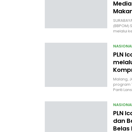
Media
Makan
SURABAYA 
(BBPOM) 
melalui 
NASIONA
PLN Ic
melal
Kompr
Malang, J
program 
Panti Lan
NASIONA
PLN I
dan B
Belas