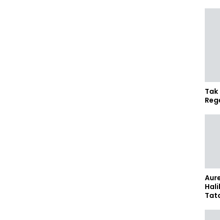
Tak 
Reg
Aure
Hali
Tat
Sel
Kap