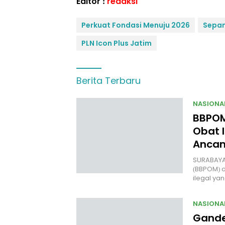
Editor :
redaksi
Perkuat Fondasi Menuju 2026
Sepan
PLN Icon Plus Jatim
Berita Terbaru
NASIONA
BBPOM
Obat I
Anca
SURABAYA
(BBPOM) 
ilegal y
NASIONA
Gande