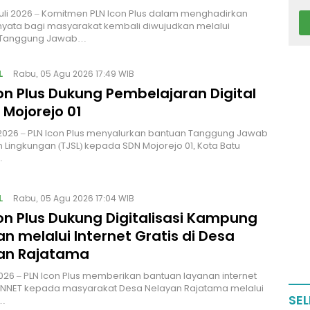
uli 2026 – Komitmen PLN Icon Plus dalam menghadirkan
yata bagi masyarakat kembali diwujudkan melalui
 Tanggung Jawab…
L
Rabu, 05 Agu 2026 17:49 WIB
on Plus Dukung Pembelajaran Digital
 Mojorejo 01
i 2026 – PLN Icon Plus menyalurkan bantuan Tanggung Jawab
n Lingkungan (TJSL) kepada SDN Mojorejo 01, Kota Batu
…
L
Rabu, 05 Agu 2026 17:04 WIB
on Plus Dukung Digitalisasi Kampung
n melalui Internet Gratis di Desa
an Rajatama
i 2026 – PLN Icon Plus memberikan bantuan layanan internet
CONNET kepada masyarakat Desa Nelayan Rajatama melalui
SEL
…