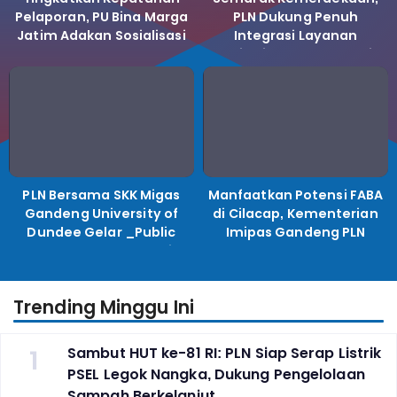
Pelaporan, PU Bina Marga
PLN Dukung Penuh
Jatim Adakan Sosialisasi
Integrasi Layanan
LHKPN Tahun 2025
Kelistrikan ke Koperasi
Desa Merah Putih.
PLN Bersama SKK Migas
Manfaatkan Potensi FABA
Gandeng University of
di Cilacap, Kementerian
Dundee Gelar _Public
Imipas Gandeng PLN
Lecture_, Kolaborasi
Kembangkan Program
Untuk Transisi Energi
Pembinaan Warga Lapas
Trending Minggu Ini
1
Sambut HUT ke-81 RI: PLN Siap Serap Listrik
PSEL Legok Nangka, Dukung Pengelolaan
Sampah Berkelanjut