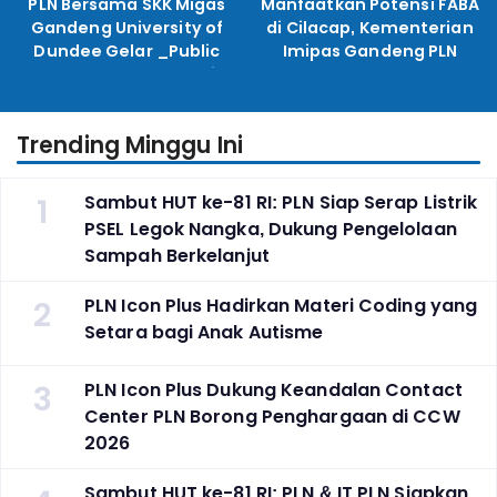
PLN Bersama SKK Migas
Manfaatkan Potensi FABA
Gandeng University of
di Cilacap, Kementerian
Dundee Gelar _Public
Imipas Gandeng PLN
Lecture_, Kolaborasi
Kembangkan Program
Untuk Transisi Energi
Pembinaan Warga Lapas
Trending Minggu Ini
1
Sambut HUT ke-81 RI: PLN Siap Serap Listrik
PSEL Legok Nangka, Dukung Pengelolaan
Sampah Berkelanjut
2
PLN Icon Plus Hadirkan Materi Coding yang
Setara bagi Anak Autisme
3
PLN Icon Plus Dukung Keandalan Contact
Center PLN Borong Penghargaan di CCW
2026
Sambut HUT ke-81 RI: PLN & IT PLN Siapkan