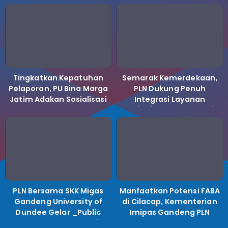
Tingkatkan Kepatuhan
Semarak Kemerdekaan,
Pelaporan, PU Bina Marga
PLN Dukung Penuh
Jatim Adakan Sosialisasi
Integrasi Layanan
LHKPN Tahun 2025
Kelistrikan ke Koperasi
Desa Merah Putih.
PLN Bersama SKK Migas
Manfaatkan Potensi FABA
Gandeng University of
di Cilacap, Kementerian
Dundee Gelar _Public
Imipas Gandeng PLN
Lecture_, Kolaborasi
Kembangkan Program