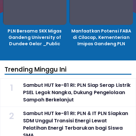
PLN Bersama SKK Migas
Manfaatkan Potensi FABA
Gandeng University of
di Cilacap, Kementerian
Dundee Gelar _Public
Imipas Gandeng PLN
Lecture_, Kolaborasi
Kembangkan Program
Untuk Transisi Energi
Pembinaan Warga Lapas
Trending Minggu Ini
1
Sambut HUT ke-81 RI: PLN Siap Serap Listrik
PSEL Legok Nangka, Dukung Pengelolaan
Sampah Berkelanjut
2
Sambut HUT ke-81 RI: PLN & IT PLN Siapkan
SDM Unggul Transisi Energi Lewat
Pelatihan Energi Terbarukan bagi Siswa
SMA