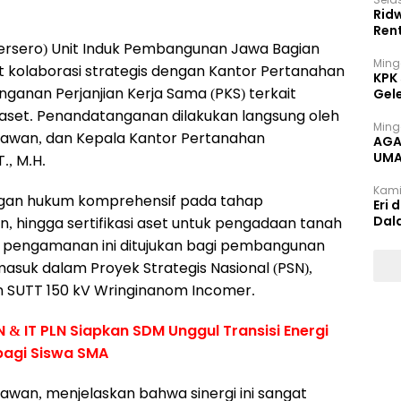
Rid
Ren
(Persero) Unit Induk Pembangunan Jawa Bagian
Ming
t kolaborasi strategis dengan Kantor Pertanahan
KPK
ganan Perjanjian Kerja Sama (PKS) terkait
Gel
aset. Penandatanganan dilakukan langsung oleh
Ming
iawan, dan Kepala Kantor Pertanahan
AGA
UMA
., M.H.
INT
Kami
gan hukum komprehensif pada tahap
Eri 
Dal
, hingga sertifikasi aset untuk pengadaan tanah
a pengamanan ini ditujukan bagi pembangunan
masuk dalam Proyek Strategis Nasional (PSN),
n SUTT 150 kV Wringinanom Incomer.
N & IT PLN Siapkan SDM Unggul Transisi Energi
bagi Siswa SMA
awan, menjelaskan bahwa sinergi ini sangat