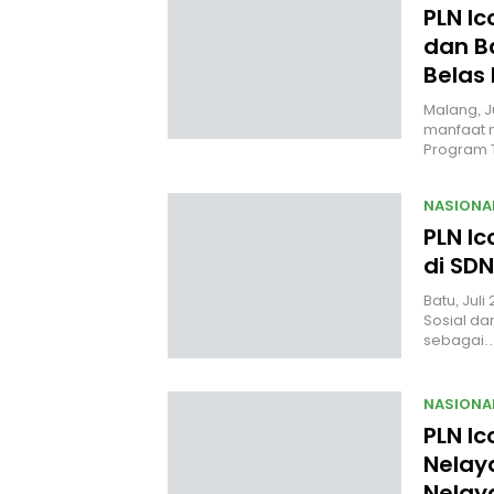
PLN I
dan B
Belas
Malang, J
manfaat n
Program
NASIONA
PLN Ic
di SDN
Batu, Jul
Sosial da
sebagai
NASIONA
PLN Ic
Nelaya
Nelay