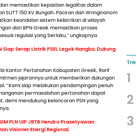
m dan memastikan kepastian legalitas dalam
an SUTT 150 kV Bungah–Paciran dan Wringinanom
kan keandalan sistem kelistrikan di wilayah
ngan dari BPN Gresik memastikan proses
suai regulasi yang berlaku," ungkapnya.
N Siap Serap Listrik PSEL Legok Nangka, Dukung
Tre
 Kantor Pertanahan Kabupaten Gresik, Rarif
1
komitmen jajarannya untuk memberikan dukungan
imal. "Kami siap melakukan pendampingan penuh
n penanganan permasalahan pertanahan dapat
2
at, demi mendukung kelancaran PSN yang
nya.
3
, GM PLN UIP JBTB Hendro Prasetyawan
 Visioner Energi Regional.