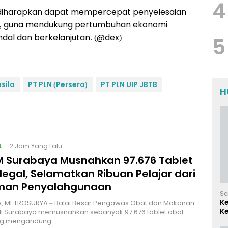
4
ni diharapkan dapat mempercepat penyelesaian
imur, guna mendukung pertumbuhan ekonomi
ndal dan berkelanjutan. (@dex)
5
sila
PT PLN (Persero)
PT PLN UIP JBTB
H
L
2 Jam Yang Lalu
 Surabaya Musnahkan 97.676 Tablet
legal, Selamatkan Ribuan Pelajar dari
man Penyalahgunaan
Se
K
, METROSURYA – Balai Besar Pengawas Obat dan Makanan
Ke
di Surabaya memusnahkan sebanyak 97.676 tablet obat
d
ang mengandung…