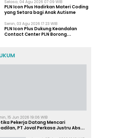
Polda Jatim
Selasa, 04 Agu 2026 07:09 WIB
PLN Icon Plus Hadirkan Materi Coding
yang Setara bagi Anak Autisme
Senin, 03 Agu 2026 17:23 WIB
PLN Icon Plus Dukung Keandalan
Contact Center PLN Borong
Penghargaan di CCW 2026
UKUM
nin, 15 Jun 2026 19:06 WIB
etika Pekerja Datang Mencari
adilan, PT Joval Perkasa Justru Absen
i Sidang Pembuktian