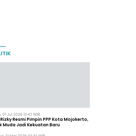
ITIK
 01 Jul 2026 13:42 WIB
Rizky Resmi Pimpin PPP Kota Mojokerto,
k Muda Jadi Kekuatan Baru
sa, 31 Mar 2026 03:33 WIB