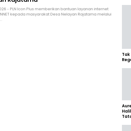
i 2026 – PLN Icon Plus memberikan bantuan layanan internet
CONNET kepada masyarakat Desa Nelayan Rajatama melalui
…
Tak 
Reg
Aure
Hali
Tat
Sel
Kap