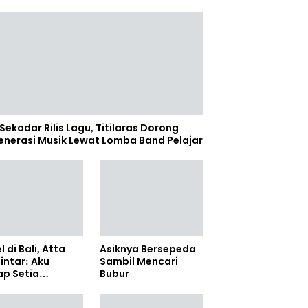
Sekadar Rilis Lagu, Titilaras Dorong
enerasi Musik Lewat Lomba Band Pelajar
l di Bali, Atta
Asiknya Bersepeda
lintar: Aku
Sambil Mencari
ap Setia
Bubur
amanya Sampai
anpun