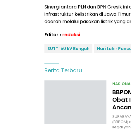
Sinergi antara PLN dan BPN Gresik i
infrastruktur kelistrikan di Jawa T
daerah melalui pasokan listrik yang a
Editor :
redaksi
SUTT 150 kV Bungah
Hari Lahir Panca
Berita Terbaru
NASIONA
BBPOM
Obat I
Anca
SURABAYA
(BBPOM) 
ilegal y