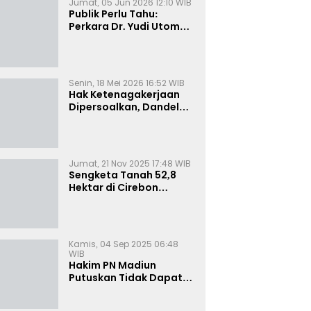
Jumat, 05 Jun 2026 12:10 WIB
Publik Perlu Tahu:
Perkara Dr. Yudi Utomo
Imarjoko Telah
Diselesaikan dan
Dihentikan Secara
Resmi
Senin, 18 Mei 2026 16:52 WIB
Hak Ketenagakerjaan
Dipersoalkan, Dandel
alias Jenggo Gugat PT
Joval Perkasa
Jumat, 21 Nov 2025 17:48 WIB
Sengketa Tanah 52,8
Hektar di Cirebon
Memanas, Kuasa Hukum
Sultan Sepuh Tunjukkan
Bukti Kepemilikan
Kamis, 04 Sep 2025 06:48
WIB
Hakim PN Madiun
Putuskan Tidak Dapat
Diterima Gugatan
Senilai Rp 23 Miliar