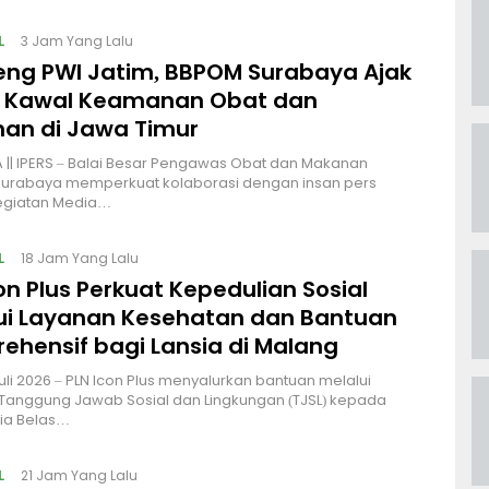
L
3 Jam Yang Lalu
ng PWI Jatim, BBPOM Surabaya Ajak
 Kawal Keamanan Obat dan
an di Jawa Timur
|| IPERS – Balai Besar Pengawas Obat dan Makanan
Surabaya memperkuat kolaborasi dengan insan pers
kegiatan Media…
L
18 Jam Yang Lalu
on Plus Perkuat Kepedulian Sosial
ui Layanan Kesehatan dan Bantuan
ehensif bagi Lansia di Malang
uli 2026 – PLN Icon Plus menyalurkan bantuan melalui
Tanggung Jawab Sosial dan Lingkungan (TJSL) kepada
sia Belas…
L
21 Jam Yang Lalu