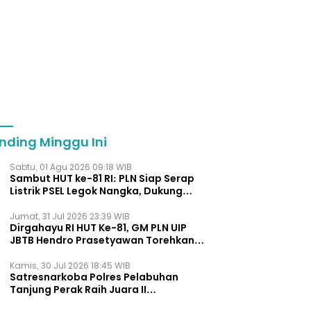
nding Minggu Ini
Sabtu, 01 Agu 2026 09:18 WIB
Sambut HUT ke-81 RI: PLN Siap Serap
Listrik PSEL Legok Nangka, Dukung
Pengelolaan Sampah Berkelanjut
Jumat, 31 Jul 2026 23:39 WIB
Dirgahayu RI HUT Ke-81, GM PLN UIP
JBTB Hendro Prasetyawan Torehkan
Penghargaan Kepemimpinan Visioner
Energi Regional.
Kamis, 30 Jul 2026 18:45 WIB
Satresnarkoba Polres Pelabuhan
Tanjung Perak Raih Juara II
Pengungkapan Kasus Terbanyak