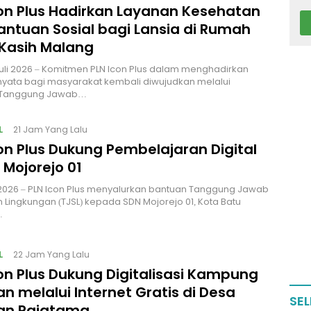
con Plus Hadirkan Layanan Kesehatan
antuan Sosial bagi Lansia di Rumah
 Kasih Malang
uli 2026 – Komitmen PLN Icon Plus dalam menghadirkan
yata bagi masyarakat kembali diwujudkan melalui
 Tanggung Jawab…
L
21 Jam Yang Lalu
on Plus Dukung Pembelajaran Digital
 Mojorejo 01
i 2026 – PLN Icon Plus menyalurkan bantuan Tanggung Jawab
n Lingkungan (TJSL) kepada SDN Mojorejo 01, Kota Batu
…
L
22 Jam Yang Lalu
on Plus Dukung Digitalisasi Kampung
n melalui Internet Gratis di Desa
SEL
an Rajatama