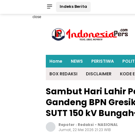
Indeks Berita
close
Home
NEWS
PERISTIWA
POLIT
BOX REDAKSI
DISCLAIMER
KODE E
Sambut Hari Lahir P
Gandeng BPN Gres
SUTT 150 kV Bunga
Repoter :
Redaksi
-
NASIONAL
Jumat, 22 Mei 2026 21:23 WIB