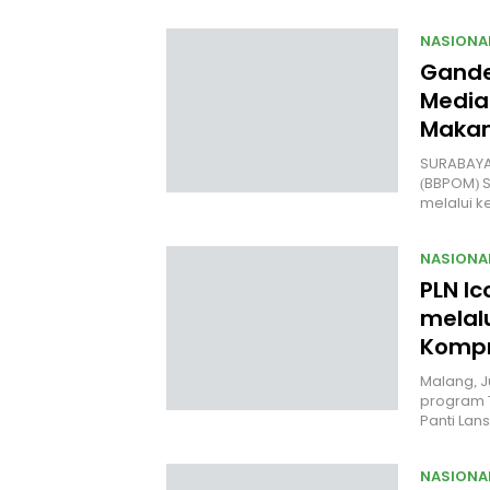
NASIONA
Gande
Media
Makan
SURABAYA 
(BBPOM) 
melalui 
NASIONA
PLN Ic
melal
Kompr
Malang, J
program 
Panti Lan
NASIONA