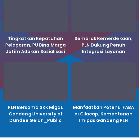
Tingkatkan Kepatuhan
Semarak Kemerdekaan,
Pelaporan, PU Bina Marga
PLN Dukung Penuh
Jatim Adakan Sosialisasi
Integrasi Layanan
LHKPN Tahun 2025
Kelistrikan ke Koperasi
Desa Merah Putih.
PLN Bersama SKK Migas
Manfaatkan Potensi FABA
Gandeng University of
di Cilacap, Kementerian
Dundee Gelar _Public
Imipas Gandeng PLN
Lecture_, Kolaborasi
Kembangkan Program
Untuk Transisi Energi
Pembinaan Warga Lapas