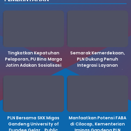
Tingkatkan Kepatuhan
Semarak Kemerdekaan,
Pelaporan, PU Bina Marga
PLN Dukung Penuh
Jatim Adakan Sosialisasi
Integrasi Layanan
LHKPN Tahun 2025
Kelistrikan ke Koperasi
Desa Merah Putih.
PLN Bersama SKK Migas
Manfaatkan Potensi FABA
Gandeng University of
di Cilacap, Kementerian
Dundee Gelar _Public
Imipas Gandeng PLN