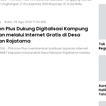
n Lingkungan (TJSL) kepada SDN Mojorejo 01, Kota Batu
…
L
Rabu, 05 Agu 2026 17:04 WIB
on Plus Dukung Digitalisasi Kampung
n melalui Internet Gratis di Desa
an Rajatama
Tak 
Reg
i 2026 – PLN Icon Plus memberikan bantuan layanan internet
CONNET kepada masyarakat Desa Nelayan Rajatama melalui
…
Aure
Hali
Tat
Sel
Kap