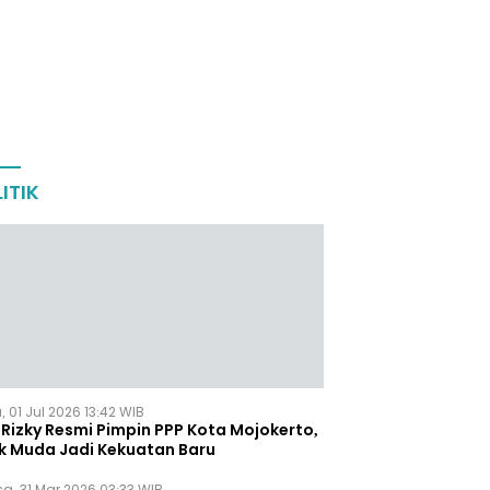
ITIK
 01 Jul 2026 13:42 WIB
Rizky Resmi Pimpin PPP Kota Mojokerto,
k Muda Jadi Kekuatan Baru
sa, 31 Mar 2026 03:33 WIB