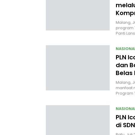
melal
Kompr
Malang, J
program 
Panti Lan
NASIONA
PLN I
dan B
Belas
Malang, J
manfaat n
Program
NASIONA
PLN Ic
di SDN
Batu, Jul