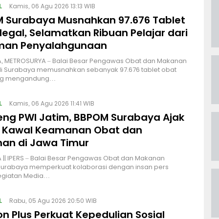
L
Kamis, 06 Agu 2026 13:13 WIB
 Surabaya Musnahkan 97.676 Tablet
legal, Selamatkan Ribuan Pelajar dari
man Penyalahgunaan
, METROSURYA – Balai Besar Pengawas Obat dan Makanan
di Surabaya memusnahkan sebanyak 97.676 tablet obat
ang mengandung…
L
Kamis, 06 Agu 2026 11:41 WIB
ng PWI Jatim, BBPOM Surabaya Ajak
 Kawal Keamanan Obat dan
an di Jawa Timur
|| IPERS – Balai Besar Pengawas Obat dan Makanan
Surabaya memperkuat kolaborasi dengan insan pers
kegiatan Media…
L
Rabu, 05 Agu 2026 20:50 WIB
on Plus Perkuat Kepedulian Sosial