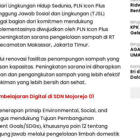
Rid
ari Lingkungan Hidup Sedunia, PLN Icon Plus
Ren
gung Jawab Sosial dan Lingkungan (TJSL)
bagai bagian dari komitmen mendukung
Ming
KPK
mplementasinya diwujudkan oleh PLN Icon Plus
Gel
 peningkatan sarana pengelolaan sampah di RT
Kecamatan Makassar, Jakarta Timur.
Ming
AGA
UMA
lui renovasi fasilitas penampungan sampah yang
INT
n kapasitas. Peningkatan sarana ini diharapkan
Kami
Eri 
n dan pengangkutan sampah yang lebih efektif
Dal
iman yang lebih bersih dan sehat.
mbelajaran Digital di SDN Mojorejo 01
nerapan prinsip Environmental, Social, and
aligus mendukung Tujuan Pembangunan
ent Goals/SDGs), khususnya poin 12 tentang
gung jawab melalui pengelolaan limbah domestik