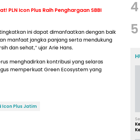
4
t! PLN Icon Plus Raih Penghargaan SBBI
5
ditingkatkan ini dapat dimanfaatkan dengan baik
an manfaat jangka panjang serta mendukung
sih dan sehat," ujar Arie Hans.
H
terus menghadirkan kontribusi yang selaras
ligus memperkuat Green Ecosystem yang
N Icon Plus Jatim
Se
K
Ke
d