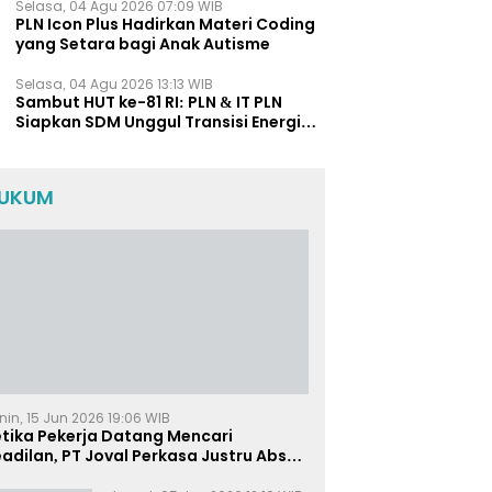
Selasa, 04 Agu 2026 07:09 WIB
PLN Icon Plus Hadirkan Materi Coding
yang Setara bagi Anak Autisme
Selasa, 04 Agu 2026 13:13 WIB
Sambut HUT ke-81 RI: PLN & IT PLN
Siapkan SDM Unggul Transisi Energi
Lewat Pelatihan Energi Terbarukan
bagi Siswa SMA
UKUM
nin, 15 Jun 2026 19:06 WIB
etika Pekerja Datang Mencari
adilan, PT Joval Perkasa Justru Absen
i Sidang Pembuktian