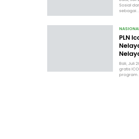
Sosial da
sebagai
NASIONA
PLN Ic
Nelaya
Nelay
Bali, Jul
gratis I
program