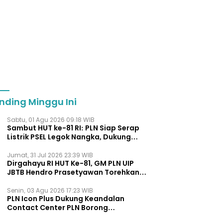
nding Minggu Ini
Sabtu, 01 Agu 2026 09:18 WIB
Sambut HUT ke-81 RI: PLN Siap Serap
Listrik PSEL Legok Nangka, Dukung
Pengelolaan Sampah Berkelanjut
Jumat, 31 Jul 2026 23:39 WIB
Dirgahayu RI HUT Ke-81, GM PLN UIP
JBTB Hendro Prasetyawan Torehkan
Penghargaan Kepemimpinan Visioner
Energi Regional.
Senin, 03 Agu 2026 17:23 WIB
PLN Icon Plus Dukung Keandalan
Contact Center PLN Borong
Penghargaan di CCW 2026