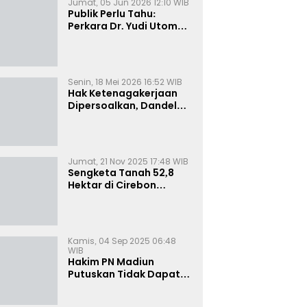
Jumat, 05 Jun 2026 12:10 WIB
Publik Perlu Tahu:
Perkara Dr. Yudi Utomo
Imarjoko Telah
Diselesaikan dan
Dihentikan Secara
Resmi
Senin, 18 Mei 2026 16:52 WIB
Hak Ketenagakerjaan
Dipersoalkan, Dandel
alias Jenggo Gugat PT
Joval Perkasa
Jumat, 21 Nov 2025 17:48 WIB
Sengketa Tanah 52,8
Hektar di Cirebon
Memanas, Kuasa Hukum
Sultan Sepuh Tunjukkan
Bukti Kepemilikan
Kamis, 04 Sep 2025 06:48
WIB
Hakim PN Madiun
Putuskan Tidak Dapat
Diterima Gugatan
Senilai Rp 23 Miliar