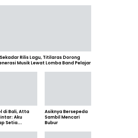
Sekadar Rilis Lagu, Titilaras Dorong
enerasi Musik Lewat Lomba Band Pelajar
l di Bali, Atta
Asiknya Bersepeda
lintar: Aku
Sambil Mencari
ap Setia
Bubur
amanya Sampai
anpun