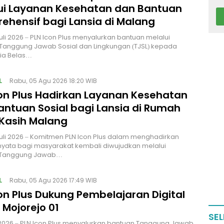
ui Layanan Kesehatan dan Bantuan
ehensif bagi Lansia di Malang
uli 2026 – PLN Icon Plus menyalurkan bantuan melalui
Tanggung Jawab Sosial dan Lingkungan (TJSL) kepada
sia Belas…
L
Rabu, 05 Agu 2026 18:20 WIB
con Plus Hadirkan Layanan Kesehatan
antuan Sosial bagi Lansia di Rumah
 Kasih Malang
uli 2026 – Komitmen PLN Icon Plus dalam menghadirkan
yata bagi masyarakat kembali diwujudkan melalui
 Tanggung Jawab…
L
Rabu, 05 Agu 2026 17:49 WIB
on Plus Dukung Pembelajaran Digital
 Mojorejo 01
SEL
i 2026 – PLN Icon Plus menyalurkan bantuan Tanggung Jawab