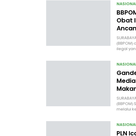
NASIONA
BBPOM
Obat I
Anca
SURABAYA
(BBPOM) 
ilegal y
NASIONA
Gande
Media
Makan
SURABAYA 
(BBPOM) 
melalui 
NASIONA
PLN Ic