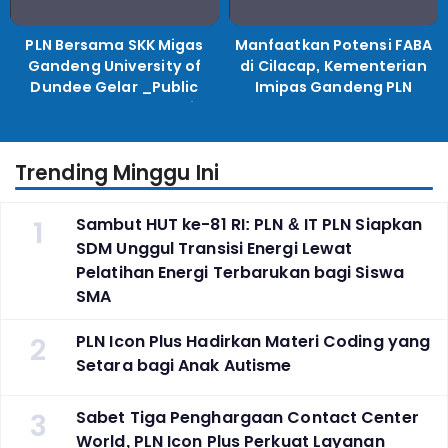
PLN Bersama SKK Migas
Manfaatkan Potensi FABA
Gandeng University of
di Cilacap, Kementerian
Dundee Gelar _Public
Imipas Gandeng PLN
Lecture_, Kolaborasi
Kembangkan Program
Untuk Transisi Energi
Pembinaan Warga Lapas
Trending Minggu Ini
1
Sambut HUT ke-81 RI: PLN & IT PLN Siapkan
SDM Unggul Transisi Energi Lewat
Pelatihan Energi Terbarukan bagi Siswa
SMA
2
PLN Icon Plus Hadirkan Materi Coding yang
Setara bagi Anak Autisme
3
Sabet Tiga Penghargaan Contact Center
World, PLN Icon Plus Perkuat Layanan