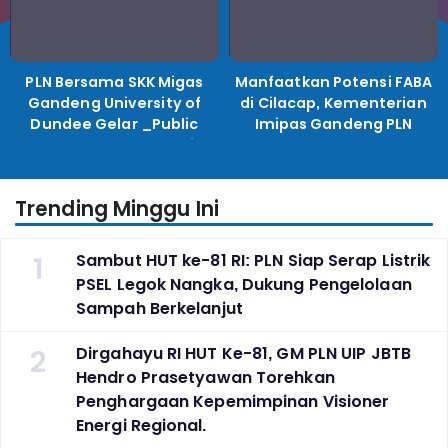
PLN Bersama SKK Migas
Manfaatkan Potensi FABA
Gandeng University of
di Cilacap, Kementerian
Dundee Gelar _Public
Imipas Gandeng PLN
Lecture_, Kolaborasi
Kembangkan Program
Untuk Transisi Energi
Pembinaan Warga Lapas
Trending Minggu Ini
1
Sambut HUT ke-81 RI: PLN Siap Serap Listrik
PSEL Legok Nangka, Dukung Pengelolaan
Sampah Berkelanjut
2
Dirgahayu RI HUT Ke-81, GM PLN UIP JBTB
Hendro Prasetyawan Torehkan
Penghargaan Kepemimpinan Visioner
Energi Regional.