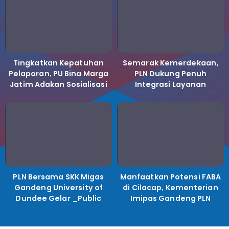
Tingkatkan Kepatuhan
Semarak Kemerdekaan,
Pelaporan, PU Bina Marga
PLN Dukung Penuh
Jatim Adakan Sosialisasi
Integrasi Layanan
LHKPN Tahun 2025
Kelistrikan ke Koperasi
Desa Merah Putih.
PLN Bersama SKK Migas
Manfaatkan Potensi FABA
Gandeng University of
di Cilacap, Kementerian
Dundee Gelar _Public
Imipas Gandeng PLN
Lecture_, Kolaborasi
Kembangkan Program
Untuk Transisi Energi
Pembinaan Warga Lapas