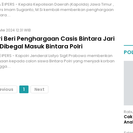
|| IPERS - Kepala Kepolisian Daerah (Kapolda) Jawa Timur ,
 Drs Imam Sugianto, M.Si kembali memberikan penghargaan
para…
Mei 2024 12:31 WIB
i Beri Penghargaan Casis Bintara Jari
Dibegal Masuk Bintara Polri
POL
| IPERS - Kapolri Jenderal Listyo Sigit Prabowo memberikan
an kepada calon siswa Bintara Polri yang menjadi korban
ngga…
evious
1
Next
Rabu,
Cak 
Ana
Sela