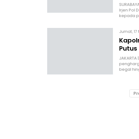
SURABAYA 
Irjen Pol
kepada 
Jumat, 17 
Kapolr
Putus 
JAKARTA |
pengharga
begal hi
Pr