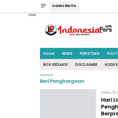
Indeks Berita
close
Home
NEWS
PERISTIWA
POLIT
BOX REDAKSI
DISCLAIMER
KODE E
Beri Penghargaan
Sabtu, 01 
Hari L
Pengh
Berpr