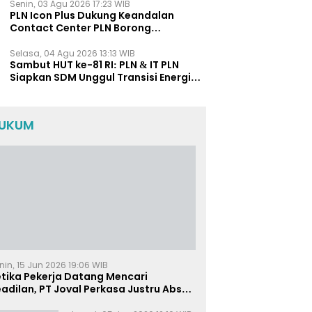
Senin, 03 Agu 2026 17:23 WIB
PLN Icon Plus Dukung Keandalan
Contact Center PLN Borong
Penghargaan di CCW 2026
Selasa, 04 Agu 2026 13:13 WIB
Sambut HUT ke-81 RI: PLN & IT PLN
Siapkan SDM Unggul Transisi Energi
Lewat Pelatihan Energi Terbarukan
bagi Siswa SMA
UKUM
nin, 15 Jun 2026 19:06 WIB
etika Pekerja Datang Mencari
adilan, PT Joval Perkasa Justru Absen
i Sidang Pembuktian