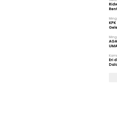
Rid
Ren
Ming
KPK
Gel
Ming
AGA
UMA
INT
Kami
Eri 
Dal