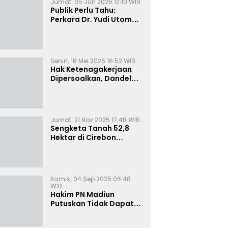
Jumat, 05 Jun 2026 12:10 WIB
Publik Perlu Tahu:
Perkara Dr. Yudi Utomo
Imarjoko Telah
Diselesaikan dan
Dihentikan Secara
Resmi
Senin, 18 Mei 2026 16:52 WIB
Hak Ketenagakerjaan
Dipersoalkan, Dandel
alias Jenggo Gugat PT
Joval Perkasa
Jumat, 21 Nov 2025 17:48 WIB
Sengketa Tanah 52,8
Hektar di Cirebon
Memanas, Kuasa Hukum
Sultan Sepuh Tunjukkan
Bukti Kepemilikan
Kamis, 04 Sep 2025 06:48
WIB
Hakim PN Madiun
Putuskan Tidak Dapat
Diterima Gugatan
Senilai Rp 23 Miliar