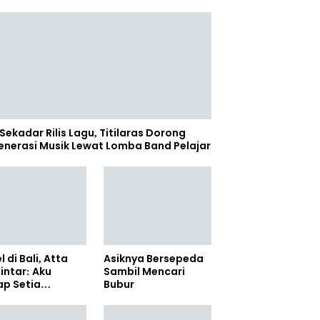
Sekadar Rilis Lagu, Titilaras Dorong
enerasi Musik Lewat Lomba Band Pelajar
l di Bali, Atta
Asiknya Bersepeda
lintar: Aku
Sambil Mencari
ap Setia
Bubur
amanya Sampai
anpun