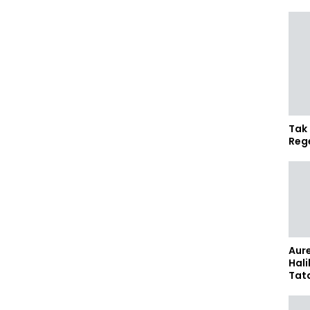
Tak 
Reg
Aure
Hali
Tat
Sel
Kap