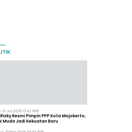
ITIK
 01 Jul 2026 13:42 WIB
Rizky Resmi Pimpin PPP Kota Mojokerto,
k Muda Jadi Kekuatan Baru
sa, 31 Mar 2026 03:33 WIB