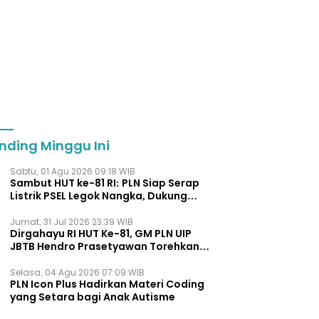
nding Minggu Ini
Sabtu, 01 Agu 2026 09:18 WIB
Sambut HUT ke-81 RI: PLN Siap Serap
Listrik PSEL Legok Nangka, Dukung
Pengelolaan Sampah Berkelanjut
Jumat, 31 Jul 2026 23:39 WIB
Dirgahayu RI HUT Ke-81, GM PLN UIP
JBTB Hendro Prasetyawan Torehkan
Penghargaan Kepemimpinan Visioner
Energi Regional.
Selasa, 04 Agu 2026 07:09 WIB
PLN Icon Plus Hadirkan Materi Coding
yang Setara bagi Anak Autisme