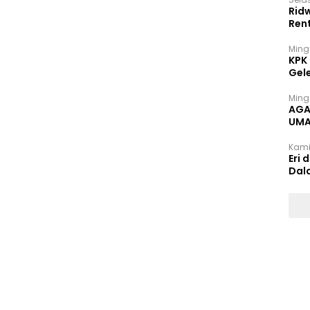
Rid
Ren
Ming
KPK
Gel
Ming
AGA
UMA
INT
Kami
Eri 
Dal