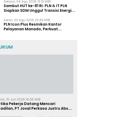
Selasa, 04 Agu 2026 13:13 WIB
Sambut HUT ke-81 RI: PLN & IT PLN
Siapkan SDM Unggul Transisi Energi
Lewat Pelatihan Energi Terbarukan
bagi Siswa SMA
Senin, 03 Agu 2026 23:49 WIB
PLN Icon Plus Resmikan Kantor
Pelayanan Manado, Perkuat
Jangkauan Layanan di Sulawesi Utara
UKUM
nin, 15 Jun 2026 19:06 WIB
etika Pekerja Datang Mencari
adilan, PT Joval Perkasa Justru Absen
i Sidang Pembuktian