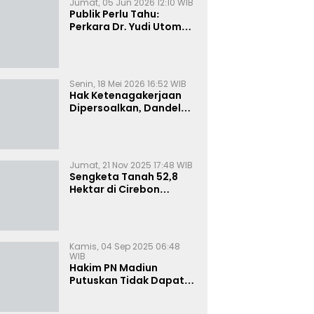
Jumat, 05 Jun 2026 12:10 WIB
Publik Perlu Tahu:
Perkara Dr. Yudi Utomo
Imarjoko Telah
Diselesaikan dan
Dihentikan Secara
Resmi
Senin, 18 Mei 2026 16:52 WIB
Hak Ketenagakerjaan
Dipersoalkan, Dandel
alias Jenggo Gugat PT
Joval Perkasa
Jumat, 21 Nov 2025 17:48 WIB
Sengketa Tanah 52,8
Hektar di Cirebon
Memanas, Kuasa Hukum
Sultan Sepuh Tunjukkan
Bukti Kepemilikan
Kamis, 04 Sep 2025 06:48
WIB
Hakim PN Madiun
Putuskan Tidak Dapat
Diterima Gugatan
Senilai Rp 23 Miliar