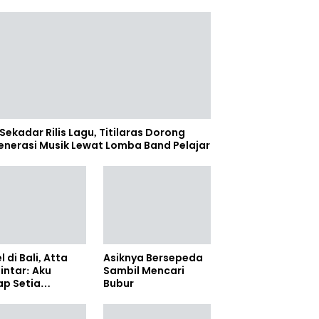
Sekadar Rilis Lagu, Titilaras Dorong
enerasi Musik Lewat Lomba Band Pelajar
l di Bali, Atta
Asiknya Bersepeda
lintar: Aku
Sambil Mencari
ap Setia
Bubur
amanya Sampai
anpun