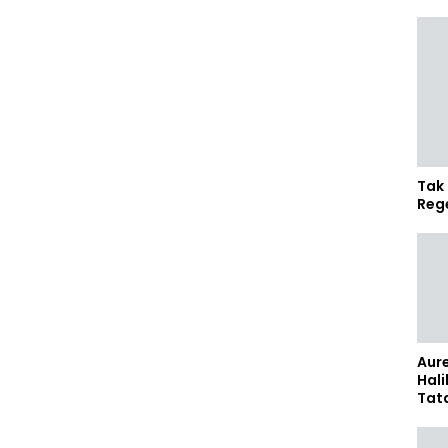
Tak 
Reg
Aure
Hali
Tat
Sel
Kap