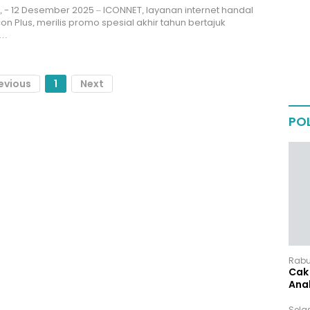
 - 12 Desember 2025 – ICONNET, layanan internet handal
con Plus, merilis promo spesial akhir tahun bertajuk
T…
evious
1
Next
POL
Rabu,
Cak 
Ana
Sela