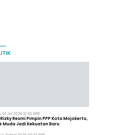
ITIK
 01 Jul 2026 13:42 WIB
Rizky Resmi Pimpin PPP Kota Mojokerto,
k Muda Jadi Kekuatan Baru
sa, 31 Mar 2026 03:33 WIB