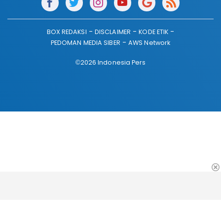
BOX REDAKSI
DISCLAIMER
KODE ETIK
PEDOMAN MEDIA SIBER
AWS Network
©2026 Indonesia Pers