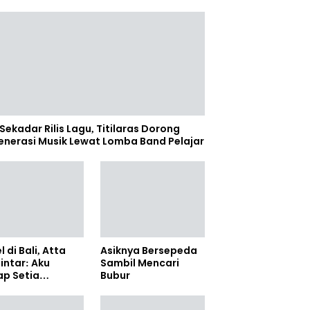
Sekadar Rilis Lagu, Titilaras Dorong
enerasi Musik Lewat Lomba Band Pelajar
l di Bali, Atta
Asiknya Bersepeda
lintar: Aku
Sambil Mencari
ap Setia
Bubur
amanya Sampai
anpun