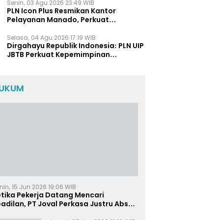
Senin, 03 Agu 2026 23:49 WIB
PLN Icon Plus Resmikan Kantor
Pelayanan Manado, Perkuat
Jangkauan Layanan di Sulawesi Utara
Selasa, 04 Agu 2026 17:19 WIB
Dirgahayu Republik Indonesia: PLN UIP
JBTB Perkuat Kepemimpinan
Perempuan melalui Srikandi
Movement 2026
UKUM
nin, 15 Jun 2026 19:06 WIB
etika Pekerja Datang Mencari
adilan, PT Joval Perkasa Justru Absen
i Sidang Pembuktian