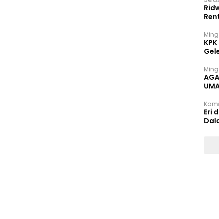
Rid
Ren
Ming
KPK
Gel
Ming
AGA
UMA
INT
Kami
Eri 
Dal