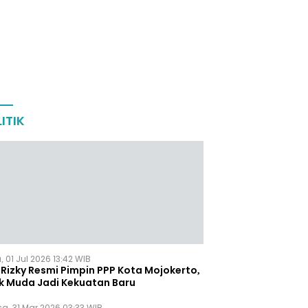
ITIK
 01 Jul 2026 13:42 WIB
Rizky Resmi Pimpin PPP Kota Mojokerto,
k Muda Jadi Kekuatan Baru
sa, 31 Mar 2026 03:33 WIB