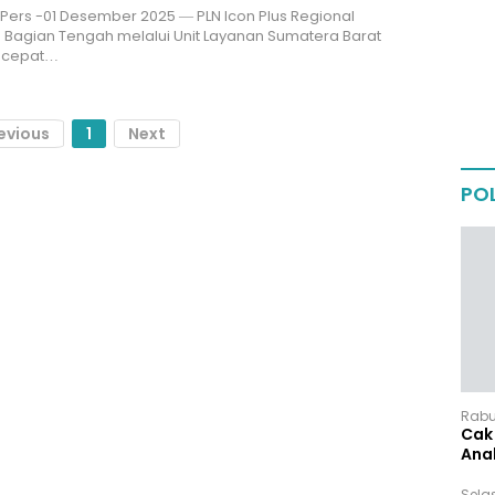
Pers -01 Desember 2025 — PLN Icon Plus Regional
Bagian Tengah melalui Unit Layanan Sumatera Barat
 cepat…
evious
1
Next
POL
Rabu,
Cak 
Ana
Sela