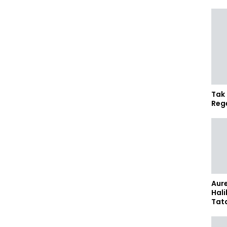
Tak 
Reg
Aure
Hali
Tat
Sel
Kap