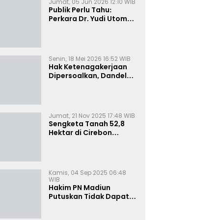
Jumat, 05 Jun 2026 12:10 WIB
Publik Perlu Tahu:
Perkara Dr. Yudi Utomo
Imarjoko Telah
Diselesaikan dan
Dihentikan Secara
Resmi
Senin, 18 Mei 2026 16:52 WIB
Hak Ketenagakerjaan
Dipersoalkan, Dandel
alias Jenggo Gugat PT
Joval Perkasa
Jumat, 21 Nov 2025 17:48 WIB
Sengketa Tanah 52,8
Hektar di Cirebon
Memanas, Kuasa Hukum
Sultan Sepuh Tunjukkan
Bukti Kepemilikan
Kamis, 04 Sep 2025 06:48
WIB
Hakim PN Madiun
Putuskan Tidak Dapat
Diterima Gugatan
Senilai Rp 23 Miliar