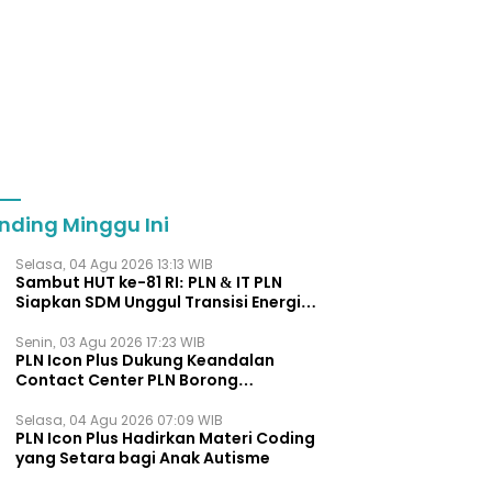
nding Minggu Ini
Selasa, 04 Agu 2026 13:13 WIB
Sambut HUT ke-81 RI: PLN & IT PLN
Siapkan SDM Unggul Transisi Energi
Lewat Pelatihan Energi Terbarukan
bagi Siswa SMA
Senin, 03 Agu 2026 17:23 WIB
PLN Icon Plus Dukung Keandalan
Contact Center PLN Borong
Penghargaan di CCW 2026
Selasa, 04 Agu 2026 07:09 WIB
PLN Icon Plus Hadirkan Materi Coding
yang Setara bagi Anak Autisme