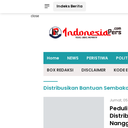
Indeks Berita
close
Home
NEWS
PERISTIWA
POLIT
BOX REDAKSI
DISCLAIMER
KODE E
Distribusikan Bantuan Sembak
Jumat, 05
Peduli
Distr
Nangg