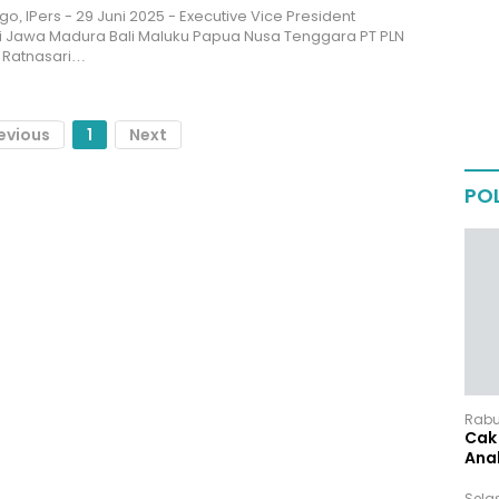
o, IPers - 29 Juni 2025 - Executive Vice President
i Jawa Madura Bali Maluku Papua Nusa Tenggara PT PLN
, Ratnasari…
evious
1
Next
POL
Rabu,
Cak 
Ana
Sela