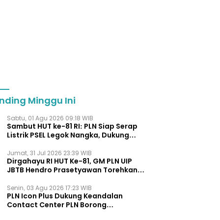
nding Minggu Ini
Sabtu, 01 Agu 2026 09:18 WIB
Sambut HUT ke-81 RI: PLN Siap Serap
Listrik PSEL Legok Nangka, Dukung
Pengelolaan Sampah Berkelanjut
Jumat, 31 Jul 2026 23:39 WIB
Dirgahayu RI HUT Ke-81, GM PLN UIP
JBTB Hendro Prasetyawan Torehkan
Penghargaan Kepemimpinan Visioner
Energi Regional.
Senin, 03 Agu 2026 17:23 WIB
PLN Icon Plus Dukung Keandalan
Contact Center PLN Borong
Penghargaan di CCW 2026