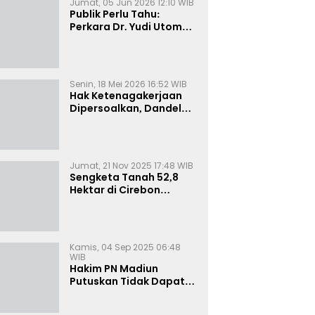
Jumat, 05 Jun 2026 12:10 WIB
Publik Perlu Tahu:
Perkara Dr. Yudi Utomo
Imarjoko Telah
Diselesaikan dan
Dihentikan Secara
Resmi
Senin, 18 Mei 2026 16:52 WIB
Hak Ketenagakerjaan
Dipersoalkan, Dandel
alias Jenggo Gugat PT
Joval Perkasa
Jumat, 21 Nov 2025 17:48 WIB
Sengketa Tanah 52,8
Hektar di Cirebon
Memanas, Kuasa Hukum
Sultan Sepuh Tunjukkan
Bukti Kepemilikan
Kamis, 04 Sep 2025 06:48
WIB
Hakim PN Madiun
Putuskan Tidak Dapat
Diterima Gugatan
Senilai Rp 23 Miliar