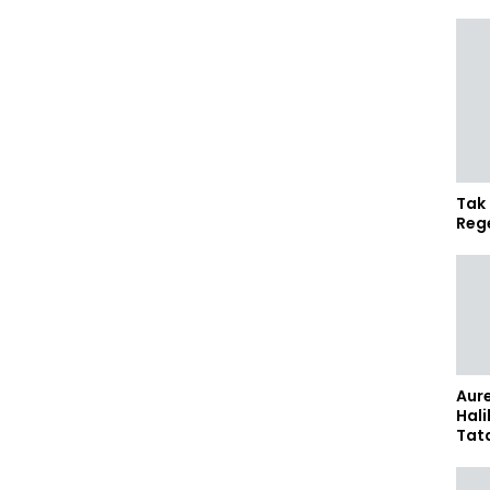
Tak 
Reg
Aure
Hali
Tat
Sel
Kap