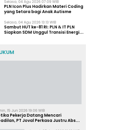
Selasa, 04 Agu 2026 07:09 WIB
PLN Icon Plus Hadirkan Materi Coding
yang Setara bagi Anak Autisme
Selasa, 04 Agu 2026 13:13 WIB
Sambut HUT ke-81 RI: PLN & IT PLN
Siapkan SDM Unggul Transisi Energi
Lewat Pelatihan Energi Terbarukan
bagi Siswa SMA
UKUM
nin, 15 Jun 2026 19:06 WIB
etika Pekerja Datang Mencari
adilan, PT Joval Perkasa Justru Absen
i Sidang Pembuktian