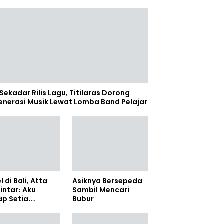
Sekadar Rilis Lagu, Titilaras Dorong
enerasi Musik Lewat Lomba Band Pelajar
l di Bali, Atta
Asiknya Bersepeda
lintar: Aku
Sambil Mencari
ap Setia
Bubur
amanya Sampai
anpun