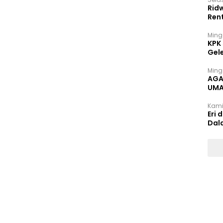
Rid
Ren
Ming
KPK
Gel
Ming
AGA
UMA
INT
Kami
Eri 
Dal