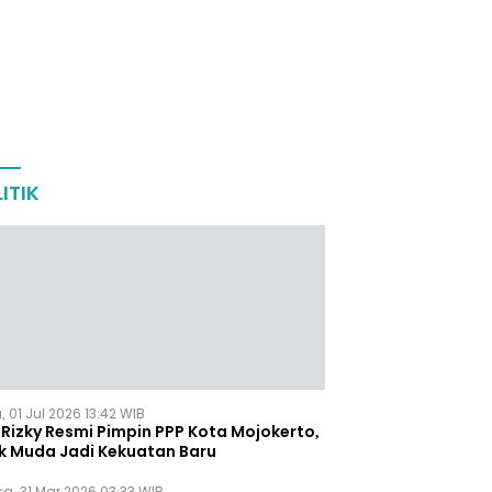
ITIK
 01 Jul 2026 13:42 WIB
Rizky Resmi Pimpin PPP Kota Mojokerto,
k Muda Jadi Kekuatan Baru
sa, 31 Mar 2026 03:33 WIB