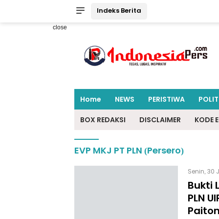
Indeks Berita
close
Home
NEWS
PERISTIWA
POLIT
BOX REDAKSI
DISCLAIMER
KODE E
EVP MKJ PT PLN (Persero)
Senin, 30 
Bukti 
PLN UI
Paito