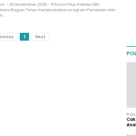
Pers - 30 November 2025 - PLN Icon Plus melalui SBU
 Jawa Bagian Timur melaksanakan program Penataan dan
an…
evious
1
Next
POL
Rabu,
Cak 
Ana
Sela