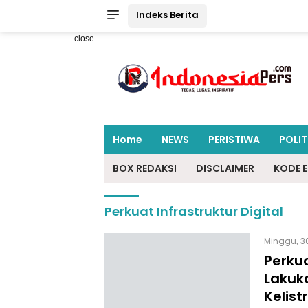
Indeks Berita
close
Home
NEWS
PERISTIWA
POLIT
BOX REDAKSI
DISCLAIMER
KODE E
Perkuat Infrastruktur Digital
Minggu, 3
Perkua
Lakuk
Kelist