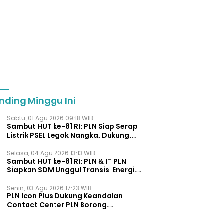
nding Minggu Ini
Sabtu, 01 Agu 2026 09:18 WIB
Sambut HUT ke-81 RI: PLN Siap Serap
Listrik PSEL Legok Nangka, Dukung
Pengelolaan Sampah Berkelanjut
Selasa, 04 Agu 2026 13:13 WIB
Sambut HUT ke-81 RI: PLN & IT PLN
Siapkan SDM Unggul Transisi Energi
Lewat Pelatihan Energi Terbarukan
bagi Siswa SMA
Senin, 03 Agu 2026 17:23 WIB
PLN Icon Plus Dukung Keandalan
Contact Center PLN Borong
Penghargaan di CCW 2026