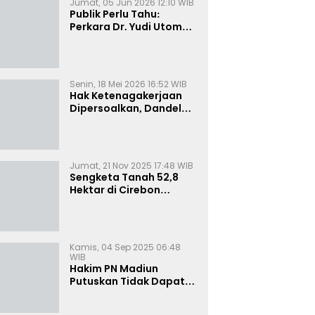
Jumat, 05 Jun 2026 12:10 WIB
Publik Perlu Tahu:
Perkara Dr. Yudi Utomo
Imarjoko Telah
Diselesaikan dan
Dihentikan Secara
Resmi
Senin, 18 Mei 2026 16:52 WIB
Hak Ketenagakerjaan
Dipersoalkan, Dandel
alias Jenggo Gugat PT
Joval Perkasa
Jumat, 21 Nov 2025 17:48 WIB
Sengketa Tanah 52,8
Hektar di Cirebon
Memanas, Kuasa Hukum
Sultan Sepuh Tunjukkan
Bukti Kepemilikan
Kamis, 04 Sep 2025 06:48
WIB
Hakim PN Madiun
Putuskan Tidak Dapat
Diterima Gugatan
Senilai Rp 23 Miliar