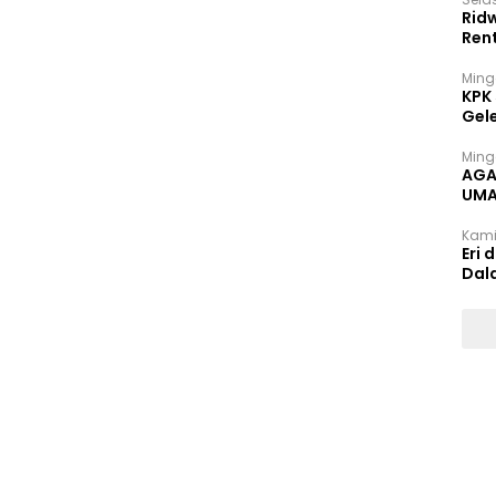
Rid
Ren
Ming
KPK
Gel
Ming
AGA
UMA
INT
Kami
Eri 
Dal