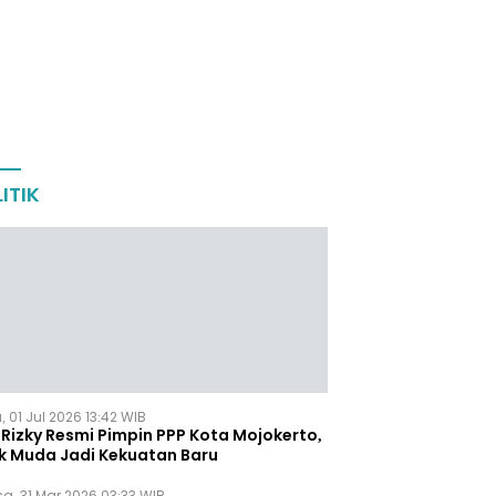
ITIK
 01 Jul 2026 13:42 WIB
Rizky Resmi Pimpin PPP Kota Mojokerto,
k Muda Jadi Kekuatan Baru
sa, 31 Mar 2026 03:33 WIB