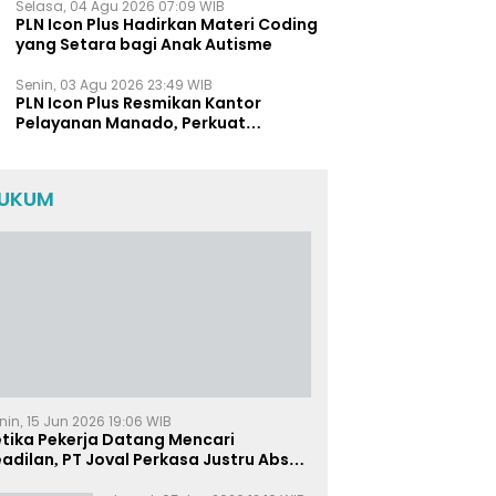
Selasa, 04 Agu 2026 07:09 WIB
PLN Icon Plus Hadirkan Materi Coding
yang Setara bagi Anak Autisme
Senin, 03 Agu 2026 23:49 WIB
PLN Icon Plus Resmikan Kantor
Pelayanan Manado, Perkuat
Jangkauan Layanan di Sulawesi Utara
UKUM
nin, 15 Jun 2026 19:06 WIB
etika Pekerja Datang Mencari
adilan, PT Joval Perkasa Justru Absen
i Sidang Pembuktian