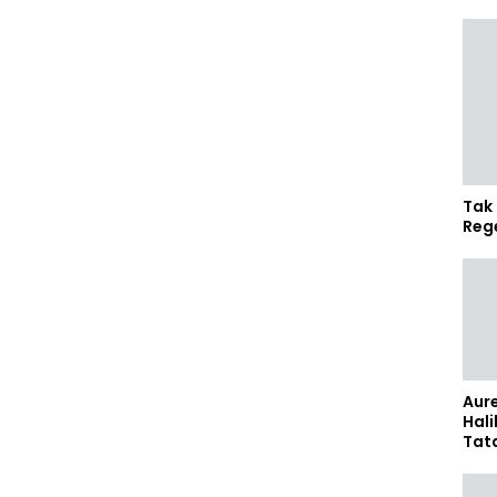
Tak 
Reg
Aure
Hali
Tat
Sel
Kap