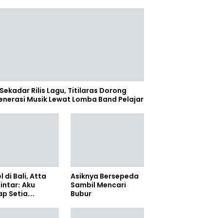
Sekadar Rilis Lagu, Titilaras Dorong
enerasi Musik Lewat Lomba Band Pelajar
l di Bali, Atta
Asiknya Bersepeda
lintar: Aku
Sambil Mencari
ap Setia
Bubur
amanya Sampai
anpun