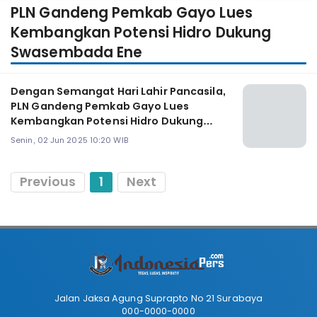
PLN Gandeng Pemkab Gayo Lues
Kembangkan Potensi Hidro Dukung
Swasembada Ene
Dengan Semangat Hari Lahir Pancasila,
PLN Gandeng Pemkab Gayo Lues
Kembangkan Potensi Hidro Dukung
Swasembada Energi
Senin, 02 Jun 2025 10:20 WIB
Previous
1
Next
Jalan Jaksa Agung Suprapto No 21 Surabaya
000-0000-0000