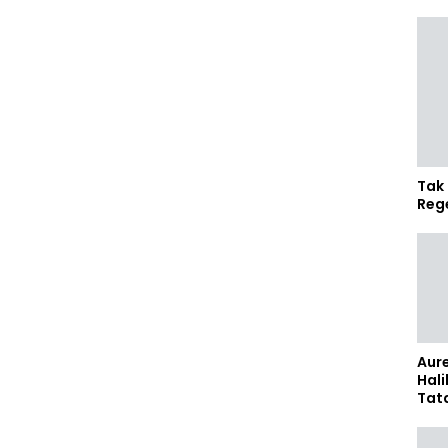
Tak 
Reg
Aure
Hali
Tat
Sel
Kap