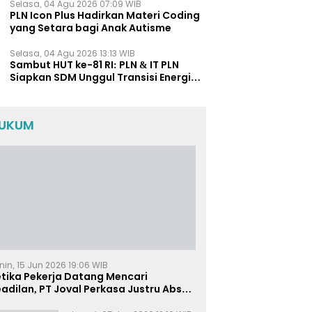
Selasa, 04 Agu 2026 07:09 WIB
PLN Icon Plus Hadirkan Materi Coding
yang Setara bagi Anak Autisme
Selasa, 04 Agu 2026 13:13 WIB
Sambut HUT ke-81 RI: PLN & IT PLN
Siapkan SDM Unggul Transisi Energi
Lewat Pelatihan Energi Terbarukan
bagi Siswa SMA
UKUM
nin, 15 Jun 2026 19:06 WIB
etika Pekerja Datang Mencari
adilan, PT Joval Perkasa Justru Absen
i Sidang Pembuktian