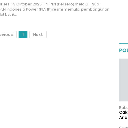
IPers - 3 Oktober 2025- PT PLN (Persero) melalui _Sub
PLN Indonesia Power (PLN IP) resmi memulai pembangunan
t Listrik…
evious
1
Next
POL
Rabu,
Cak 
Ana
Sela