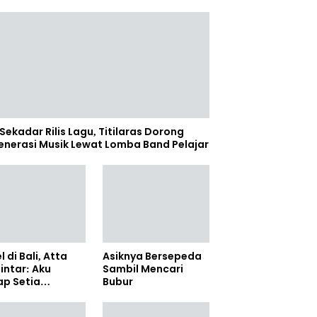
Sekadar Rilis Lagu, Titilaras Dorong
enerasi Musik Lewat Lomba Band Pelajar
l di Bali, Atta
Asiknya Bersepeda
lintar: Aku
Sambil Mencari
ap Setia
Bubur
amanya Sampai
anpun