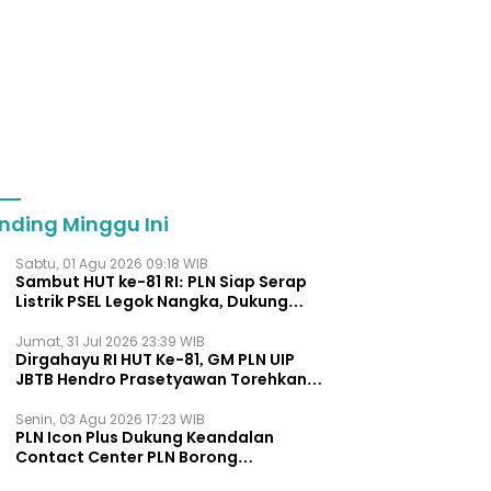
nding Minggu Ini
Sabtu, 01 Agu 2026 09:18 WIB
Sambut HUT ke-81 RI: PLN Siap Serap
Listrik PSEL Legok Nangka, Dukung
Pengelolaan Sampah Berkelanjut
Jumat, 31 Jul 2026 23:39 WIB
Dirgahayu RI HUT Ke-81, GM PLN UIP
JBTB Hendro Prasetyawan Torehkan
Penghargaan Kepemimpinan Visioner
Energi Regional.
Senin, 03 Agu 2026 17:23 WIB
PLN Icon Plus Dukung Keandalan
Contact Center PLN Borong
Penghargaan di CCW 2026