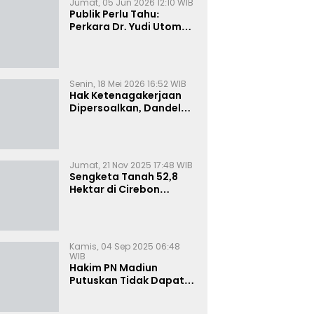
Jumat, 05 Jun 2026 12:10 WIB
Publik Perlu Tahu:
Perkara Dr. Yudi Utomo
Imarjoko Telah
Diselesaikan dan
Dihentikan Secara
Resmi
Senin, 18 Mei 2026 16:52 WIB
Hak Ketenagakerjaan
Dipersoalkan, Dandel
alias Jenggo Gugat PT
Joval Perkasa
Jumat, 21 Nov 2025 17:48 WIB
Sengketa Tanah 52,8
Hektar di Cirebon
Memanas, Kuasa Hukum
Sultan Sepuh Tunjukkan
Bukti Kepemilikan
Kamis, 04 Sep 2025 06:48
WIB
Hakim PN Madiun
Putuskan Tidak Dapat
Diterima Gugatan
Senilai Rp 23 Miliar