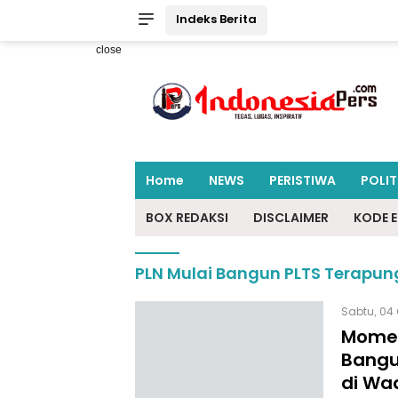
Indeks Berita
close
Home
NEWS
PERISTIWA
POLIT
BOX REDAKSI
DISCLAIMER
KODE E
PLN Mulai Bangun PLTS Terapun
Sabtu, 04 
Momen
Bangu
di Wa