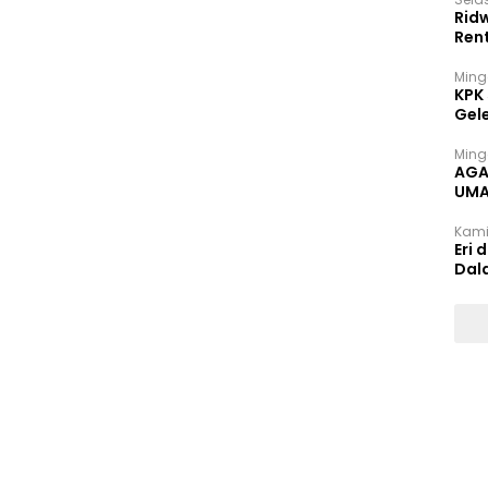
Rid
Ren
Ming
KPK
Gel
Ming
AGA
UMA
INT
Kami
Eri 
Dal