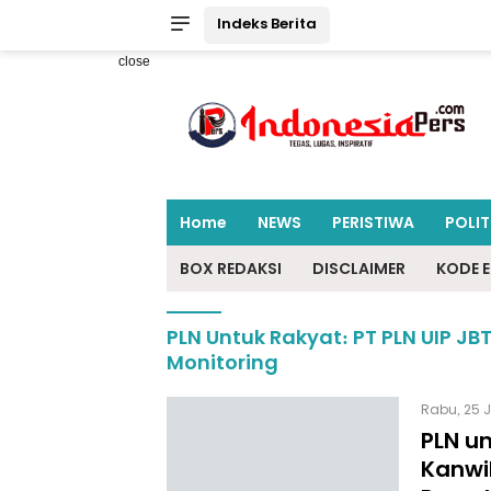
Indeks Berita
close
Home
NEWS
PERISTIWA
POLIT
BOX REDAKSI
DISCLAIMER
KODE E
PLN Untuk Rakyat: PT PLN UIP J
Monitoring
Rabu, 25 J
PLN u
Kanwil