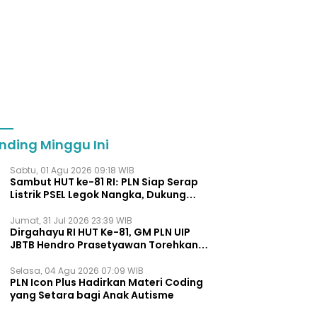
nding Minggu Ini
Sabtu, 01 Agu 2026 09:18 WIB
Sambut HUT ke-81 RI: PLN Siap Serap
Listrik PSEL Legok Nangka, Dukung
Pengelolaan Sampah Berkelanjut
Jumat, 31 Jul 2026 23:39 WIB
Dirgahayu RI HUT Ke-81, GM PLN UIP
JBTB Hendro Prasetyawan Torehkan
Penghargaan Kepemimpinan Visioner
Energi Regional.
Selasa, 04 Agu 2026 07:09 WIB
PLN Icon Plus Hadirkan Materi Coding
yang Setara bagi Anak Autisme