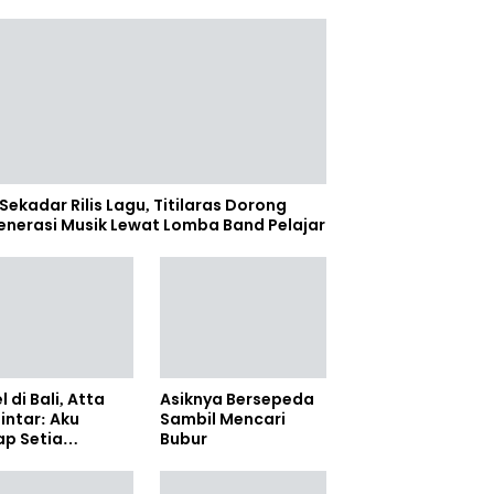
Sekadar Rilis Lagu, Titilaras Dorong
enerasi Musik Lewat Lomba Band Pelajar
l di Bali, Atta
Asiknya Bersepeda
lintar: Aku
Sambil Mencari
ap Setia
Bubur
amanya Sampai
anpun