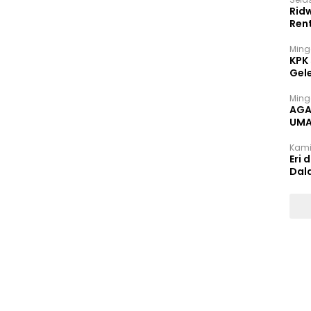
Rid
Ren
Ming
KPK
Gel
Ming
AGA
UMA
INT
Kami
Eri 
Dal