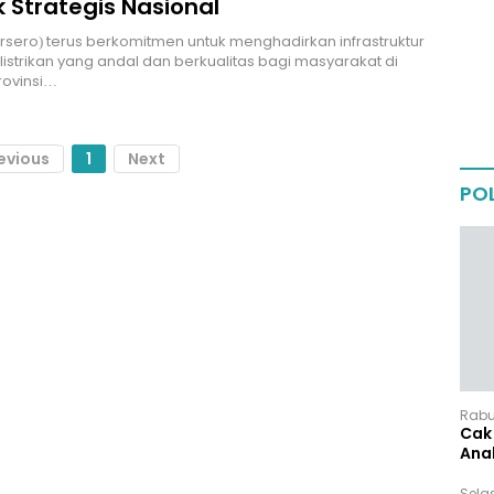
 Strategis Nasional
ersero) terus berkomitmen untuk menghadirkan infrastruktur
istrikan yang andal dan berkualitas bagi masyarakat di
rovinsi…
evious
1
Next
POL
Rabu,
Cak 
Ana
Sela