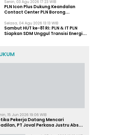
Senin, 03 Agu 2026 17:23 WIB
PLN Icon Plus Dukung Keandalan
Contact Center PLN Borong
Penghargaan di CCW 2026
Selasa, 04 Agu 2026 13:13 WIB
Sambut HUT ke-81 RI: PLN & IT PLN
Siapkan SDM Unggul Transisi Energi
Lewat Pelatihan Energi Terbarukan
bagi Siswa SMA
UKUM
nin, 15 Jun 2026 19:06 WIB
etika Pekerja Datang Mencari
adilan, PT Joval Perkasa Justru Absen
i Sidang Pembuktian