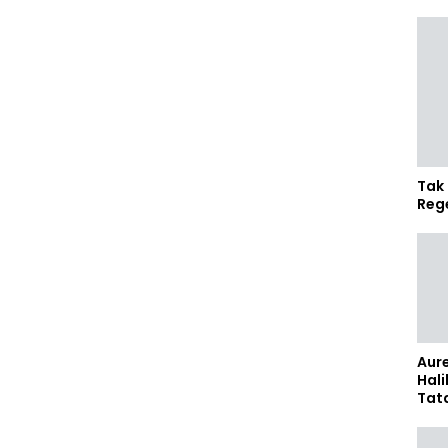
Tak 
Reg
Aure
Hali
Tat
Sel
Kap