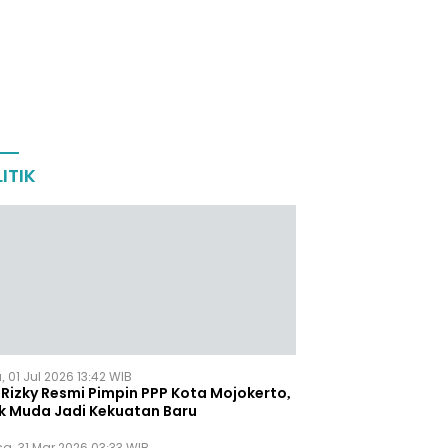
ITIK
 01 Jul 2026 13:42 WIB
Rizky Resmi Pimpin PPP Kota Mojokerto,
k Muda Jadi Kekuatan Baru
sa, 31 Mar 2026 03:33 WIB