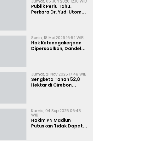
Jumat, 05 Jun 2026 12:10 WIB
Publik Perlu Tahu:
Perkara Dr. Yudi Utomo
Imarjoko Telah
Diselesaikan dan
Dihentikan Secara
Resmi
Senin, 18 Mei 2026 16:52 WIB
Hak Ketenagakerjaan
Dipersoalkan, Dandel
alias Jenggo Gugat PT
Joval Perkasa
Jumat, 21 Nov 2025 17:48 WIB
Sengketa Tanah 52,8
Hektar di Cirebon
Memanas, Kuasa Hukum
Sultan Sepuh Tunjukkan
Bukti Kepemilikan
Kamis, 04 Sep 2025 06:48
WIB
Hakim PN Madiun
Putuskan Tidak Dapat
Diterima Gugatan
Senilai Rp 23 Miliar