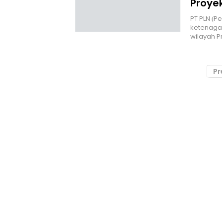
Proyek
PT PLN (P
ketenagal
wilayah P
Pr