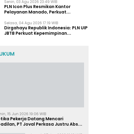
Senin, 03 Agu 2026 23:49 WIB
PLN Icon Plus Resmikan Kantor
Pelayanan Manado, Perkuat
Jangkauan Layanan di Sulawesi Utara
Selasa, 04 Agu 2026 17:19 WIB
Dirgahayu Republik Indonesia: PLN UIP
JBTB Perkuat Kepemimpinan
Perempuan melalui Srikandi
Movement 2026
UKUM
nin, 15 Jun 2026 19:06 WIB
etika Pekerja Datang Mencari
adilan, PT Joval Perkasa Justru Absen
i Sidang Pembuktian