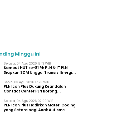
nding Minggu Ini
Selasa, 04 Agu 2026 13:13 WIB
Sambut HUT ke-81 RI: PLN & IT PLN
Siapkan SDM Unggul Transisi Energi
Lewat Pelatihan Energi Terbarukan
bagi Siswa SMA
Senin, 03 Agu 2026 17:23 WIB
PLN Icon Plus Dukung Keandalan
Contact Center PLN Borong
Penghargaan di CCW 2026
Selasa, 04 Agu 2026 07:09 WIB
PLN Icon Plus Hadirkan Materi Coding
yang Setara bagi Anak Autisme