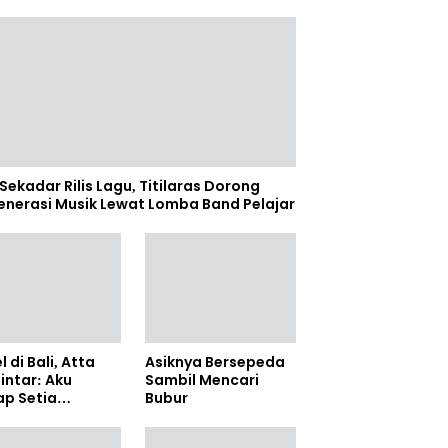
Sekadar Rilis Lagu, Titilaras Dorong
enerasi Musik Lewat Lomba Band Pelajar
l di Bali, Atta
Asiknya Bersepeda
lintar: Aku
Sambil Mencari
ap Setia
Bubur
amanya Sampai
anpun