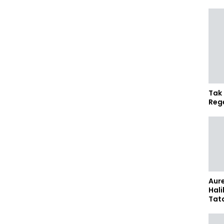
Tak 
Reg
Aure
Hali
Tat
Sel
Kap