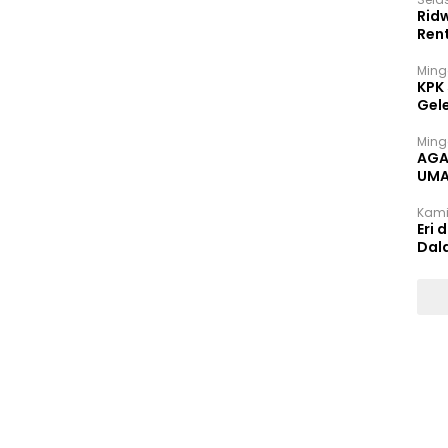
Rid
Ren
Ming
KPK
Gel
Ming
AGA
UMA
INT
Kami
Eri 
Dal