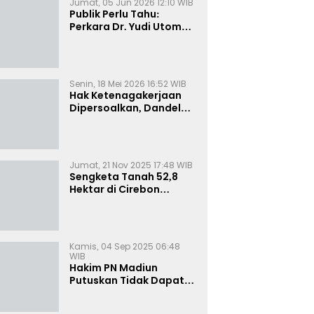
Jumat, 05 Jun 2026 12:10 WIB
Publik Perlu Tahu:
Perkara Dr. Yudi Utomo
Imarjoko Telah
Diselesaikan dan
Dihentikan Secara
Resmi
Senin, 18 Mei 2026 16:52 WIB
Hak Ketenagakerjaan
Dipersoalkan, Dandel
alias Jenggo Gugat PT
Joval Perkasa
Jumat, 21 Nov 2025 17:48 WIB
Sengketa Tanah 52,8
Hektar di Cirebon
Memanas, Kuasa Hukum
Sultan Sepuh Tunjukkan
Bukti Kepemilikan
Kamis, 04 Sep 2025 06:48
WIB
Hakim PN Madiun
Putuskan Tidak Dapat
Diterima Gugatan
Senilai Rp 23 Miliar