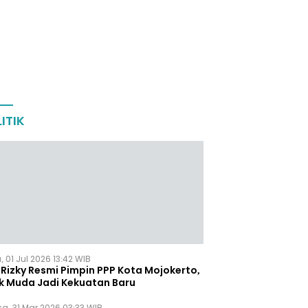
ITIK
 01 Jul 2026 13:42 WIB
Rizky Resmi Pimpin PPP Kota Mojokerto,
k Muda Jadi Kekuatan Baru
sa, 31 Mar 2026 03:33 WIB