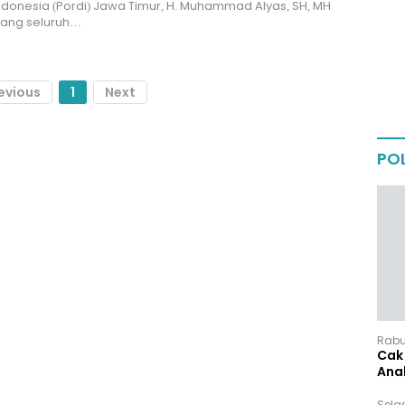
donesia (Pordi) Jawa Timur, H. Muhammad Alyas, SH, MH
ang seluruh…
evious
1
Next
POL
Rabu,
Cak 
Ana
Sela