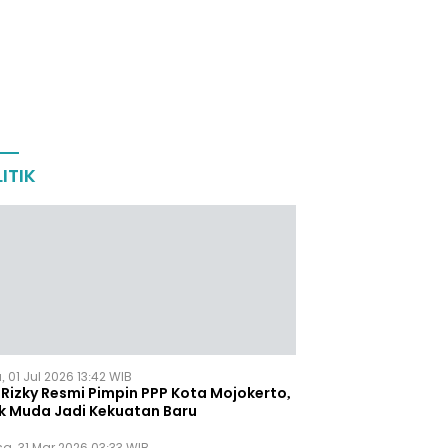
ITIK
 01 Jul 2026 13:42 WIB
Rizky Resmi Pimpin PPP Kota Mojokerto,
k Muda Jadi Kekuatan Baru
sa, 31 Mar 2026 03:33 WIB