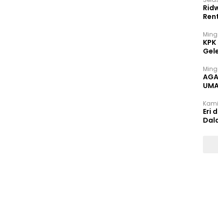
Rid
Ren
Ming
KPK
Gel
Ming
AGA
UMA
INT
Kami
Eri 
Dal