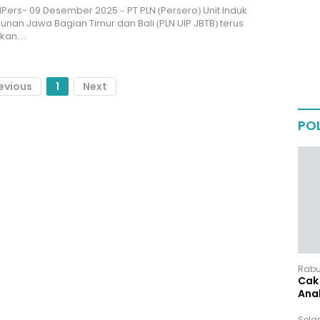
 IPers- 09 Desember 2025 – PT PLN (Persero) Unit Induk
an Jawa Bagian Timur dan Bali (PLN UIP JBTB) terus
kkan…
evious
1
Next
POL
Rabu,
Cak 
Ana
Sela