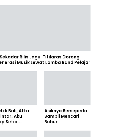
Sekadar Rilis Lagu, Titilaras Dorong
enerasi Musik Lewat Lomba Band Pelajar
l di Bali, Atta
Asiknya Bersepeda
lintar: Aku
Sambil Mencari
ap Setia
Bubur
amanya Sampai
anpun