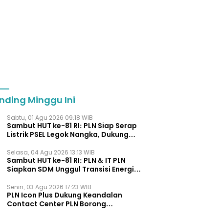
nding Minggu Ini
Sabtu, 01 Agu 2026 09:18 WIB
Sambut HUT ke-81 RI: PLN Siap Serap
Listrik PSEL Legok Nangka, Dukung
Pengelolaan Sampah Berkelanjut
Selasa, 04 Agu 2026 13:13 WIB
Sambut HUT ke-81 RI: PLN & IT PLN
Siapkan SDM Unggul Transisi Energi
Lewat Pelatihan Energi Terbarukan
bagi Siswa SMA
Senin, 03 Agu 2026 17:23 WIB
PLN Icon Plus Dukung Keandalan
Contact Center PLN Borong
Penghargaan di CCW 2026