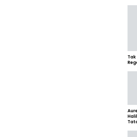
Tak 
Reg
Aure
Hali
Tat
Sel
Kap