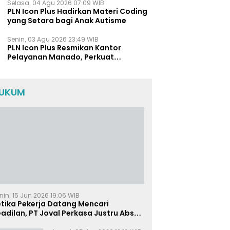
Selasa, 04 Agu 2026 07:09 WIB
PLN Icon Plus Hadirkan Materi Coding
yang Setara bagi Anak Autisme
Senin, 03 Agu 2026 23:49 WIB
PLN Icon Plus Resmikan Kantor
Pelayanan Manado, Perkuat
Jangkauan Layanan di Sulawesi Utara
UKUM
nin, 15 Jun 2026 19:06 WIB
etika Pekerja Datang Mencari
adilan, PT Joval Perkasa Justru Absen
i Sidang Pembuktian