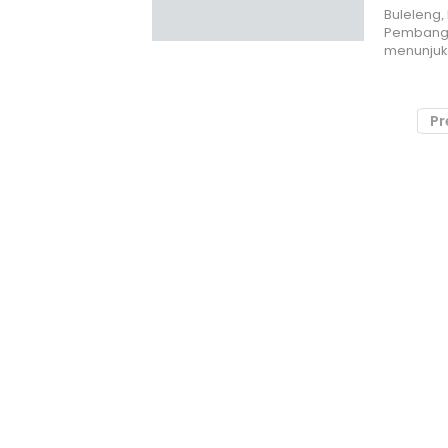
Buleleng,
Pembangun
menunju
Pr