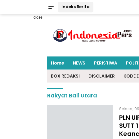
Indeks Berita
close
Home
NEWS
PERISTIWA
POLIT
BOX REDAKSI
DISCLAIMER
KODE E
Rakyat Bali Utara
Selasa, 09
PLN UI
SUTT 
Keanda