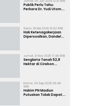
Jumat, 05 Jun 2026 12:10 WIB
Publik Perlu Tahu:
Perkara Dr. Yudi Utomo
Imarjoko Telah
Diselesaikan dan
Dihentikan Secara
Resmi
Senin, 18 Mei 2026 16:52 WIB
Hak Ketenagakerjaan
Dipersoalkan, Dandel
alias Jenggo Gugat PT
Joval Perkasa
Jumat, 21 Nov 2025 17:48 WIB
Sengketa Tanah 52,8
Hektar di Cirebon
Memanas, Kuasa Hukum
Sultan Sepuh Tunjukkan
Bukti Kepemilikan
Kamis, 04 Sep 2025 06:48
WIB
Hakim PN Madiun
Putuskan Tidak Dapat
Diterima Gugatan
Senilai Rp 23 Miliar