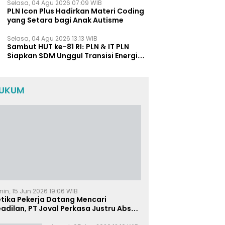
Selasa, 04 Agu 2026 07:09 WIB
PLN Icon Plus Hadirkan Materi Coding
yang Setara bagi Anak Autisme
Selasa, 04 Agu 2026 13:13 WIB
Sambut HUT ke-81 RI: PLN & IT PLN
Siapkan SDM Unggul Transisi Energi
Lewat Pelatihan Energi Terbarukan
bagi Siswa SMA
UKUM
nin, 15 Jun 2026 19:06 WIB
etika Pekerja Datang Mencari
adilan, PT Joval Perkasa Justru Absen
i Sidang Pembuktian