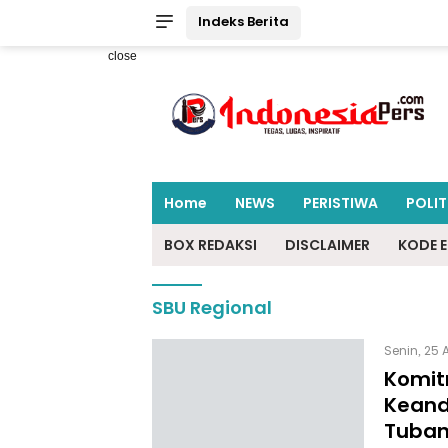
Indeks Berita
close
Home
NEWS
PERISTIWA
POLIT
BOX REDAKSI
DISCLAIMER
KODE E
SBU Regional
Senin, 25 
Komit
Keanda
Tuba