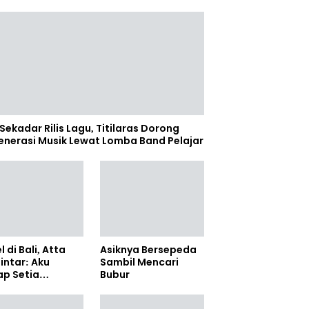
Sekadar Rilis Lagu, Titilaras Dorong
enerasi Musik Lewat Lomba Band Pelajar
l di Bali, Atta
Asiknya Bersepeda
lintar: Aku
Sambil Mencari
ap Setia
Bubur
amanya Sampai
anpun