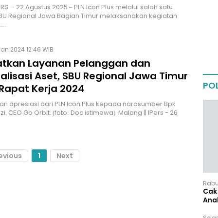
ERS - 22 Agustus 2025 – PLN Icon Plus melalui salah satu
SBU Regional Jawa Bagian Timur melaksanakan kegiatan
n…
Jan 2024 12:46 WIB
atkan Layanan Pelanggan dan
alisasi Aset, SBU Regional Jawa Timur
POL
 Rapat Kerja 2024
n apresiasi dari PLN Icon Plus kepada narasumber Bpk
ozi, CEO Go Orbit. (foto: Doc istimewa) Malang || IPers - 26
evious
1
Next
Rabu,
Cak 
Ana
Sela