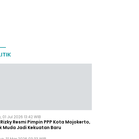
ITIK
 01 Jul 2026 13:42 WIB
Rizky Resmi Pimpin PPP Kota Mojokerto,
k Muda Jadi Kekuatan Baru
sa, 31 Mar 2026 03:33 WIB