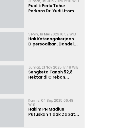
Jumat, 05 Jun 2026 12:10 WIB
Publik Perlu Tahu:
Perkara Dr. Yudi Utomo
Imarjoko Telah
Diselesaikan dan
Dihentikan Secara
Resmi
Senin, 18 Mei 2026 16:52 WIB
Hak Ketenagakerjaan
Dipersoalkan, Dandel
alias Jenggo Gugat PT
Joval Perkasa
Jumat, 21 Nov 2025 17:48 WIB
Sengketa Tanah 52,8
Hektar di Cirebon
Memanas, Kuasa Hukum
Sultan Sepuh Tunjukkan
Bukti Kepemilikan
Kamis, 04 Sep 2025 06:48
WIB
Hakim PN Madiun
Putuskan Tidak Dapat
Diterima Gugatan
Senilai Rp 23 Miliar