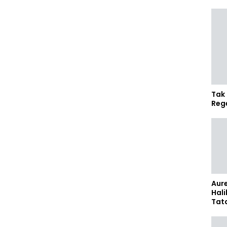
Tak 
Reg
Aure
Hali
Tat
Sel
Kap