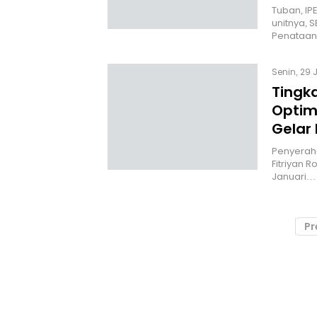
Tuban, IP
unitnya, 
Penataa
Senin, 29 
Tingk
Optim
Gelar
Penyeraha
Fitriyan R
Januari…
Pr