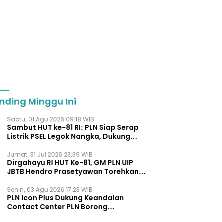
nding Minggu Ini
Sabtu, 01 Agu 2026 09:18 WIB
Sambut HUT ke-81 RI: PLN Siap Serap
Listrik PSEL Legok Nangka, Dukung
Pengelolaan Sampah Berkelanjut
Jumat, 31 Jul 2026 23:39 WIB
Dirgahayu RI HUT Ke-81, GM PLN UIP
JBTB Hendro Prasetyawan Torehkan
Penghargaan Kepemimpinan Visioner
Energi Regional.
Senin, 03 Agu 2026 17:23 WIB
PLN Icon Plus Dukung Keandalan
Contact Center PLN Borong
Penghargaan di CCW 2026