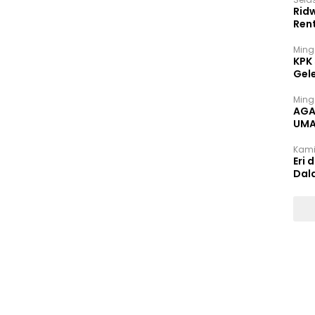
Rid
Ren
Ming
KPK
Gel
Ming
AGA
UMA
INT
Kami
Eri 
Dal