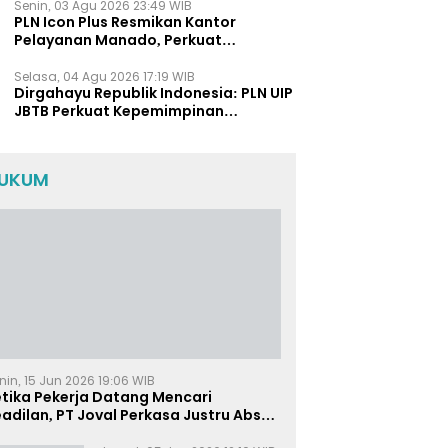
Senin, 03 Agu 2026 23:49 WIB
PLN Icon Plus Resmikan Kantor
Pelayanan Manado, Perkuat
Jangkauan Layanan di Sulawesi Utara
Selasa, 04 Agu 2026 17:19 WIB
Dirgahayu Republik Indonesia: PLN UIP
JBTB Perkuat Kepemimpinan
Perempuan melalui Srikandi
Movement 2026
UKUM
nin, 15 Jun 2026 19:06 WIB
etika Pekerja Datang Mencari
adilan, PT Joval Perkasa Justru Absen
i Sidang Pembuktian