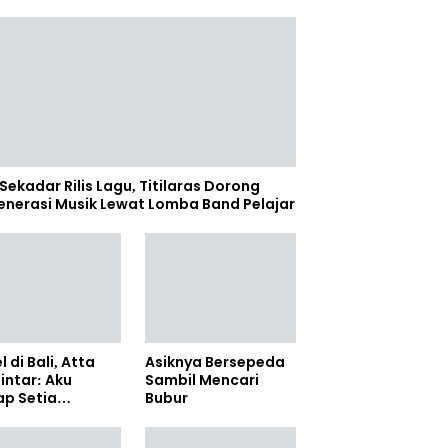
Sekadar Rilis Lagu, Titilaras Dorong
enerasi Musik Lewat Lomba Band Pelajar
l di Bali, Atta
Asiknya Bersepeda
lintar: Aku
Sambil Mencari
ap Setia
Bubur
amanya Sampai
anpun