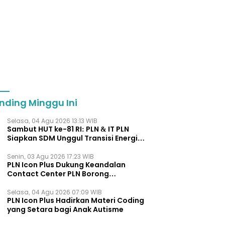
nding Minggu Ini
Selasa, 04 Agu 2026 13:13 WIB
Sambut HUT ke-81 RI: PLN & IT PLN
Siapkan SDM Unggul Transisi Energi
Lewat Pelatihan Energi Terbarukan
bagi Siswa SMA
Senin, 03 Agu 2026 17:23 WIB
PLN Icon Plus Dukung Keandalan
Contact Center PLN Borong
Penghargaan di CCW 2026
Selasa, 04 Agu 2026 07:09 WIB
PLN Icon Plus Hadirkan Materi Coding
yang Setara bagi Anak Autisme