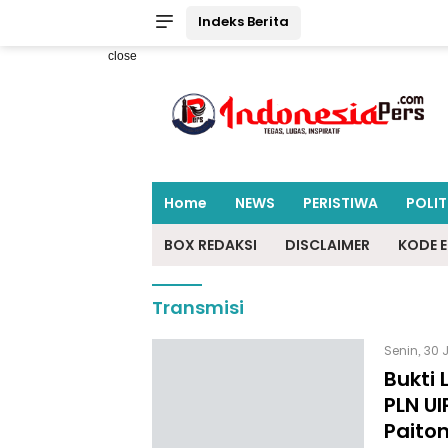
Indeks Berita
close
Home
NEWS
PERISTIWA
POLIT
BOX REDAKSI
DISCLAIMER
KODE E
Transmisi
Senin, 30 
Bukti 
PLN UI
Paito