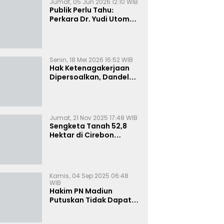
Jumat, 05 Jun 2026 12:10 WIB
Publik Perlu Tahu:
Perkara Dr. Yudi Utomo
Imarjoko Telah
Diselesaikan dan
Dihentikan Secara
Resmi
Senin, 18 Mei 2026 16:52 WIB
Hak Ketenagakerjaan
Dipersoalkan, Dandel
alias Jenggo Gugat PT
Joval Perkasa
Jumat, 21 Nov 2025 17:48 WIB
Sengketa Tanah 52,8
Hektar di Cirebon
Memanas, Kuasa Hukum
Sultan Sepuh Tunjukkan
Bukti Kepemilikan
Kamis, 04 Sep 2025 06:48
WIB
Hakim PN Madiun
Putuskan Tidak Dapat
Diterima Gugatan
Senilai Rp 23 Miliar