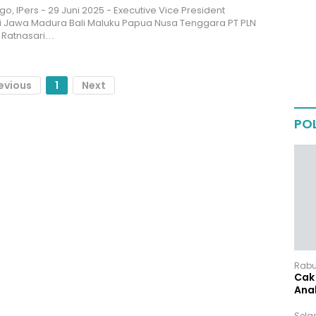
o, IPers - 29 Juni 2025 - Executive Vice President
i Jawa Madura Bali Maluku Papua Nusa Tenggara PT PLN
, Ratnasari…
evious
1
Next
POL
Rabu,
Cak 
Ana
Sela