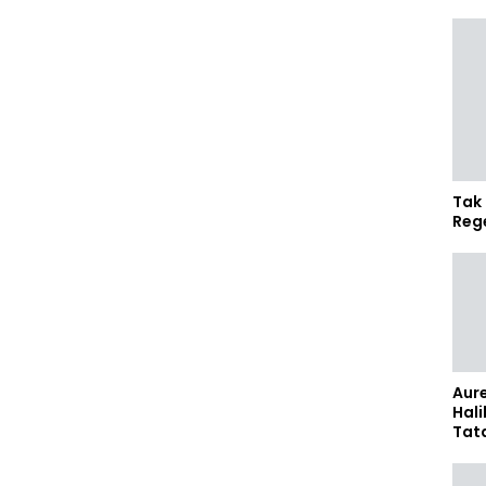
Tak 
Reg
Aure
Hali
Tat
Sel
Kap