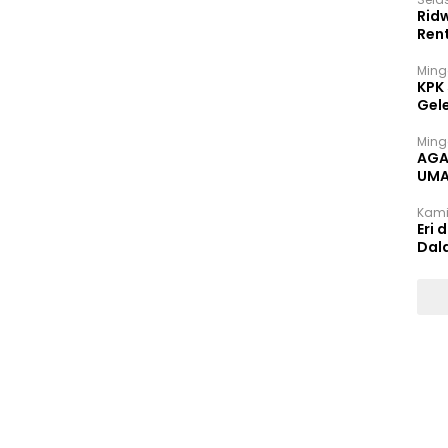
Rid
Ren
Ming
KPK
Gel
Ming
AGA
UMA
INT
Kami
Eri 
Dal