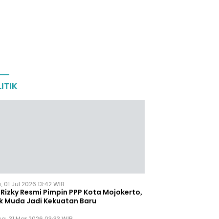
ITIK
 01 Jul 2026 13:42 WIB
Rizky Resmi Pimpin PPP Kota Mojokerto,
k Muda Jadi Kekuatan Baru
sa, 31 Mar 2026 03:33 WIB