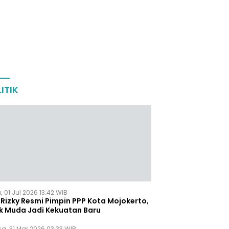
ITIK
 01 Jul 2026 13:42 WIB
Rizky Resmi Pimpin PPP Kota Mojokerto,
k Muda Jadi Kekuatan Baru
sa, 31 Mar 2026 03:33 WIB