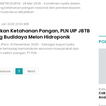
, METROSURYA- 26 Mei 2026 – Komitmen nyata dalam
g ketahanan pangan nasional dan pemberdayaan
muda terus dibuktikan…
 Jan 2026 23:53 WIB
kan Ketahanan Pangan, PLN UIP JBTB
g Budidaya Melon Hidroponik
POL
, IPers-31 Desember 2025 – Sebagai wujud nyata
an terhadap kemandirian ekonomi masyarakat dan
n sektor pangan, PT PLN…
evious
1
Next
Rabu,
Cak 
Ana
Sela