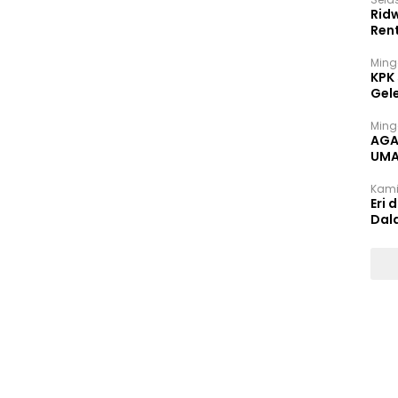
Rid
Ren
Ming
KPK
Gel
Ming
AGA
UMA
INT
Kami
Eri 
Dal