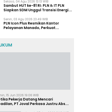
Selasa, 04 Agu 2026 13:13 WIB
Sambut HUT ke-81 RI: PLN & IT PLN
Siapkan SDM Unggul Transisi Energi
Lewat Pelatihan Energi Terbarukan
bagi Siswa SMA
Senin, 03 Agu 2026 23:49 WIB
PLN Icon Plus Resmikan Kantor
Pelayanan Manado, Perkuat
Jangkauan Layanan di Sulawesi Utara
UKUM
nin, 15 Jun 2026 19:06 WIB
etika Pekerja Datang Mencari
adilan, PT Joval Perkasa Justru Absen
i Sidang Pembuktian