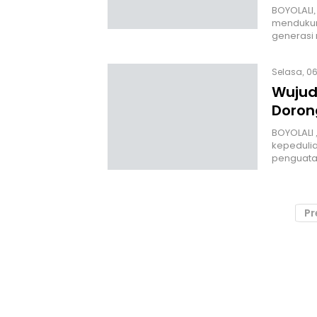
BOYOLALI
mendukun
generasi 
Selasa, 06
Wujud
Doron
BOYOLALI 
kepeduli
penguata
Pr