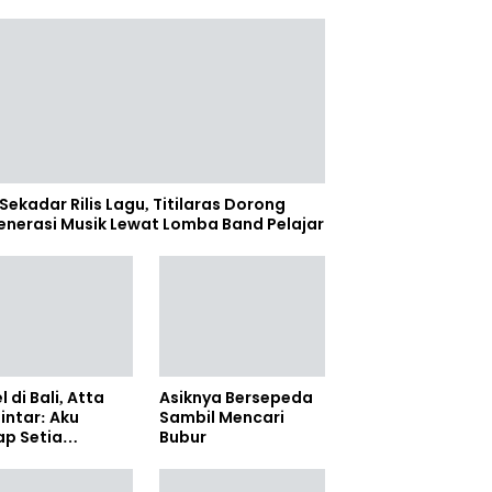
Sekadar Rilis Lagu, Titilaras Dorong
enerasi Musik Lewat Lomba Band Pelajar
l di Bali, Atta
Asiknya Bersepeda
lintar: Aku
Sambil Mencari
ap Setia
Bubur
amanya Sampai
anpun