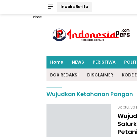
Indeks Berita
close
Home
NEWS
PERISTIWA
POLIT
BOX REDAKSI
DISCLAIMER
KODE E
Wujudkan Ketahanan Pangan
Sabtu, 30 
Wujud
Salur
Petani