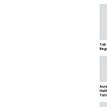
Tak 
Reg
Aure
Hali
Tat
Sel
Kap