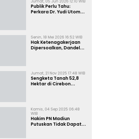
Jumat, 05 Jun 2026 12:10 WIB
Publik Perlu Tahu:
Perkara Dr. Yudi Utomo
Imarjoko Telah
Diselesaikan dan
Dihentikan Secara
Resmi
Senin, 18 Mei 2026 16:52 WIB
Hak Ketenagakerjaan
Dipersoalkan, Dandel
alias Jenggo Gugat PT
Joval Perkasa
Jumat, 21 Nov 2025 17:48 WIB
Sengketa Tanah 52,8
Hektar di Cirebon
Memanas, Kuasa Hukum
Sultan Sepuh Tunjukkan
Bukti Kepemilikan
Kamis, 04 Sep 2025 06:48
WIB
Hakim PN Madiun
Putuskan Tidak Dapat
Diterima Gugatan
Senilai Rp 23 Miliar