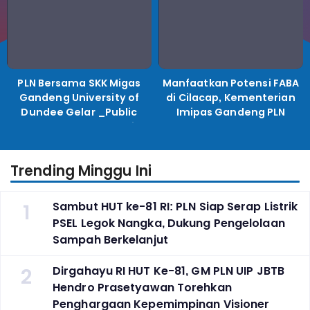
PLN Bersama SKK Migas
Manfaatkan Potensi FABA
Gandeng University of
di Cilacap, Kementerian
Dundee Gelar _Public
Imipas Gandeng PLN
Lecture_, Kolaborasi
Kembangkan Program
Untuk Transisi Energi
Pembinaan Warga Lapas
Trending Minggu Ini
1
Sambut HUT ke-81 RI: PLN Siap Serap Listrik
PSEL Legok Nangka, Dukung Pengelolaan
Sampah Berkelanjut
2
Dirgahayu RI HUT Ke-81, GM PLN UIP JBTB
Hendro Prasetyawan Torehkan
Penghargaan Kepemimpinan Visioner