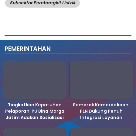
Subsektor Pembangkit Listrik
PEMERINTAHAN
Tingkatkan Kepatuhan
Semarak Kemerdekaan,
Pelaporan, PU Bina Marga
PLN Dukung Penuh
Jatim Adakan Sosialisasi
Integrasi Layanan
LHKPN Tahun 2025
Kelistrikan ke Koperasi
Desa Merah Putih.