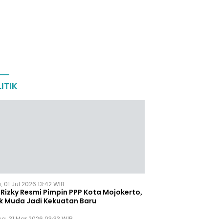
ITIK
 01 Jul 2026 13:42 WIB
Rizky Resmi Pimpin PPP Kota Mojokerto,
k Muda Jadi Kekuatan Baru
sa, 31 Mar 2026 03:33 WIB