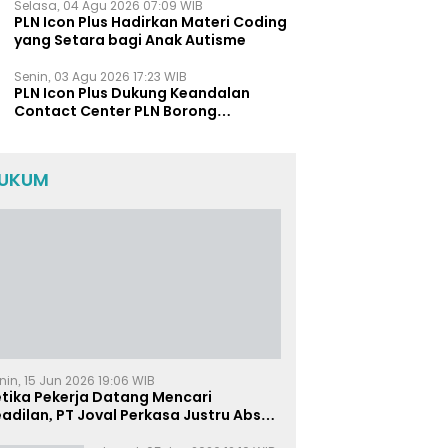
Polda Jatim
Selasa, 04 Agu 2026 07:09 WIB
PLN Icon Plus Hadirkan Materi Coding
yang Setara bagi Anak Autisme
Senin, 03 Agu 2026 17:23 WIB
PLN Icon Plus Dukung Keandalan
Contact Center PLN Borong
Penghargaan di CCW 2026
UKUM
nin, 15 Jun 2026 19:06 WIB
etika Pekerja Datang Mencari
adilan, PT Joval Perkasa Justru Absen
i Sidang Pembuktian