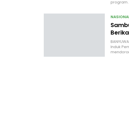
program
NASIONA
Sambut
Berik
BANYUWANGI
Induk Pem
mendor