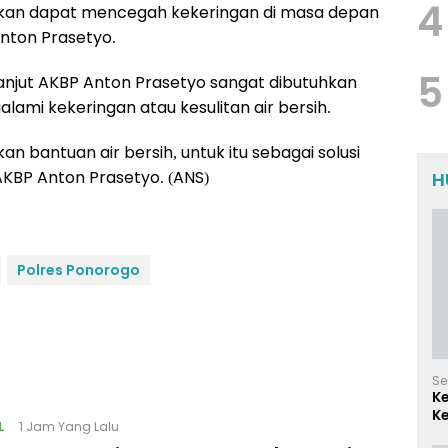
4
pkan dapat mencegah kekeringan di masa depan
nton Prasetyo.
5
anjut AKBP Anton Prasetyo sangat dibutuhkan
ami kekeringan atau kesulitan air bersih.
 bantuan air bersih, untuk itu sebagai solusi
KBP Anton Prasetyo. (ANS)
H
Polres Ponorogo
Se
K
Ke
L
1 Jam Yang Lalu
d