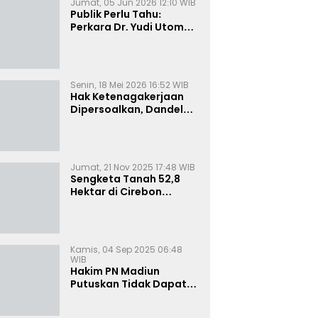
Jumat, 05 Jun 2026 12:10 WIB
Publik Perlu Tahu:
Perkara Dr. Yudi Utomo
Imarjoko Telah
Diselesaikan dan
Dihentikan Secara
Resmi
Senin, 18 Mei 2026 16:52 WIB
Hak Ketenagakerjaan
Dipersoalkan, Dandel
alias Jenggo Gugat PT
Joval Perkasa
Jumat, 21 Nov 2025 17:48 WIB
Sengketa Tanah 52,8
Hektar di Cirebon
Memanas, Kuasa Hukum
Sultan Sepuh Tunjukkan
Bukti Kepemilikan
Kamis, 04 Sep 2025 06:48
WIB
Hakim PN Madiun
Putuskan Tidak Dapat
Diterima Gugatan
Senilai Rp 23 Miliar