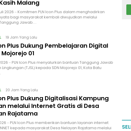
 Kasih Malang
uli 2026 – Komitmen PLN Icon Plus dalam menghadirkan
yata bagi masyarakat kembali diwujudkan melalui
 Tanggung Jawab…
L
19 Jam Yang Lalu
on Plus Dukung Pembelajaran Digital
 Mojorejo 01
i 2026 – PLN Icon Plus menyalurkan bantuan Tanggung Jawab
n Lingkungan (TJSL) kepada SDN Mojorejo 01, Kota Batu
…
L
20 Jam Yang Lalu
on Plus Dukung Digitalisasi Kampung
n melalui Internet Gratis di Desa
an Rajatama
i 2026 – PLN Icon Plus memberikan bantuan layanan internet
SEL
CONNET kepada masyarakat Desa Nelayan Rajatama melalui