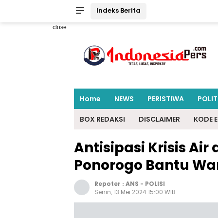
Indeks Berita
close
Home
NEWS
PERISTIWA
POLIT
BOX REDAKSI
DISCLAIMER
KODE E
Antisipasi Krisis Ai
Ponorogo Bantu W
Repoter :
ANS
-
POLISI
Senin, 13 Mei 2024 15:00 WIB