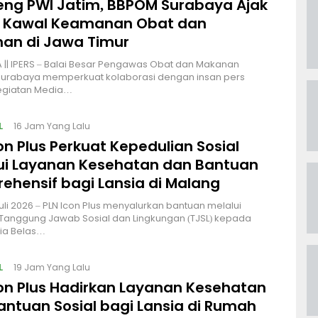
ng PWI Jatim, BBPOM Surabaya Ajak
 Kawal Keamanan Obat dan
an di Jawa Timur
|| IPERS – Balai Besar Pengawas Obat dan Makanan
Surabaya memperkuat kolaborasi dengan insan pers
kegiatan Media…
L
16 Jam Yang Lalu
on Plus Perkuat Kepedulian Sosial
ui Layanan Kesehatan dan Bantuan
ehensif bagi Lansia di Malang
uli 2026 – PLN Icon Plus menyalurkan bantuan melalui
Tanggung Jawab Sosial dan Lingkungan (TJSL) kepada
sia Belas…
L
19 Jam Yang Lalu
con Plus Hadirkan Layanan Kesehatan
antuan Sosial bagi Lansia di Rumah