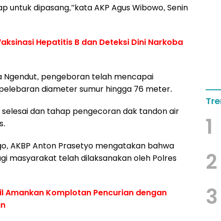
siap untuk dipasang,”kata AKP Agus Wibowo, Senin
aksinasi Hepatitis B dan Deteksi Dini Narkoba
a Ngendut, pengeboran telah mencapai
pelebaran diameter sumur hingga 76 meter.
Tre
 selesai dan tahap pengecoran dak tandon air
1
s.
ogo, AKBP Anton Prasetyo mengatakan bahwa
2
agi masyarakat telah dilaksanakan oleh Polres
3
sil Amankan Komplotan Pencurian dengan
an