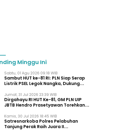
nding Minggu Ini
Sabtu, 01 Agu 2026 09:18 WIB
Sambut HUT ke-81 RI: PLN Siap Serap
Listrik PSEL Legok Nangka, Dukung
Pengelolaan Sampah Berkelanjut
Jumat, 31 Jul 2026 23:39 WIB
Dirgahayu RI HUT Ke-81, GM PLN UIP
JBTB Hendro Prasetyawan Torehkan
Penghargaan Kepemimpinan Visioner
Energi Regional.
Kamis, 30 Jul 2026 18:45 WIB
Satresnarkoba Polres Pelabuhan
Tanjung Perak Raih Juara II
Pengungkapan Kasus Terbanyak