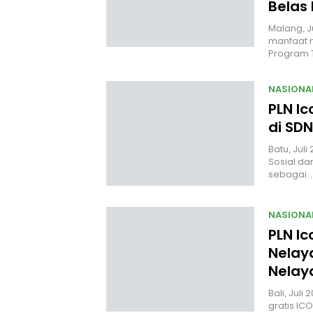
Belas
Malang, J
manfaat n
Program
NASIONA
PLN Ic
di SDN
Batu, Jul
Sosial da
sebagai
NASIONA
PLN Ic
Nelaya
Nelay
Bali, Jul
gratis I