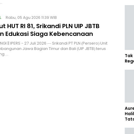
…
L
Rabu, 05 Agu 2026 11:39 WIB
 HUT RI 81, Srikandi PLN UIP JBTB
an Edukasi Siaga Kebencanaan
 || IPERS - 27 Juli 2026 — Srikandi PT PLN (Persero) Unit
bangunan Jawa Bagian Timur dan Bali (UIP JBTB) terus
ong…
Tak 
Reg
Aure
Hali
Tat
Sel
Kap