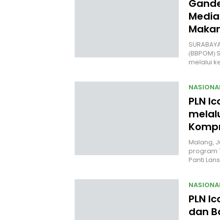
Gande
Media
Makan
SURABAYA 
(BBPOM) 
melalui 
NASIONA
PLN Ic
melal
Kompr
Malang, J
program 
Panti Lan
NASIONA
PLN I
dan B