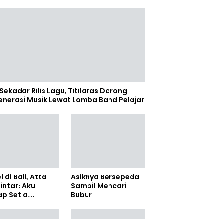
Sekadar Rilis Lagu, Titilaras Dorong
enerasi Musik Lewat Lomba Band Pelajar
l di Bali, Atta
Asiknya Bersepeda
lintar: Aku
Sambil Mencari
ap Setia
Bubur
amanya Sampai
anpun