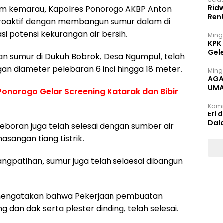
Rid
im kemarau, Kapolres Ponorogo AKBP Anton
Ren
proaktif dengan membangun sumur dalam di
i potensi kekurangan air bersih.
Ming
KPK
Gel
n sumur di Dukuh Bobrok, Desa Ngumpul, telah
n diameter pelebaran 6 inci hingga 18 meter.
Ming
AGA
UMA
Ponorogo Gelar Screening Katarak dan Bibir
INT
Kami
Eri 
Dal
boran juga telah selesai dengan sumber air
sangan tiang Listrik.
angpatihan, sumur juga telah selaesai dibangun
 mengatakan bahwa Pekerjaan pembuatan
 dan dak serta plester dinding, telah selesai.