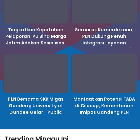
Tingkatkan Kepatuhan
Semarak Kemerdekaan,
Pelaporan, PU Bina Marga
PLN Dukung Penuh
Jatim Adakan Sosialisasi
Integrasi Layanan
LHKPN Tahun 2025
Kelistrikan ke Koperasi
Desa Merah Putih.
PLN Bersama SKK Migas
Manfaatkan Potensi FABA
Gandeng University of
di Cilacap, Kementerian
Dundee Gelar _Public
Imipas Gandeng PLN
Lecture_, Kolaborasi
Kembangkan Program
Untuk Transisi Energi
Pembinaan Warga Lapas
Trending Minggu Ini