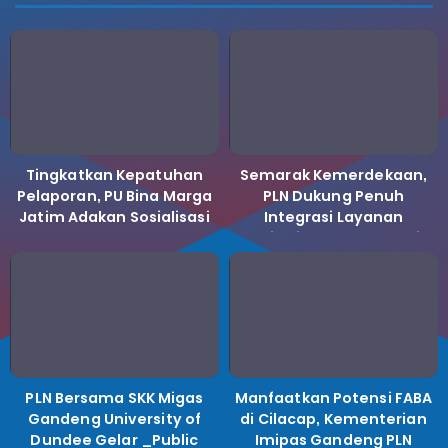
Tingkatkan Kepatuhan
Semarak Kemerdekaan,
Pelaporan, PU Bina Marga
PLN Dukung Penuh
Jatim Adakan Sosialisasi
Integrasi Layanan
LHKPN Tahun 2025
Kelistrikan ke Koperasi
Desa Merah Putih.
PLN Bersama SKK Migas
Manfaatkan Potensi FABA
Gandeng University of
di Cilacap, Kementerian
Dundee Gelar _Public
Imipas Gandeng PLN