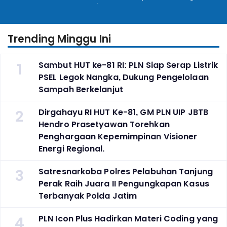
Lecture_, Kolaborasi
Kembangkan Program
Untuk Transisi Energi
Pembinaan Warga Lapas
Trending Minggu Ini
1
Sambut HUT ke-81 RI: PLN Siap Serap Listrik
PSEL Legok Nangka, Dukung Pengelolaan
Sampah Berkelanjut
2
Dirgahayu RI HUT Ke-81, GM PLN UIP JBTB
Hendro Prasetyawan Torehkan
Penghargaan Kepemimpinan Visioner
Energi Regional.
3
Satresnarkoba Polres Pelabuhan Tanjung
Perak Raih Juara II Pengungkapan Kasus
Terbanyak Polda Jatim
4
PLN Icon Plus Hadirkan Materi Coding yang