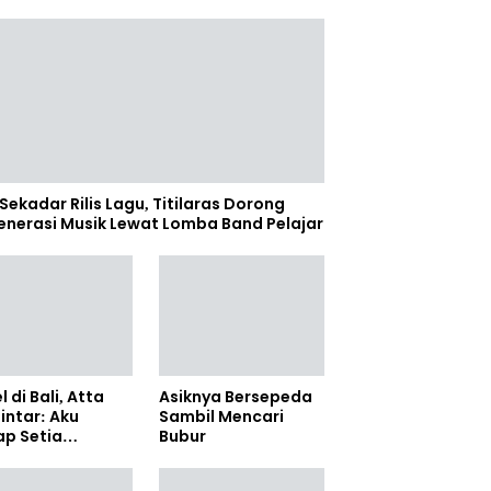
Sekadar Rilis Lagu, Titilaras Dorong
enerasi Musik Lewat Lomba Band Pelajar
l di Bali, Atta
Asiknya Bersepeda
lintar: Aku
Sambil Mencari
ap Setia
Bubur
amanya Sampai
anpun