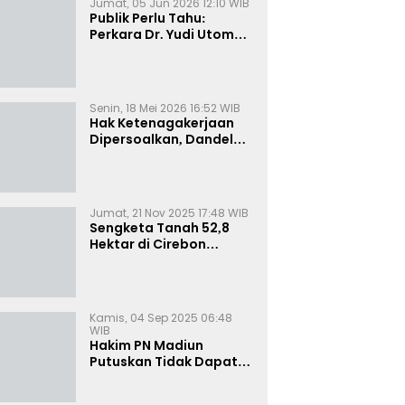
Jumat, 05 Jun 2026 12:10 WIB
Publik Perlu Tahu:
Perkara Dr. Yudi Utomo
Imarjoko Telah
Diselesaikan dan
Dihentikan Secara
Resmi
Senin, 18 Mei 2026 16:52 WIB
Hak Ketenagakerjaan
Dipersoalkan, Dandel
alias Jenggo Gugat PT
Joval Perkasa
Jumat, 21 Nov 2025 17:48 WIB
Sengketa Tanah 52,8
Hektar di Cirebon
Memanas, Kuasa Hukum
Sultan Sepuh Tunjukkan
Bukti Kepemilikan
Kamis, 04 Sep 2025 06:48
WIB
Hakim PN Madiun
Putuskan Tidak Dapat
Diterima Gugatan
Senilai Rp 23 Miliar