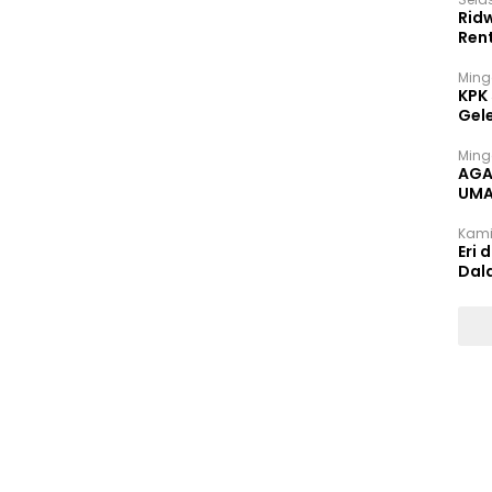
Rid
Ren
Ming
KPK
Gel
Ming
AGA
UMA
INT
Kami
Eri 
Dal