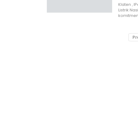
Klaten , 
Listrik Na
komitme
Pr