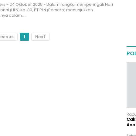
IPers - 24 Oktober 2025 - Dalam rangka memperingati Hari
sional (HLN) ke-80, PT PLN (Persero) menunjukkan
nnya dalam…
evious
1
Next
POL
Rabu,
Cak 
Ana
Sela