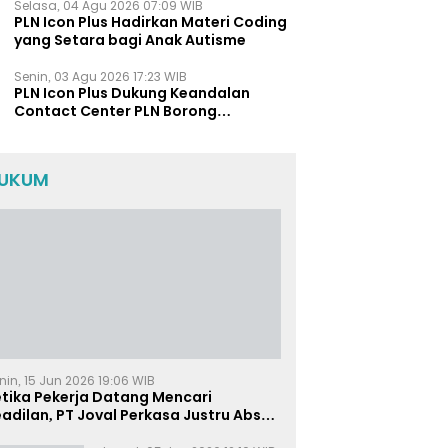
Polda Jatim
Selasa, 04 Agu 2026 07:09 WIB
PLN Icon Plus Hadirkan Materi Coding
yang Setara bagi Anak Autisme
Senin, 03 Agu 2026 17:23 WIB
PLN Icon Plus Dukung Keandalan
Contact Center PLN Borong
Penghargaan di CCW 2026
UKUM
nin, 15 Jun 2026 19:06 WIB
etika Pekerja Datang Mencari
adilan, PT Joval Perkasa Justru Absen
i Sidang Pembuktian