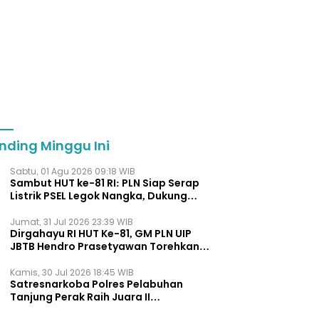
nding Minggu Ini
Sabtu, 01 Agu 2026 09:18 WIB
Sambut HUT ke-81 RI: PLN Siap Serap
Listrik PSEL Legok Nangka, Dukung
Pengelolaan Sampah Berkelanjut
Jumat, 31 Jul 2026 23:39 WIB
Dirgahayu RI HUT Ke-81, GM PLN UIP
JBTB Hendro Prasetyawan Torehkan
Penghargaan Kepemimpinan Visioner
Energi Regional.
Kamis, 30 Jul 2026 18:45 WIB
Satresnarkoba Polres Pelabuhan
Tanjung Perak Raih Juara II
Pengungkapan Kasus Terbanyak