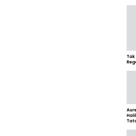
Tak 
Reg
Aure
Hali
Tat
Sel
Kap