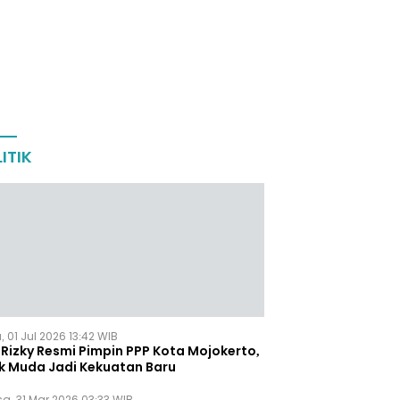
ITIK
 01 Jul 2026 13:42 WIB
Rizky Resmi Pimpin PPP Kota Mojokerto,
k Muda Jadi Kekuatan Baru
sa, 31 Mar 2026 03:33 WIB