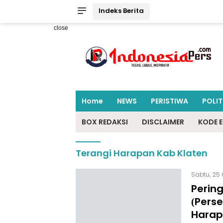
Indeks Berita
close
Home
NEWS
PERISTIWA
POLIT
BOX REDAKSI
DISCLAIMER
KODE E
Terangi Harapan Kab Klaten
Sabtu, 25 
Pering
(Perse
Harap