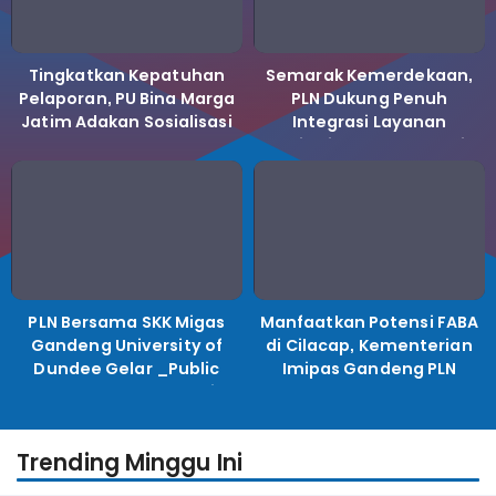
Tingkatkan Kepatuhan
Semarak Kemerdekaan,
Pelaporan, PU Bina Marga
PLN Dukung Penuh
Jatim Adakan Sosialisasi
Integrasi Layanan
LHKPN Tahun 2025
Kelistrikan ke Koperasi
Desa Merah Putih.
PLN Bersama SKK Migas
Manfaatkan Potensi FABA
Gandeng University of
di Cilacap, Kementerian
Dundee Gelar _Public
Imipas Gandeng PLN
Lecture_, Kolaborasi
Kembangkan Program
Untuk Transisi Energi
Pembinaan Warga Lapas
Trending Minggu Ini